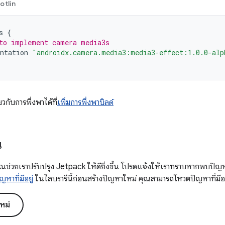
otlin
s
{
to implement camera media3s
ntation
"androidx.camera.media3:media3-effect:1.0.0-alp
่ยวกับการพึ่งพาได้ที่
เพิ่มการพึ่งพาบิลด์
น
ณช่วยเราปรับปรุง Jetpack ให้ดียิ่งขึ้น โปรดแจ้งให้เราทราบหากพบปัญห
ญหาที่มีอยู่
ในไลบรารีนี้ก่อนสร้างปัญหาใหม่ คุณสามารถโหวตปัญหาที่มีอยู
หม่