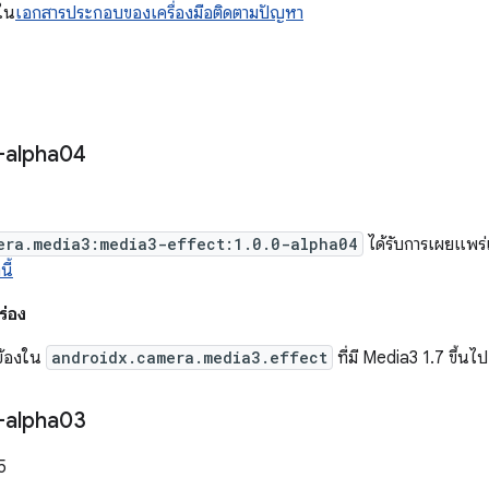
้ใน
เอกสารประกอบของเครื่องมือติดตามปัญหา
-alpha04
era.media3:media3-effect:1.0.0-alpha04
ได้รับการเผยแพร่
ี้
ร่อง
ดข้องใน
androidx.camera.media3.effect
ที่มี Media3 1.7 ขึ้นไป
-alpha03
5