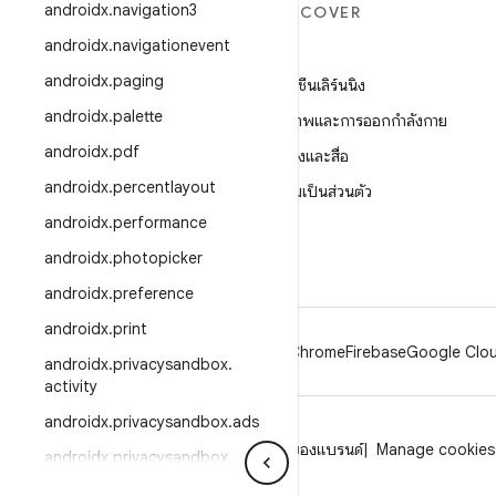
androidx
.
navigation3
ANDROID เพิ่มเติม
DISCOVER
androidx
.
navigationevent
Android
เกม
androidx
.
paging
Android สำหรับองค์กร
แมชชีนเลิร์นนิง
androidx
.
palette
ความปลอดภัย
สุขภาพและการออกกำลังกาย
androidx
.
pdf
ซอร์ส
กล้องและสื่อ
androidx
.
percentlayout
ข่าว
ความเป็นส่วนตัว
androidx
.
performance
บล็อก
5G
androidx
.
photopicker
พอดแคสต์
androidx
.
preference
androidx
.
print
Android
Chrome
Firebase
Google Clou
androidx
.
privacysandbox
.
activity
androidx
.
privacysandbox
.
ads
ความเป็นส่วนตัว
ใบอนุญาต
หลักเกณฑ์ของแบรนด์
Manage cookies
androidx
.
privacysandbox
.
plugins