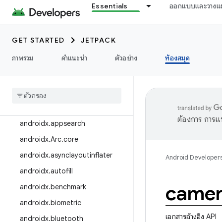
Essentials
ออกแบบและวางแ
รายการในคลัง
บันทึกประจำรุ่น
GET STARTED
JETPACK
androidx.activity
ภาพรวม
คำแนะนำ
ตัวอย่าง
ห้องสมุด
androidx.ads
androidx
.
annotation
androidx
.
appcompat
androidx
.
appfunctions
ต้องการ การแ
androidx
.
appsearch
androidx
.
Arc
.
core
androidx
.
asynclayoutinflater
Android Developer
androidx
.
autofill
camer
androidx
.
benchmark
androidx
.
biometric
เอกสารอ้างอิง API
androidx
.
bluetooth