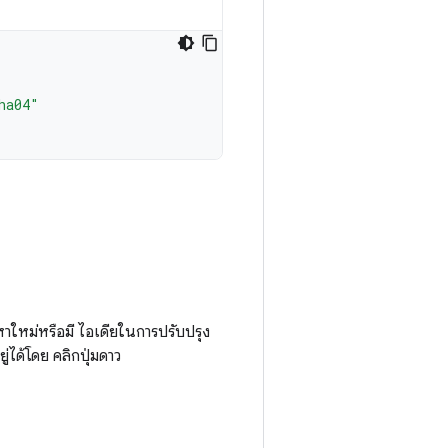
ha04"
าใหม่หรือมี ไอเดียในการปรับปรุง
่ได้โดย คลิกปุ่มดาว