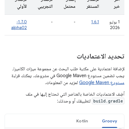
خبر
المستقر
محتمل
التجريبي
الأولي
‫1 يوليو
1.6.1
-
-
‫1.7.0-
alpha02
2026
تحديد الاعتماديات
لإضافة اعتمادية على مكتبة طلب البحث عن مجموعة ميزات الكاميرا،
يجب تضمين مستودع Google Maven في مشروعك. يمكنك قراءة
مستودع Google Maven
لمزيد من المعلومات.
أضِف الاعتماديات الخاصة بالعناصر التي تحتاج إليها في ملف
build.gradle
لتطبيقك أو وحدتك:
Kotlin
Groovy