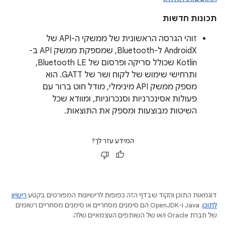
תכונות חדשות
זוהי הגרסה הראשונית של ממשקי ה-API של
AndroidX ל-Bluetooth, שמספקת ממשק API ב-
Kotlin שכולל סריקה ופרסום של Bluetooth LE,
ותרחישי שימוש של לקוח ושר של GATT. הוא
מספק ממשק API מינימלי, מודל חוט ברור עם
פעולות אסינכרניות וסנכרוניות, ומוודא שכל
השיטות מבוצעות ומספק את התוצאות.
המידע עזר לך?
דוגמאות התוכן והקוד שבדף הזה כפופות לרישיונות המפורטים בקטע
רישיון
לתוכן
.‏ Java ו-OpenJDK הם סימנים מסחריים או סימנים מסחריים רשומים
של חברת Oracle ו/או של השותפים העצמאיים שלה.