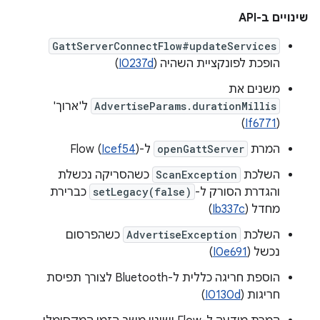
שינויים ב-API
GattServerConnectFlow#updateServices
הופכת לפונקציית השהיה (
I0237d
)
משנים את
AdvertiseParams.durationMillis
ל'ארוך'
)
If6771
(
המרת
openGattServer
ל-Flow (
)
Icef54
השלכת
ScanException
כשהסריקה נכשלת
והגדרת הסורק ל-
setLegacy(false)
כברירת
מחדל (
Ib337c
)
השלכת
AdvertiseException
כשהפרסום
נכשל (
I0e691
)
הוספת חריגה כללית ל-Bluetooth לצורך תפיסת
חריגות (
I0130d
)