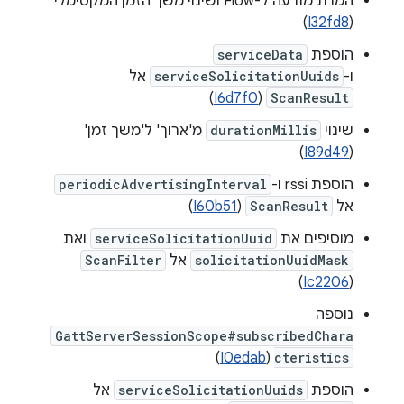
המרת מודעה ל-Flow ושינוי משך הזמן המקסימלי
)
I32fd8
(
הוספת
serviceData
ו-
serviceSolicitationUuids
אל
)
I6d7f0
(
ScanResult
שינוי
durationMillis
מ'ארוך' ל'משך זמן'
)
I89d49
(
הוספת rssi ו-
periodicAdvertisingInterval
אל
ScanResult
(
I60b51
)
מוסיפים את
serviceSolicitationUuid
ואת
solicitationUuidMask
אל
ScanFilter
)
Ic2206
(
נוספה
GattServerSessionScope#subscribedChara
)
I0edab
(
cteristics
הוספת
serviceSolicitationUuids
אל