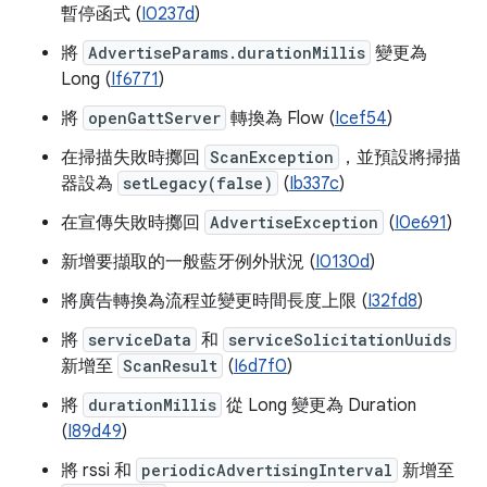
暫停函式 (
I0237d
)
將
AdvertiseParams.durationMillis
變更為
Long (
If6771
)
將
openGattServer
轉換為 Flow (
Icef54
)
在掃描失敗時擲回
ScanException
，並預設將掃描
器設為
setLegacy(false)
(
Ib337c
)
在宣傳失敗時擲回
AdvertiseException
(
I0e691
)
新增要擷取的一般藍牙例外狀況 (
I0130d
)
將廣告轉換為流程並變更時間長度上限 (
I32fd8
)
將
serviceData
和
serviceSolicitationUuids
新增至
ScanResult
(
I6d7f0
)
將
durationMillis
從 Long 變更為 Duration
(
I89d49
)
將 rssi 和
periodicAdvertisingInterval
新增至