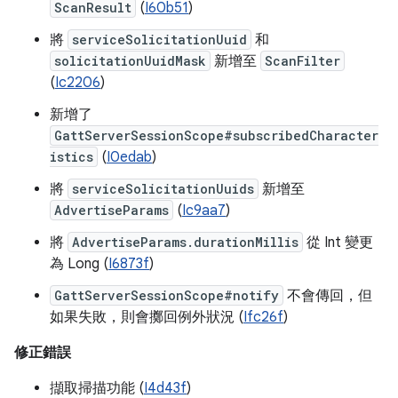
ScanResult
(
I60b51
)
將
serviceSolicitationUuid
和
solicitationUuidMask
新增至
ScanFilter
(
Ic2206
)
新增了
GattServerSessionScope#subscribedCharacter
istics
(
I0edab
)
將
serviceSolicitationUuids
新增至
AdvertiseParams
(
Ic9aa7
)
將
AdvertiseParams.durationMillis
從 Int 變更
為 Long (
I6873f
)
GattServerSessionScope#notify
不會傳回，但
如果失敗，則會擲回例外狀況 (
Ifc26f
)
修正錯誤
擷取掃描功能 (
I4d43f
)