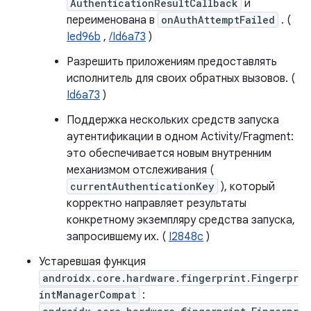
AuthenticationResultCallback
и
переименована в
onAuthAttemptFailed
. (
Ied96b
,
/Id6a73
)
Разрешить приложениям предоставлять
исполнитель для своих обратных вызовов. (
Id6a73
)
Поддержка нескольких средств запуска
аутентификации в одном Activity/Fragment:
это обеспечивается новым внутренним
механизмом отслеживания (
currentAuthenticationKey
), который
корректно направляет результаты
конкретному экземпляру средства запуска,
запросившему их. (
I2848c
)
Устаревшая функция
androidx.core.hardware.fingerprint.Fingerpr
intManagerCompat
: