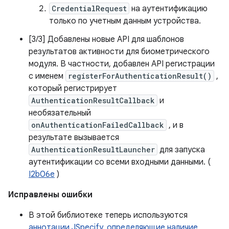
CredentialRequest
на аутентификацию
только по учетным данным устройства.
[3/3] Добавлены новые API для шаблонов
результатов активности для биометрического
модуля. В частности, добавлен API регистрации
с именем
registerForAuthenticationResult()
,
который регистрирует
AuthenticationResultCallback
и
необязательный
onAuthenticationFailedCallback
, и в
результате вызывается
AuthenticationResultLauncher
для запуска
аутентификации со всеми входными данными. (
I2b06e
)
Исправлены ошибки
В этой библиотеке теперь используются
аннотации JSpecify, определяющие наличие