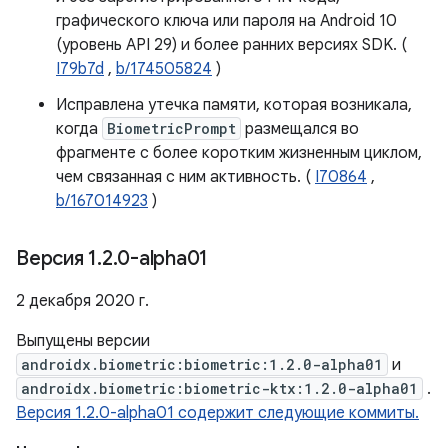
графического ключа или пароля на Android 10
(уровень API 29) и более ранних версиях SDK. (
I79b7d
,
b/174505824
)
Исправлена ​​утечка памяти, которая возникала,
когда
BiometricPrompt
размещался во
фрагменте с более коротким жизненным циклом,
чем связанная с ним активность. (
I70864
,
b/167014923
)
Версия 1
.
2
.
0-alpha01
2 декабря 2020 г.
Выпущены версии
androidx.biometric:biometric:1.2.0-alpha01
и
androidx.biometric:biometric-ktx:1.2.0-alpha01
.
Версия 1.2.0-alpha01 содержит следующие коммиты.