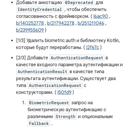
Добавьте аннотацию
@Deprecated
для
IdentityCredential
, чтобы обеспечить
согласованность с фреймворком. (
I6ac90
,
b/140252778
,
b/217942278
,
b/251211046
,
b/239955609
)
[1/3] Удалить biometric.auth и библиотеку Kotlin,
которые будут переработаны. (
I2f67c
)
[2/3] Добавьте
AuthenticationRequest
в
качестве входного параметра аутентификации и
AuthenticationResult
в качестве типа
результата аутентификации. Существует два
типа
AuthenticationRequest
с
конструкторами. (
I50fd9
)
BiometricRequest
запрос на
биометрическую аутентификацию с
различными
Strength
и опциональным
Fallback
.