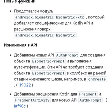
Новые функции
Представлен модуль
androidx.biometric:biometric-ktx
, который
добавляет специфические для Kotlin API и
расширения поверх
androidx.biometric:biometric
.
Изменения в API
Добавлены новые API
AuthPrompt
для создания
объекта
BiometricPrompt
и выполнения
аутентификации. Эти API
не
требуют создания
объекта
BiometricPrompt
в коллбэке на ранней
стадии жизненного цикла, например, в
onCreate
. (
I19022
)
Добавлены расширения Kotlin для
Fragment
и
FragmentActivity
для новых API
AuthPrompt
. (
Iaf98c
)