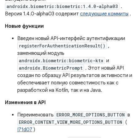
androidx.biometric:biometric:1.4.0-alpha03
.
Версия 1.4.0-alpha03 содержит
следующие коммиты
.
Новые функции
Введен новый API-интерфейс аутентификации
registerForAuthenticationResult()
,
заменяющий модуль
androidx.biometric:biometric-ktx
и
androidx.BiometricPrompt
. Этот новый API
создан по образцу API результатов активности и
обеспечивает полную совместимость как с
разработкой на Kotlin, так и на Java.
Изменения в API
Переименовать
ERROR_MORE_OPTIONS_BUTTON
в
ERROR_CONTENT_VIEW_MORE_OPTIONS_BUTTON
(
I71d07
)