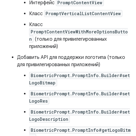
Интерфейс
PromptContentView
Класс
PromptVerticalListContentView
Класс
PromptContentViewWithMoreOptionsButto
n
(только для привилегированных
приложений)
Добавить API для поддержки логотипа (только
для привилегированных приложений)
BiometricPrompt.PromptInfo.Builder#set
LogoBitmap
BiometricPrompt.PromptInfo.Builder#set
LogoRes
BiometricPrompt.PromptInfo.Builder#set
LogoDescription
BiometricPrompt.PromptInfo#getLogoBitm