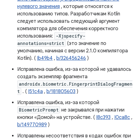
нулевого значения
, которые относятся к
использованию типов. Разработчикам Kotlin
следует использовать следующий аргумент
компилятора для обеспечения корректного
использования:
-Xjspecify-
annotations=strict
(это значение по
умолчанию, начиная с версии 2.1.0 компилятора
Kotlin). (
Ib49b4
,
b/326456246
)
Исправлена ​​ошибка, из-за которой не удавалось
создать экземпляр фрагмента
androidx.biometric.FingerprintDialogFragmen
t
. (
I51c4a
,
b/181805603
)
Исправлена ​​ошибка, из-за которой
BiometricPrompt
не закрывался при нажатии
кнопки «Домой» на устройстве. (
I8c393
,
I0ca8c
,
b/149770989
)
Исправлены несоответствия в кодах ошибок при