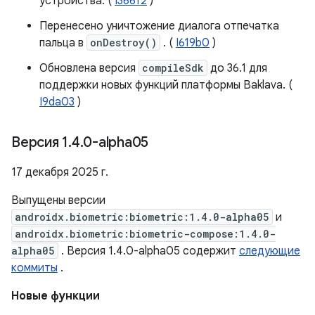
устройства. (
I366f2
)
Перенесено уничтожение диалога отпечатка
пальца в
onDestroy()
. (
I619b0
)
Обновлена ​​версия
compileSdk
до 36.1 для
поддержки новых функций платформы Baklava. (
I9da03
)
Версия 1
.
4
.
0-alpha05
17 декабря 2025 г.
Выпущены версии
androidx.biometric:biometric:1.4.0-alpha05
и
androidx.biometric:biometric-compose:1.4.0-
alpha05
. Версия 1.4.0-alpha05 содержит
следующие
коммиты
.
Новые функции