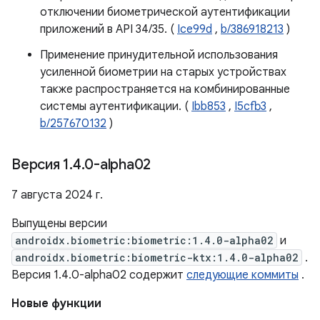
отключении биометрической аутентификации
приложений в API 34/35. (
Ice99d
,
b/386918213
)
Применение принудительной использования
усиленной биометрии на старых устройствах
также распространяется на комбинированные
системы аутентификации. (
Ibb853
,
I5cfb3
,
b/257670132
)
Версия 1
.
4
.
0-alpha02
7 августа 2024 г.
Выпущены версии
androidx.biometric:biometric:1.4.0-alpha02
и
androidx.biometric:biometric-ktx:1.4.0-alpha02
.
Версия 1.4.0-alpha02 содержит
следующие коммиты
.
Новые функции