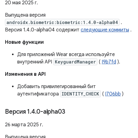
20 мая 2025 г.
Выпущена версия
androidx.biometric:biometric:1.4.0-alpha04
.
Версия 1.4.0-alpha04 содержит
следующие коммиты
.
Новые функции
Для приложений Wear всегда используйте
внутренний API
KeyguardManager
(
I9b7fd
).
Изменения в API
Добавить привилегированный бит
аутентификатора
IDENTITY_CHECK
(
I706bb
)
Версия 1
.
4
.
0-alpha03
26 марта 2025 г.
Выпущена версия