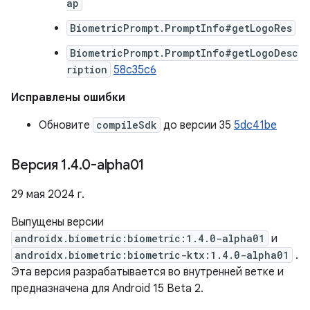
ap
BiometricPrompt.PromptInfo#getLogoRes
BiometricPrompt.PromptInfo#getLogoDesc
ription
58c35c6
Исправлены ошибки
Обновите
compileSdk
до версии 35
5dc41be
Версия 1
.
4
.
0-alpha01
29 мая 2024 г.
Выпущены версии
androidx.biometric:biometric:1.4.0-alpha01
и
androidx.biometric:biometric-ktx:1.4.0-alpha01
.
Эта версия разрабатывается во внутренней ветке и
предназначена для Android 15 Beta 2.