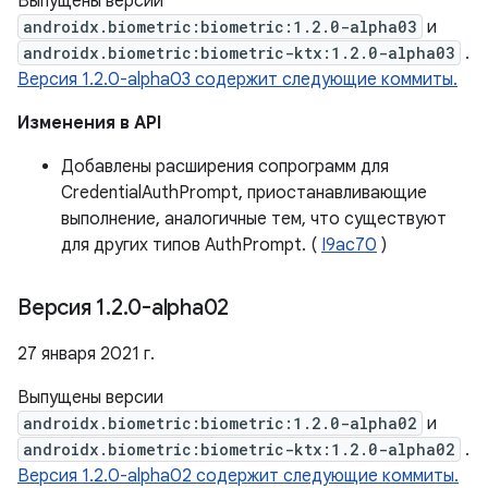
Выпущены версии
androidx.biometric:biometric:1.2.0-alpha03
и
androidx.biometric:biometric-ktx:1.2.0-alpha03
.
Версия 1.2.0-alpha03 содержит следующие коммиты.
Изменения в API
Добавлены расширения сопрограмм для
CredentialAuthPrompt, приостанавливающие
выполнение, аналогичные тем, что существуют
для других типов AuthPrompt. (
I9ac70
)
Версия 1
.
2
.
0-alpha02
27 января 2021 г.
Выпущены версии
androidx.biometric:biometric:1.2.0-alpha02
и
androidx.biometric:biometric-ktx:1.2.0-alpha02
.
Версия 1.2.0-alpha02 содержит следующие коммиты.