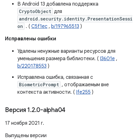
В Android 13 добавлена ​​поддержка
CryptoObject
для
android.security.identity.PresentationSessi
on
. (
C5f1ec
,
b/197965513
)
Исправлены ошибки
Удалены ненужные варианты ресурсов для
уменьшения размера библиотеки. (
I3601e
,
b/220178553
)
Исправлена ​​ошибка, связанная с
BiometricPrompt
, отображаемым вне
контекста активности. (
Ife255
)
Версия 1
.
2
.
0-alpha04
17 ноября 2021 г.
Выпущены версии