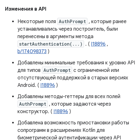
Изменения в API
Некоторые поля
AuthPrompt
, которые ранее
устанавливались через построитель, были
перенесены в аргументы метода
startAuthentication(...)
. (
I18896
,
b/174098373
)
Добавлены минимальные требования к уровню API
для типов
AuthPrompt
с ограниченной или
отсутствующей поддержкой в ​​старых версиях
Android. (
I18896
)
Добавлены методы-геттеры для всех полей
AuthPrompt
, которые задаются через
конструктор. (
I18896
)
Добавлена ​​возможность приостановки работы
сопрограмм в расширениях Kotlin для
биометрической аутентификации через API