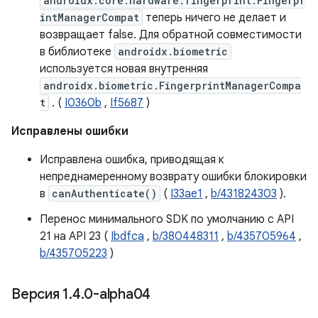
androidx.core.hardware.fingerprint.Fingerpr
intManagerCompat
теперь ничего не делает и
возвращает false. Для обратной совместимости
в библиотеке
androidx.biometric
используется новая внутренняя
androidx.biometric.FingerprintManagerCompa
t
. (
I0360b
,
If5687
)
Исправлены ошибки
Исправлена ​​ошибка, приводящая к
непреднамеренному возврату ошибки блокировки
в
canAuthenticate()
(
I33ae1
,
b/431824303
).
Перенос минимального SDK по умолчанию с API
21 на API 23 (
Ibdfca
,
b/380448311
,
b/435705964
,
b/435705223
)
Версия 1
.
4
.
0-alpha04