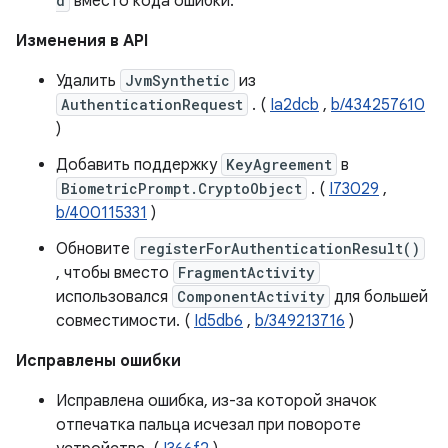
d
вместо кода ошибки.
Изменения в API
Удалить
JvmSynthetic
из
AuthenticationRequest
. (
Ia2dcb
,
b/434257610
)
Добавить поддержку
KeyAgreement
в
BiometricPrompt.CryptoObject
. (
I73029
,
b/400115331
)
Обновите
registerForAuthenticationResult()
, чтобы вместо
FragmentActivity
использовался
ComponentActivity
для большей
совместимости. (
Id5db6
,
b/349213716
)
Исправлены ошибки
Исправлена ​​ошибка, из-за которой значок
отпечатка пальца исчезал при повороте