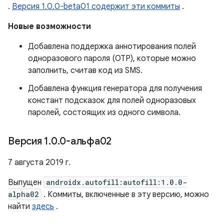
.
Версия 1.0.0-beta01 содержит эти коммиты
.
Новые возможности
Добавлена ​​поддержка аннотирования полей
одноразового пароля (OTP), которые можно
заполнить, считав код из SMS.
Добавлена ​​функция генератора для получения
констант подсказок для полей одноразовых
паролей, состоящих из одного символа.
Версия 1
.
0
.
0-альфа02
7 августа 2019 г.
Выпущен
androidx.autofill:autofill:1.0.0-
alpha02
. Коммиты, включенные в эту версию, можно
найти
здесь
.