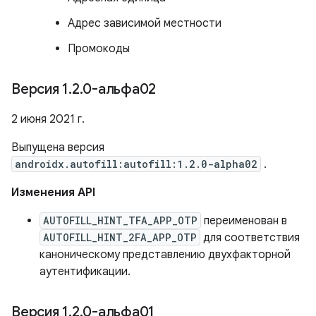
Адрес зависимой местности
Промокоды
Версия 1
.
2
.
0-альфа02
2 июня 2021 г.
Выпущена версия
androidx.autofill:autofill:1.2.0-alpha02
.
Изменения API
AUTOFILL_HINT_TFA_APP_OTP
переименован в
AUTOFILL_HINT_2FA_APP_OTP
для соответствия
каноническому представлению двухфакторной
аутентификации.
Версия 1
.
2
.
0-альфа01