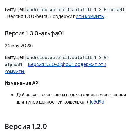
Выпущен
androidx.autofill:autofill:1.3.0-beta01
. Версия 1.3.0-beta01 содержит
эти коммиты
.
Версия 1
.
3
.
0-альфа01
24 мая 2023 г.
Выпущен
androidx.autofill:autofill:1.3.0-
alpha01
.
Версия 1.3.0-alpha01 содержит эти
коммиты.
Изменения API
Добавляет константы подсказок автозаполнения
для типов ценностей кошелька. (
Ie5d9d
)
Версия 1
.
2
.
0