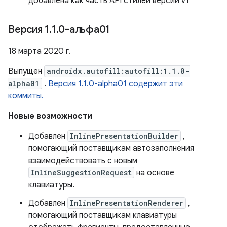
добавлена ​​как часть API стилей версии v1
Версия 1
.
1
.
0-альфа01
18 марта 2020 г.
Выпущен
androidx.autofill:autofill:1.1.0-
alpha01
.
Версия 1.1.0-alpha01 содержит эти
коммиты.
Новые возможности
Добавлен
InlinePresentationBuilder
,
помогающий поставщикам автозаполнения
взаимодействовать с новым
InlineSuggestionRequest
на основе
клавиатуры.
Добавлен
InlinePresentationRenderer
,
помогающий поставщикам клавиатуры