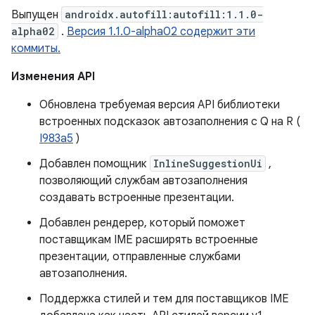
Выпущен
androidx.autofill:autofill:1.1.0-
alpha02
.
Версия 1.1.0-alpha02 содержит эти
коммиты.
Изменения API
Обновлена ​​требуемая версия API библиотеки
встроенных подсказок автозаполнения с Q на R (
I983a5
)
Добавлен помощник
InlineSuggestionUi
,
позволяющий службам автозаполнения
создавать встроенные презентации.
Добавлен рендерер, который поможет
поставщикам IME расширять встроенные
презентации, отправленные службами
автозаполнения.
Поддержка стилей и тем для поставщиков IME