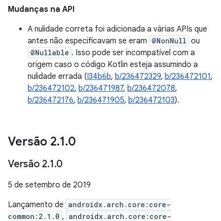
Mudanças na API
A nulidade correta foi adicionada a várias APIs que
antes não especificavam se eram
@NonNull
ou
@Nullable
. Isso pode ser incompatível com a
origem caso o código Kotlin esteja assumindo a
nulidade errada (
I34b6b
,
b/236472329
,
b/236472101
,
b/236472102
,
b/236471987
,
b/236472078
,
b/236472176
,
b/236471905
,
b/236472103
).
Versão 2
.
1
.
0
Versão 2
.
1
.
0
5 de setembro de 2019
Lançamento de
androidx.arch.core:core-
common:2.1.0
,
androidx.arch.core:core-