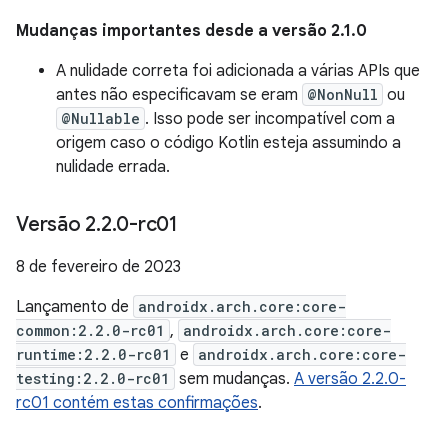
Mudanças importantes desde a versão 2.1.0
A nulidade correta foi adicionada a várias APIs que
antes não especificavam se eram
@NonNull
ou
@Nullable
. Isso pode ser incompatível com a
origem caso o código Kotlin esteja assumindo a
nulidade errada.
Versão 2
.
2
.
0-rc01
8 de fevereiro de 2023
Lançamento de
androidx.arch.core:core-
common:2.2.0-rc01
,
androidx.arch.core:core-
runtime:2.2.0-rc01
e
androidx.arch.core:core-
testing:2.2.0-rc01
sem mudanças.
A versão 2.2.0-
rc01 contém estas confirmações
.