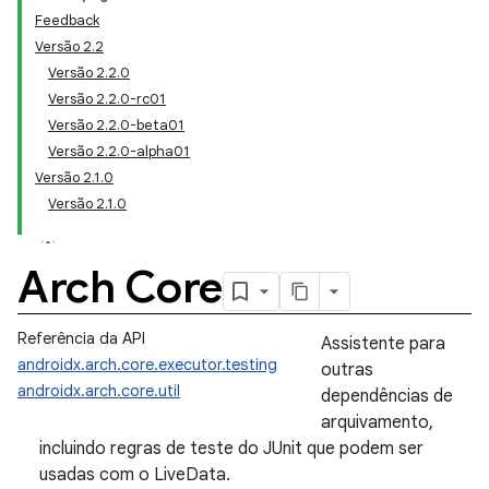
Feedback
Versão 2.2
Versão 2.2.0
Versão 2.2.0-rc01
Versão 2.2.0-beta01
Versão 2.2.0-alpha01
Versão 2.1.0
Versão 2.1.0
Arch Core
Referência da API
Assistente para
androidx.arch.core.executor.testing
outras
androidx.arch.core.util
dependências de
arquivamento,
incluindo regras de teste do JUnit que podem ser
usadas com o LiveData.