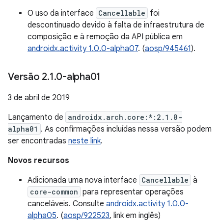
O uso da interface
Cancellable
foi
descontinuado devido à falta de infraestrutura de
composição e à remoção da API pública em
androidx.activity 1.0.0-alpha07
. (
aosp/945461
).
Versão 2
.
1
.
0-alpha01
3 de abril de 2019
Lançamento de
androidx.arch.core:*:2.1.0-
alpha01
. As confirmações incluídas nessa versão podem
ser encontradas
neste link
.
Novos recursos
Adicionada uma nova interface
Cancellable
à
core-common
para representar operações
canceláveis. Consulte
androidx.activity 1.0.0-
alpha05
. (
aosp/922523
, link em inglês)