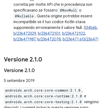
corretta per molte API che in precedenza non
specificavano se fossero
@NonNull
o
@Nullable
. Questa origine potrebbe essere
incompatibile se il tuo codice Kotlin stava
supponendo erroneamente il valore Null. (
I34b6b
,
b/236472329
,
b/236472101
,
b/236472102
,
b/236471987
,
b/236472078
,
b/236471,613/23647)
Versione 2
.
1
.
0
Versione 2
.
1
.
0
5 settembre 2019
androidx.arch.core:core-common:2.1.0
,
androidx.arch.core:core-runtime:2.1.0
e
androidx.arch.core:core-testing:2.1.0
vengono
rilasciati. I commit inclusi in questa versione sono