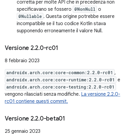
corretta per molte API che in precedenza non
specificavano se fossero
@NonNull
o
@Nullable
. Questa origine potrebbe essere
incompatibile se il tuo codice Kotlin stava
supponendo erroneamente il valore Null.
Versione 2
.
2
.
0-rc01
8 febbraio 2023
androidx.arch.core:core-common:2.2.0-rc01
,
androidx.arch.core:core-runtime:2.2.0-rc01
e
androidx.arch.core:core-testing:2.2.0-rc01
vengono rilasciati senza modifiche.
La versione 2.2.0-
rc01 contiene questi commit.
Versione 2
.
2
.
0-beta01
25 gennaio 2023