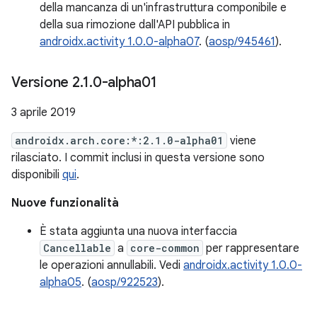
della mancanza di un'infrastruttura componibile e
della sua rimozione dall'API pubblica in
androidx.activity 1.0.0-alpha07
. (
aosp/945461
).
Versione 2
.
1
.
0-alpha01
3 aprile 2019
androidx.arch.core:*:2.1.0-alpha01
viene
rilasciato. I commit inclusi in questa versione sono
disponibili
qui
.
Nuove funzionalità
È stata aggiunta una nuova interfaccia
Cancellable
a
core-common
per rappresentare
le operazioni annullabili. Vedi
androidx.activity 1.0.0-
alpha05
. (
aosp/922523
).