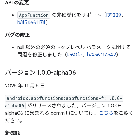
API の変更
AppFunction
の非推奨化をサポート（
I39229
、
b/454661174
）
バグの修正
null 以外の必須のトップレベル パラメータに関する
問題を修正しました（
Ic60fc
、
b/456717542
）
バージョン 1
.
0
.
0-alpha06
2025 年 11 月 5 日
androidx.appfunctions:appfunctions-*:1.0.0-
alpha06
がリリースされました。バージョン 1.0.0-
alpha06 に含まれる commit については、
こちら
をご覧く
ださい。
新機能