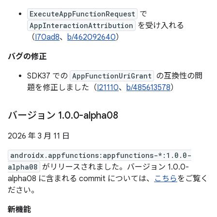
ExecuteAppFunctionRequest
で
AppInteractionAttribution
を受け入れる
（
I70ad8
、
b/462092640
）
バグの修正
SDK37 での
AppFunctionUriGrant
の互換性の問
題を修正しました（
I21110
、
b/485613578
）
バージョン 1
.
0
.
0-alpha08
2026 年 3 月 11 日
androidx.appfunctions:appfunctions-*:1.0.0-
alpha08
がリリースされました。バージョン 1.0.0-
alpha08 に含まれる commit については、
こちら
をご覧く
ださい。
新機能