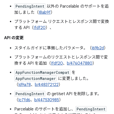
PendingIntent
以外の Parcelable のサポートを追
加しました（
I8ab9f
）
プラットフォーム リクエストとレスポンス間で変換
する API（
Ifdf20
）、
API の変更
スタイルガイドに準拠したパラメータ。（
I69b2d
）
プラットフォームのリクエストとレスポンス間で変
換する API を追加（
Ifdf20
、
b/476047880
）
AppFunctionManagerCompat
を
AppFunctionManager
に変更しました。
（
Id9a78
、
b/448372122
）
PendingIntent
の get/set API を削除します。
（
Ic7fd6
、
b/447530985
）
Parcelable のサポートを追加し、
PendingIntent