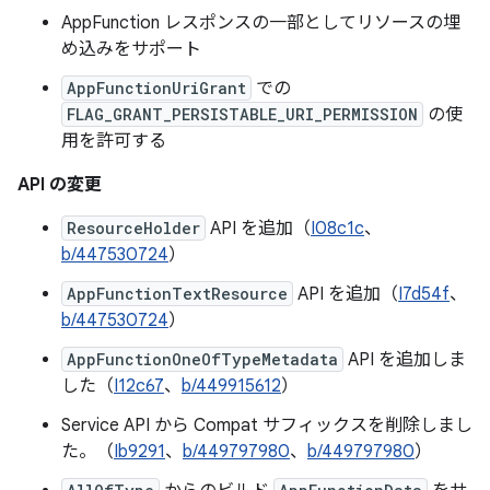
AppFunction レスポンスの一部としてリソースの埋
め込みをサポート
AppFunctionUriGrant
での
FLAG_GRANT_PERSISTABLE_URI_PERMISSION
の使
用を許可する
API の変更
ResourceHolder
API を追加（
I08c1c
、
b/447530724
）
AppFunctionTextResource
API を追加（
I7d54f
、
b/447530724
）
AppFunctionOneOfTypeMetadata
API を追加しま
した（
I12c67
、
b/449915612
）
Service API から Compat サフィックスを削除しまし
た。（
Ib9291
、
b/449797980
、
b/449797980
）