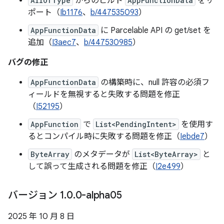
AllOfType
からのビルド
AppFunctionData
をサ
ポート（
Ib1176
、
b/447535093
）
AppFunctionData
に Parcelable API の get/set を
追加（
I3aec7
、
b/447530985
）
バグの修正
AppFunctionData
の構築時に、null 許容の必須フ
ィールドを無視すると失敗する問題を修正
（
I52195
）
AppFunction
で
List<PendingIntent>
を使用す
るとコンパイル時に失敗する問題を修正（
Iebde7
）
ByteArray
のメタデータが
List<ByteArray>
と
して誤って生成される問題を修正（
I2e499
）
バージョン 1
.
0
.
0-alpha05
2025 年 10 月 8 日