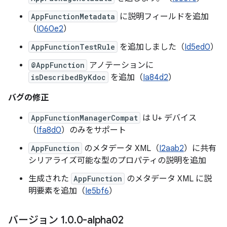
AppFunctionMetadata
に説明フィールドを追加
（
I060e2
）
AppFunctionTestRule
を追加しました（
Id5ed0
）
@AppFunction
アノテーションに
isDescribedByKdoc
を追加（
Ia84d2
）
バグの修正
AppFunctionManagerCompat
は U+ デバイス
（
Ifa8d0
）のみをサポート
AppFunction
のメタデータ XML（
I2aab2
）に共有
シリアライズ可能な型のプロパティの説明を追加
生成された
AppFunction
のメタデータ XML に説
明要素を追加（
Ie5bf6
）
バージョン 1
.
0
.
0-alpha02