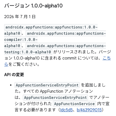
バージョン 1
.
0
.
0-alpha10
2026 年 7 月 1 日
androidx.appfunctions:appfunctions:1.0.0-
alpha10
、
androidx.appfunctions:appfunctions-
compiler:1.0.0-
alpha10
、
androidx.appfunctions:appfunctions-
testing:1.0.0-alpha10
がリリースされました。バージ
ョン 1.0.0-alpha10 に含まれる commit については、
こち
ら
をご覧ください。
API の変更
AppFunctionServiceEntryPoint
を追加しまし
た。すべての AppFunction アノテーション
は、
AppFunctionServiceEntryPoint
でアノテー
ションが付けられた
AppFunctionService
内で宣
言する必要があります（
Idc5d5
、
b/463909015
）