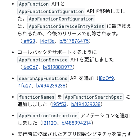
AppFunction
API と
AppFunctionConfiguration
API を移動しまし
た。
AppFunctionConfiguration
は、
AppFunctionServiceEntryPoint
に置き換え
られるため、今後のリリースで削除されます。
（
Iaff23
、
I4cf3e
、
b/517876475
）
コールバックをサポートするように
AppFunctionService
API を更新しました
（
I6e0d7
、
b/519880977
）
searchAppFunctions
API を追加（
I8c0f9
、
I1fa27
、
b/494239238
）
functionNames
を
AppFunctionSearchSpec
に
追加しました（
I95f53
、
b/494239238
）
AppFunctionInstruction
アノテーションを追加
しました（
I21120
、
b/488994214
）
実行時に登録されたアプリ関数シグネチャを宣言す