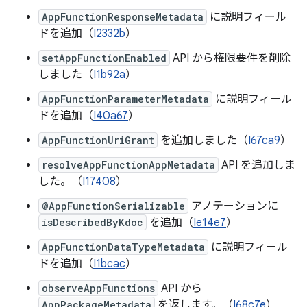
AppFunctionResponseMetadata
に説明フィール
ドを追加（
I2332b
）
setAppFunctionEnabled
API から権限要件を削除
しました（
I1b92a
）
AppFunctionParameterMetadata
に説明フィール
ドを追加（
I40a67
）
AppFunctionUriGrant
を追加しました（
I67ca9
）
resolveAppFunctionAppMetadata
API を追加しま
した。（
I17408
）
@AppFunctionSerializable
アノテーションに
isDescribedByKdoc
を追加（
Ie14e7
）
AppFunctionDataTypeMetadata
に説明フィール
ドを追加（
I1bcac
）
observeAppFunctions
API から
AppPackageMetadata
を返します。（
I68c7e
）