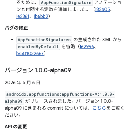
るために、
AppFunctionSignature
アノテーショ
ンと付随する定数を追加しました。（
I82a05
、
Ie2361
、
Ib6bb2
）
バグの修正
AppFunctionSignatures
の生成された XML から
enabledByDefault
を省略（
Ie2996
、
b/501032667
）
バージョン 1
.
0
.
0-alpha09
2026 年 5 月 6 日
androidx.appfunctions:appfunctions-*:1.0.0-
alpha09
がリリースされました。バージョン 1.0.0-
alpha09 に含まれる commit については、
こちら
をご覧く
ださい。
API の変更