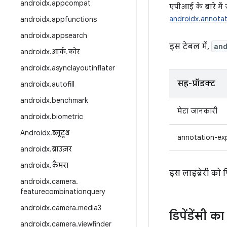
androidx
.
appcompat
एपीआई के बारे मे
androidx.annotat
androidx
.
appfunctions
androidx
.
appsearch
इस टेबल में,
an
androidx
.
आर्क
.
कोर
androidx
.
asynclayoutinflater
सह-प्रॉडक्ट
androidx
.
autofill
androidx
.
benchmark
मेटा जानकारी
androidx
.
biometric
Androidx
.
ब्लूटूथ
annotation-ex
androidx
.
ब्राउज़र
androidx
.
कैमरा
इस लाइब्रेरी को
androidx
.
camera
.
featurecombinationquery
androidx
.
camera
.
media3
डिपेंडेंसी 
androidx
.
camera
.
viewfinder