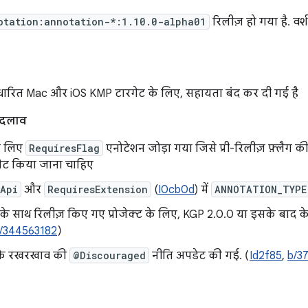
otation:annotation-*:1.10.0-alpha01
रिलीज़ हो गया है. वर्
ारित Mac और iOS KMP टारगेट के लिए, सहायता बंद कर दी गई है
बदलाव
े लिए
RequiresFlag
एनोटेशन जोड़ा गया जिसे प्री-रिलीज़ फ़्लैग की
ेट किया जाना चाहिए
sApi
और
RequiresExtension
(
I0cb0d
) में
ANNOTATION_TYPE
 के साथ रिलीज़ किए गए प्रोजेक्ट के लिए, KGP 2.0.0 या इसके बाद के 
/344563182
)
 के रखरखाव की
@Discouraged
नीति अपडेट की गई. (
Id2f85
,
b/3