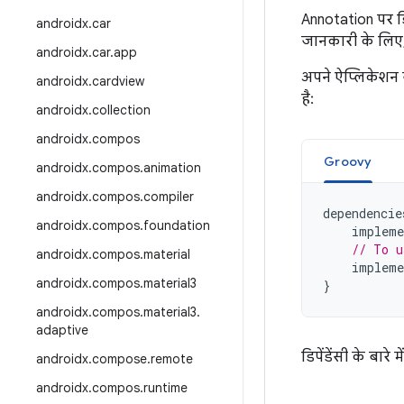
Annotation पर डि
androidx
.
car
जानकारी के लिए
androidx
.
car
.
app
अपने ऐप्लिकेशन 
androidx
.
cardview
है:
androidx
.
collection
androidx
.
compos
Groovy
androidx
.
compos
.
animation
androidx
.
compos
.
compiler
dependencie
androidx
.
compos
.
foundation
impleme
// To u
androidx
.
compos
.
material
impleme
androidx
.
compos
.
material3
}
androidx
.
compos
.
material3
.
adaptive
डिपेंडेंसी के बारे 
androidx
.
compose
.
remote
androidx
.
compos
.
runtime