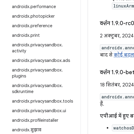
linuxAr
androidx
.
performance
androidx
.
photopicker
वर्शन 1
.
9
.
0-rc0
androidx
.
preference
androidx
.
print
2 अक्टूबर, 2024
androidx
.
privacysandbox
.
androidx.ann
activity
बाद से
कोई बदला
androidx
.
privacysandbox
.
ads
androidx
.
privacysandbox
.
वर्शन 1
.
9
.
0-be
plugins
18 सितंबर, 2024
androidx
.
privacysandbox
.
sdkruntime
androidx.ann
androidx
.
privacysandbox
.
tools
हैं.
androidx
.
privacysandbox
.
ui
एपीआई में हुए 
androidx
.
profileinstaller
watchos
androidx
.
सुझाव