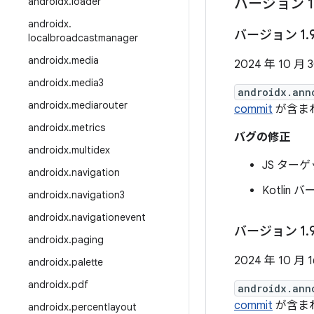
androidx
.
loader
バージョン 1
androidx
.
バージョン 1
.
localbroadcastmanager
androidx
.
media
2024 年 10 月 
androidx
.
media3
androidx.ann
androidx
.
mediarouter
commit
が含ま
androidx
.
metrics
バグの修正
androidx
.
multidex
JS ター
androidx
.
navigation
Kotlin 
androidx
.
navigation3
androidx
.
navigationevent
バージョン 1
.
androidx
.
paging
2024 年 10 月 
androidx
.
palette
androidx
.
pdf
androidx.ann
commit
が含ま
androidx
.
percentlayout