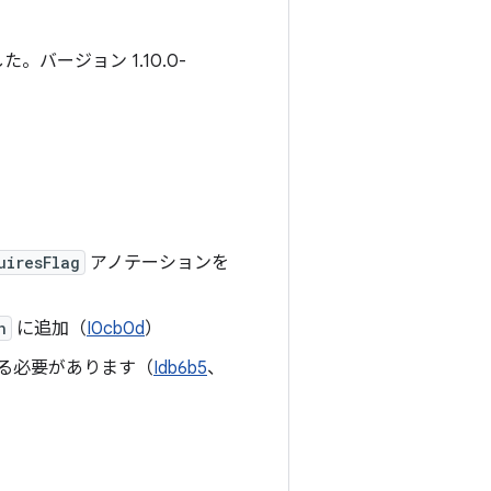
。バージョン 1.10.0-
uiresFlag
アノテーションを
n
に追加（
I0cb0d
）
使用する必要があります（
Idb6b5
、
）