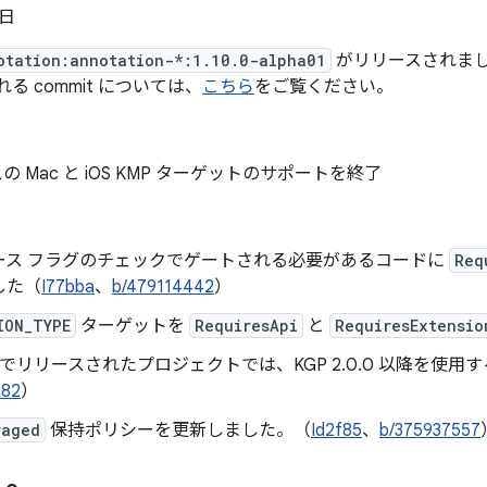
 日
otation:annotation-*:1.10.0-alpha01
がリリースされました
まれる commit については、
こちら
をご覧ください。
スの Mac と iOS KMP ターゲットのサポートを終了
ース フラグのチェックでゲートされる必要があるコードに
Req
した（
I77bba
、
b/479114442
）
ION_TYPE
ターゲットを
RequiresApi
と
RequiresExtensio
n 2.0 でリリースされたプロジェクトでは、KGP 2.0.0 以降を
182
）
raged
保持ポリシーを更新しました。（
Id2f85
、
b/375937557