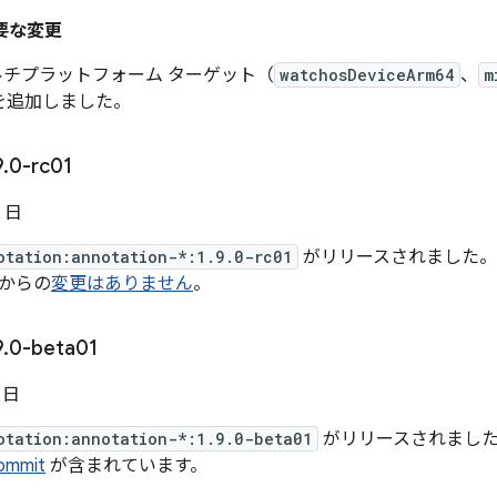
重要な変更
n マルチプラットフォーム ターゲット（
watchosDeviceArm64
、
m
を追加しました。
9
.
0-rc01
2 日
otation:annotation-*:1.9.0-rc01
がリリースされました。バージ
からの
変更はありません
。
9
.
0-beta01
8 日
otation:annotation-*:1.9.0-beta01
がリリースされました。バー
mmit
が含まれています。