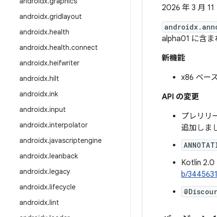
androidx
.
graphics
2026 年 3 月 11
androidx
.
gridlayout
androidx.ann
androidx
.
health
alpha01 に含
androidx
.
health
.
connect
新機能
androidx
.
heifwriter
x86 ベー
androidx
.
hilt
androidx
.
ink
API の変更
androidx
.
input
プレリリ
androidx
.
interpolator
追加しま
androidx
.
javascriptengine
ANNOTAT
androidx
.
leanback
Kotli
androidx
.
legacy
b/344563
androidx
.
lifecycle
@Discou
androidx
.
lint