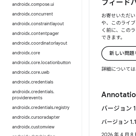
フィード
androidx
.
compose
.
ui
androidx
.
concurrent
お寄せいただい
や、このライブ
androidx
.
constraintlayout
く前に、このラ
androidx
.
contentpager
できます。
androidx
.
coordinatorlayout
androidx
.
core
新しい問題
androidx
.
core
.
locationbutton
詳細については
androidx
.
core
.
uwb
androidx
.
credentials
androidx
.
credentials
.
Annotati
providerevents
androidx
.
credentials
.
registry
バージョン 1
androidx
.
cursoradapter
バージョン 1
.
androidx
.
customview
2026 年 4 月 8