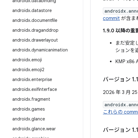
androidx
.
databinding
androidx
.
datastore
androidx.ann
commit
が含ま
androidx
.
documentfile
androidx
.
draganddrop
1.9.0 以降の
androidx
.
drawerlayout
まだ安定し
androidx
.
dynamicanimation
ションを
androidx
.
emoji
KMP x8
androidx
.
emoji2
バージョン 1
.
androidx
.
enterprise
androidx
.
exifinterface
2026 年 3 月 2
androidx
.
fragment
androidx.ann
androidx
.
games
これらの commi
androidx
.
glance
androidx
.
glance
.
wear
バージョン 1
.