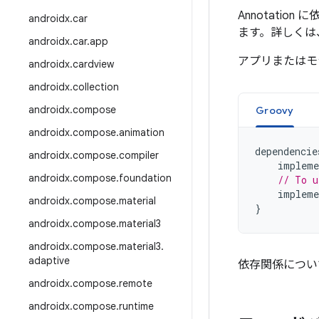
Annotatio
androidx
.
car
ます。詳しくは
androidx
.
car
.
app
アプリまたはモ
androidx
.
cardview
androidx
.
collection
androidx
.
compose
Groovy
androidx
.
compose
.
animation
dependencie
androidx
.
compose
.
compiler
impleme
androidx
.
compose
.
foundation
// To u
impleme
androidx
.
compose
.
material
}
androidx
.
compose
.
material3
androidx
.
compose
.
material3
.
adaptive
依存関係につい
androidx
.
compose
.
remote
androidx
.
compose
.
runtime