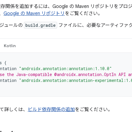
n に依存関係を追加するには、Google の Maven リポジトリ
、
Google の Maven リポジトリ
をご覧ください。
ジュールの
build.gradle
ファイルに、必要なアーティファ
Kotlin
s
{
ntation
"androidx.annotation:annotation:1.10.0"
se the Java-compatible @androidx.annotation.OptIn API a
ntation
"androidx.annotation:annotation-experimental:1.
て詳しくは、
ビルド依存関係の追加
をご覧ください。