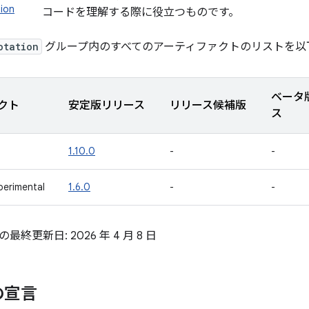
ion
コードを理解する際に役立つものです。
otation
グループ内のすべてのアーティファクトのリストを以
ベータ
クト
安定版リリース
リリース候補版
ス
1.10.0
-
-
perimental
1.6.0
-
-
終更新日: 2026 年 4 月 8 日
の宣言