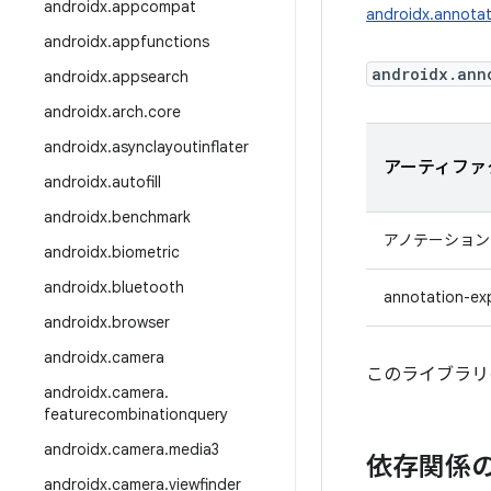
androidx
.
appcompat
androidx.annotat
androidx
.
appfunctions
androidx.ann
androidx
.
appsearch
androidx
.
arch
.
core
androidx
.
asynclayoutinflater
アーティファ
androidx
.
autofill
androidx
.
benchmark
アノテーション
androidx
.
biometric
androidx
.
bluetooth
annotation-ex
androidx
.
browser
androidx
.
camera
このライブラリの最
androidx
.
camera
.
featurecombinationquery
androidx
.
camera
.
media3
依存関係
androidx
.
camera
.
viewfinder