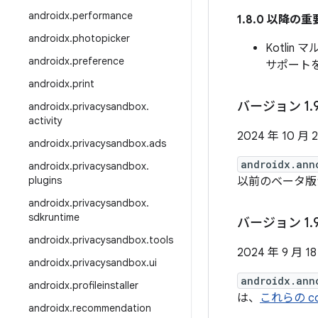
androidx
.
performance
1.8.0 以降の
androidx
.
photopicker
Kotli
androidx
.
preference
サポート
androidx
.
print
バージョン 1
.
androidx
.
privacysandbox
.
activity
2024 年 10 月 
androidx
.
privacysandbox
.
ads
androidx.ann
androidx
.
privacysandbox
.
plugins
以前のベータ版
androidx
.
privacysandbox
.
sdkruntime
バージョン 1
.
androidx
.
privacysandbox
.
tools
2024 年 9 月 1
androidx
.
privacysandbox
.
ui
androidx.ann
androidx
.
profileinstaller
は、
これらの co
androidx
.
recommendation