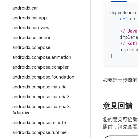
androidx
.
car
dependencie
androidx
.
car
.
app
def
act
androidx
.
cardview
// Java
impleme
androidx
.
collection
// Kotl
androidx
.
compose
impleme
}
androidx
.
compose
.
animation
androidx
.
compose
.
compiler
androidx
.
compose
.
foundation
如要進一步瞭解
androidx
.
compose
.
material
androidx
.
compose
.
material3
意見回饋
androidx
.
compose
.
material3
.
Adaptive
您的意見可協助
androidx
.
compose
.
remote
題前，請先查看
androidx
.
compose
.
runtime