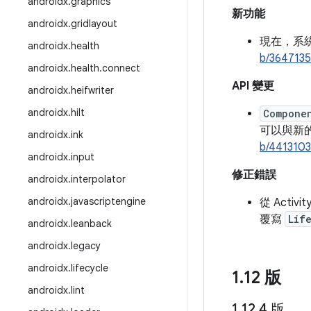
androidx
.
graphics
新功能
androidx
.
gridlayout
現在，系
androidx
.
health
b/364713
androidx
.
health
.
connect
API 變更
androidx
.
heifwriter
androidx
.
hilt
Compone
可以與新
androidx
.
ink
b/441310
androidx
.
input
修正錯誤
androidx
.
interpolator
androidx
.
javascriptengine
從 Acti
覆寫
Lif
androidx
.
leanback
androidx
.
legacy
androidx
.
lifecycle
1
.
12 版
androidx
.
lint
1
.
12
.
4 版