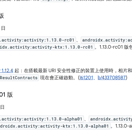
 版
5 日
.activity:activity:1.13.0-rc01
、
androidx.activity:a
idx.activity:activity-ktx:1.13.0-rc01
。1.13.0-rc01 
 1.12.4
起：在搭載最新 URI 安全性修正的裝置上使用時，相片
ResultContracts
現在會正確啟動。(
I61201
、
b/433708587
)
a01 版
 日
.activity:activity:1.13.0-alpha01
、
androidx.activit
droidx.activity:activity-ktx:1.13.0-alpha01
。1.13.0-