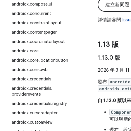
androidx
.
compose
.
ui
建立新問題
androidx
.
concurrent
詳情請參閱
Iss
androidx
.
constraintlayout
androidx
.
contentpager
androidx
.
coordinatorlayout
1
.
13 版
androidx
.
core
1
.
13
.
0 版
androidx
.
core
.
locationbutton
androidx
.
core
.
uwb
2026 年 3 月 11
androidx
.
credentials
發布
androidx
androidx
.
credentials
.
androidx.act
providerevents
自 1.12.0 
androidx
.
credentials
.
registry
Compone
androidx
.
cursoradapter
可以與新
androidx
.
customview
現在，設