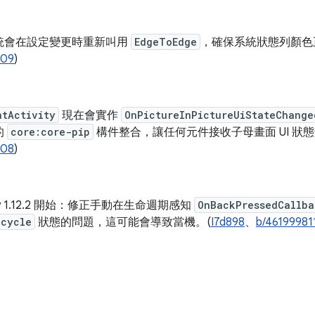
統會在設定變更時重新叫用
EdgeToEdge
，確保系統狀態列顏色
509
)
ntActivity
現在會實作
OnPictureInPictureUiStateChange
的
core:core-pip
構件整合，讓任何元件接收子母畫面 UI 狀態
308
)
vity 1.12.2 開始：修正手動在生命週期感知
OnBackPressedCallba
ecycle
狀態的問題，這可能會導致當機。(
I7d898
、
b/46199981