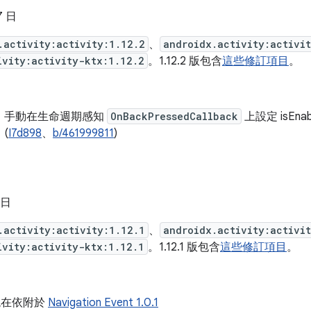
7 日
.activity:activity:1.12.2
、
androidx.activity:activi
ivity:activity-ktx:1.12.2
。1.12.2 版包含
這些修訂項目
。
：手動在生命週期感知
OnBackPressedCallback
上設定 isEn
(
I7d898
、
b/461999811
)
 日
.activity:activity:1.12.1
、
androidx.activity:activi
ivity:activity-ktx:1.12.1
。1.12.1 版包含
這些修訂項目
。
y 現在依附於
Navigation Event 1.0.1