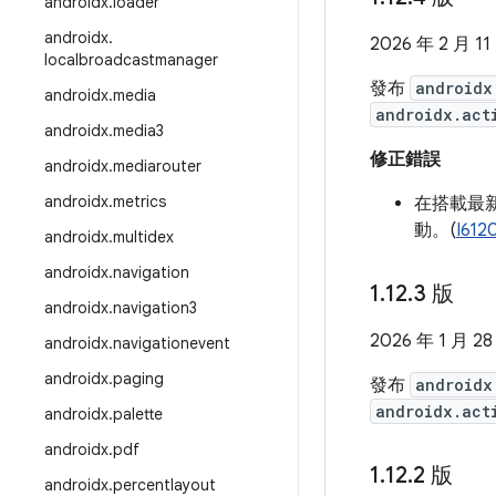
androidx
.
loader
androidx
.
2026 年 2 月 11
localbroadcastmanager
發布
androidx
androidx
.
media
androidx.act
androidx
.
media3
修正錯誤
androidx
.
mediarouter
androidx
.
metrics
在搭載最新
動。(
I612
androidx
.
multidex
androidx
.
navigation
1
.
12
.
3 版
androidx
.
navigation3
2026 年 1 月 28
androidx
.
navigationevent
androidx
.
paging
發布
androidx
androidx.act
androidx
.
palette
androidx
.
pdf
1
.
12
.
2 版
androidx
.
percentlayout