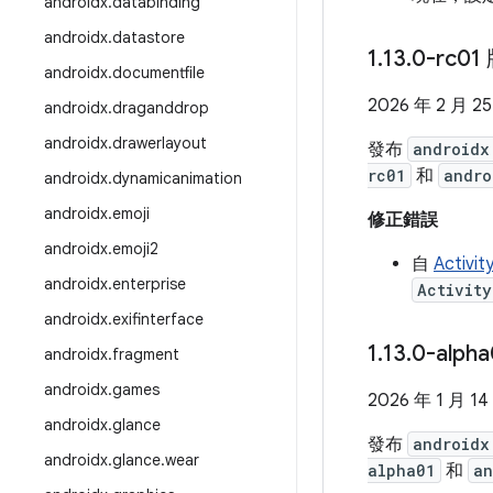
androidx
.
databinding
androidx
.
datastore
1
.
13
.
0-rc01
androidx
.
documentfile
2026 年 2 月 2
androidx
.
draganddrop
androidx
.
drawerlayout
發布
androidx
rc01
和
andro
androidx
.
dynamicanimation
androidx
.
emoji
修正錯誤
androidx
.
emoji2
自
Activity
androidx
.
enterprise
Activity
androidx
.
exifinterface
1
.
13
.
0-alph
androidx
.
fragment
androidx
.
games
2026 年 1 月 14
androidx
.
glance
發布
androidx
androidx
.
glance
.
wear
alpha01
和
an