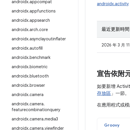
androidx
.
appcompat
androidx.activity
androidx
.
appfunctions
androidx
.
appsearch
最近更新時間
androidx
.
arch
.
core
androidx
.
asynclayoutinflater
2026 年 3 月 1
androidx
.
autofill
androidx
.
benchmark
androidx
.
biometric
宣告依附
androidx
.
bluetooth
androidx
.
browser
如要新增 Acti
存放區
」一節。
androidx
.
camera
androidx
.
camera
.
在應用程式或
featurecombinationquery
androidx
.
camera
.
media3
Groovy
androidx
.
camera
.
viewfinder