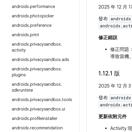
androidx
.
performance
2025 年 12 月 1
androidx
.
photopicker
發布
androidx
androidx
.
preference
androidx.act
androidx
.
print
修正錯誤
androidx
.
privacysandbox
.
修正問題
activity
導致當機。
androidx
.
privacysandbox
.
ads
androidx
.
privacysandbox
.
1
.
12
.
1 版
plugins
androidx
.
privacysandbox
.
2025 年 12 月 3
sdkruntime
發布
androidx
androidx
.
privacysandbox
.
tools
androidx.act
androidx
.
privacysandbox
.
ui
更新依附元件
androidx
.
profileinstaller
androidx
.
recommendation
Activit