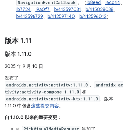
NavigationEventCallback
。（
Ib8eed
、
I6cc44
、
Ib7724
、
I9a0f7
、
b/412597031
、
b/415028038
、
b/412596729
、
b/412597140
、
b/412596012
）
版本 1
.
11
版本 1
.
11
.
0
2025 年 9 月 10 日
发布了
androidx.activity:activity:1.11.0
、
androidx.ac
tivity:activity-compose:1.11.0
和
androidx.activity:activity-ktx:1.11.0
。版本
1.11.0 中包含
这些提交内容
。
自 1.10.0 以来的重要变更
：
向
PickVisualMediaRequest
添加了