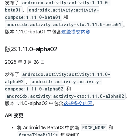
发布了
androidx.activity:activity:1.11.0-
beta01
、
androidx.activity:activity-
compose:1.11.0-beta01
和
androidx.activity:activity-ktx:1.11.0-beta01
。
版本 1.11.0-beta01 中包含
这些提交内容
。
版本 1
.
11
.
0-alpha02
2025 年 3 月 26 日
发布了
androidx.activity:activity:1.11.0-
alpha02
、
androidx.activity:activity-
compose:1.11.0-alpha02
和
androidx.activity:activity-ktx:1.11.0-alpha02
。
版本 1.11.0-alpha02 中包含
这些提交内容
。
API 变更
将 Android 16 Beta03 中的新
EDGE_NONE
和
frameTimeMillis
集成到了