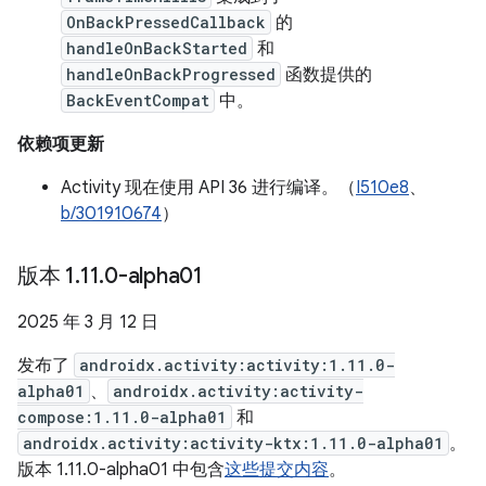
OnBackPressedCallback
的
handleOnBackStarted
和
handleOnBackProgressed
函数提供的
BackEventCompat
中。
依赖项更新
Activity 现在使用 API 36 进行编译。（
I510e8
、
b/301910674
）
版本 1
.
11
.
0-alpha01
2025 年 3 月 12 日
发布了
androidx.activity:activity:1.11.0-
alpha01
、
androidx.activity:activity-
compose:1.11.0-alpha01
和
androidx.activity:activity-ktx:1.11.0-alpha01
。
版本 1.11.0-alpha01 中包含
这些提交内容
。