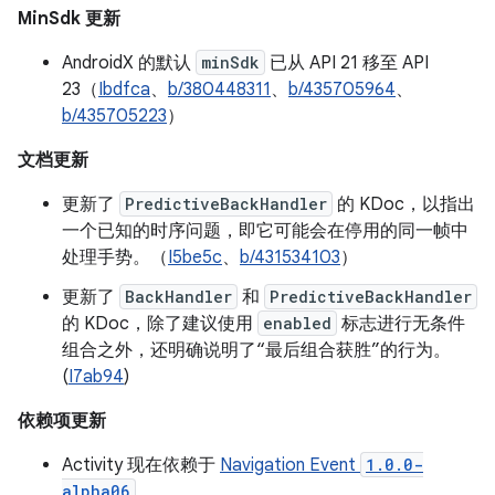
MinSdk 更新
AndroidX 的默认
minSdk
已从 API 21 移至 API
23（
Ibdfca
、
b/380448311
、
b/435705964
、
b/435705223
）
文档更新
更新了
PredictiveBackHandler
的 KDoc，以指出
一个已知的时序问题，即它可能会在停用的同一帧中
处理手势。（
I5be5c
、
b/431534103
）
更新了
BackHandler
和
PredictiveBackHandler
的 KDoc，除了建议使用
enabled
标志进行无条件
组合之外，还明确说明了“最后组合获胜”的行为。
(
I7ab94
)
依赖项更新
Activity 现在依赖于
Navigation Event
1.0.0-
alpha06
。