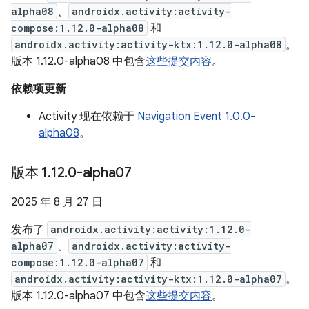
alpha08
、
androidx.activity:activity-
compose:1.12.0-alpha08
和
androidx.activity:activity-ktx:1.12.0-alpha08
。
版本 1.12.0-alpha08 中包含
这些提交内容
。
依赖项更新
Activity 现在依赖于
Navigation Event 1.0.0-
alpha08
。
版本 1
.
12
.
0-alpha07
2025 年 8 月 27 日
发布了
androidx.activity:activity:1.12.0-
alpha07
、
androidx.activity:activity-
compose:1.12.0-alpha07
和
androidx.activity:activity-ktx:1.12.0-alpha07
。
版本 1.12.0-alpha07 中包含
这些提交内容
。