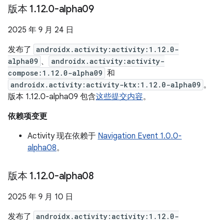
版本 1
.
12
.
0-alpha09
2025 年 9 月 24 日
发布了
androidx.activity:activity:1.12.0-
alpha09
、
androidx.activity:activity-
compose:1.12.0-alpha09
和
androidx.activity:activity-ktx:1.12.0-alpha09
。
版本 1.12.0-alpha09 包含
这些提交内容
。
依赖项变更
Activity 现在依赖于
Navigation Event 1.0.0-
alpha08
。
版本 1
.
12
.
0-alpha08
2025 年 9 月 10 日
发布了
androidx.activity:activity:1.12.0-