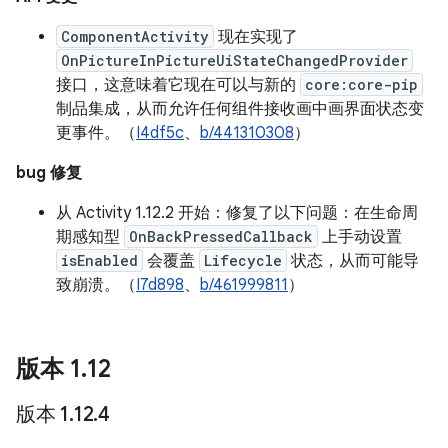
ComponentActivity
现在实现了
OnPictureInPictureUiStateChangedProvider
接口，这意味着它现在可以与新的
core:core-pip
制品集成，从而允许任何组件接收画中画界面状态变
更事件。（
I4df5c
、
b/441310308
）
bug 修复
从 Activity 1.12.2 开始：修复了以下问题：在生命周
期感知型
OnBackPressedCallback
上手动设置
isEnabled
会覆盖
Lifecycle
状态，从而可能导
致崩溃。（
I7d898
、
b/461999811
）
版本 1
.
12
版本 1
.
12
.
4