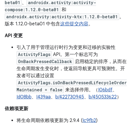
beta01
、
androidx.activity:activity-
compose:1.12.0-beta01
和
androidx.activity:activity-ktx:1.12.0-beta01
。
版本 1.12.0-beta01 中包含
这些提交内容
。
API 变更
引入了用于管理运行时行为变更和迁移的实验性
ActivityFlags
API。第一个标志可为
OnBackPressedCallback
启用稳定的排序，从而在
生命周期发生变化时，使返回导航更具可预测性。开
发者可以通过设置
ActivityFlags.isOnBackPressedLifecycleOrder
Maintained = false
来选择停用。（
I06bdf
、
Id08bb
、
I439aa
、
b/422730945
、
b/450533622
）
依赖项更新
将生命周期依赖项更新为 2.9.4 (
Ic9fb2
)