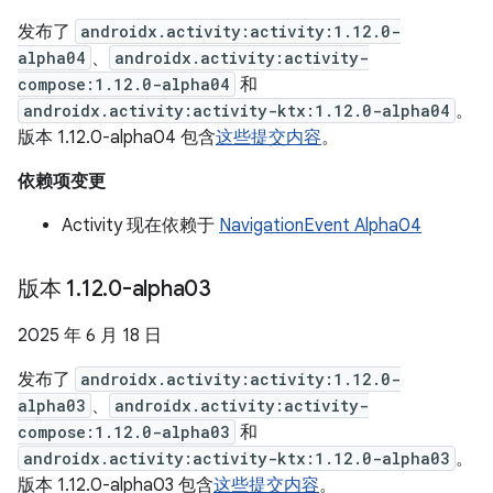
发布了
androidx.activity:activity:1.12.0-
alpha04
、
androidx.activity:activity-
compose:1.12.0-alpha04
和
androidx.activity:activity-ktx:1.12.0-alpha04
。
版本 1.12.0-alpha04 包含
这些提交内容
。
依赖项变更
Activity 现在依赖于
NavigationEvent Alpha04
版本 1
.
12
.
0-alpha03
2025 年 6 月 18 日
发布了
androidx.activity:activity:1.12.0-
alpha03
、
androidx.activity:activity-
compose:1.12.0-alpha03
和
androidx.activity:activity-ktx:1.12.0-alpha03
。
版本 1.12.0-alpha03 包含
这些提交内容
。