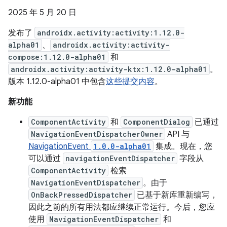
2025 年 5 月 20 日
发布了
androidx.activity:activity:1.12.0-
alpha01
、
androidx.activity:activity-
compose:1.12.0-alpha01
和
androidx.activity:activity-ktx:1.12.0-alpha01
。
版本 1.12.0-alpha01 中包含
这些提交内容
。
新功能
ComponentActivity
和
ComponentDialog
已通过
NavigationEventDispatcherOwner
API 与
NavigationEvent
1.0.0-alpha01
集成。现在，您
可以通过
navigationEventDispatcher
字段从
ComponentActivity
检索
NavigationEventDispatcher
。由于
OnBackPressedDispatcher
已基于新库重新编写，
因此之前的所有用法都应继续正常运行。今后，您应
使用
NavigationEventDispatcher
和