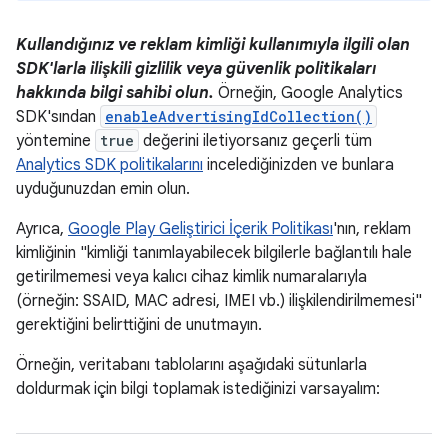
Kullandığınız ve reklam kimliği kullanımıyla ilgili olan
SDK'larla ilişkili gizlilik veya güvenlik politikaları
hakkında bilgi sahibi olun.
Örneğin, Google Analytics
SDK'sından
enableAdvertisingIdCollection()
yöntemine
true
değerini iletiyorsanız geçerli tüm
Analytics SDK politikalarını
incelediğinizden ve bunlara
uyduğunuzdan emin olun.
Ayrıca,
Google Play Geliştirici İçerik Politikası
'nın, reklam
kimliğinin "kimliği tanımlayabilecek bilgilerle bağlantılı hale
getirilmemesi veya kalıcı cihaz kimlik numaralarıyla
(örneğin: SSAID, MAC adresi, IMEI vb.) ilişkilendirilmemesi"
gerektiğini belirttiğini de unutmayın.
Örneğin, veritabanı tablolarını aşağıdaki sütunlarla
doldurmak için bilgi toplamak istediğinizi varsayalım: