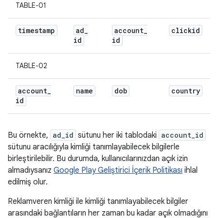
TABLE-01
timestamp
ad
_
account
_
clickid
id
id
TABLE-02
account
_
name
dob
country
id
Bu örnekte,
ad_id
sütunu her iki tablodaki
account_id
sütunu aracılığıyla kimliği tanımlayabilecek bilgilerle
birleştirilebilir. Bu durumda, kullanıcılarınızdan açık izin
almadıysanız
Google Play Geliştirici İçerik Politikası
ihlal
edilmiş olur.
Reklamveren kimliği ile kimliği tanımlayabilecek bilgiler
arasındaki bağlantıların her zaman bu kadar açık olmadığını