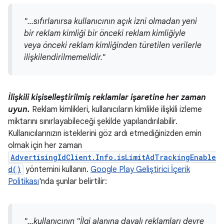
"...sıfırlanırsa kullanıcının açık izni olmadan yeni
bir reklam kimliği bir önceki reklam kimliğiyle
veya önceki reklam kimliğinden türetilen verilerle
ilişkilendirilmemelidir."
İlişkili kişiselleştirilmiş reklamlar işaretine her zaman
uyun.
Reklam kimlikleri, kullanıcıların kimlikle ilişkili izleme
miktarını sınırlayabileceği şekilde yapılandırılabilir.
Kullanıcılarınızın isteklerini göz ardı etmediğinizden emin
olmak için her zaman
AdvertisingIdClient.Info.isLimitAdTrackingEnable
d()
yöntemini kullanın.
Google Play Geliştirici İçerik
Politikası
'nda şunlar belirtilir:
"...kullanıcının "İlgi alanına dayalı reklamları devre