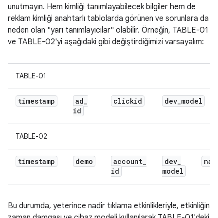
unutmayın. Hem kimliği tanımlayabilecek bilgiler hem de
reklam kimliği anahtarlı tablolarda görünen ve sorunlara da
neden olan "yarı tanımlayıcılar" olabilir. Örneğin, TABLE-01
ve TABLE-02'yi aşağıdaki gibi değiştirdiğimizi varsayalım:
TABLE-01
timestamp
ad
_
clickid
dev
_
model
id
TABLE-02
timestamp
demo
account
_
dev
_
nam
id
model
Bu durumda, yeterince nadir tıklama etkinlikleriyle, etkinliğin
zaman damgası ve cihaz modeli kullanılarak TABLE-01'deki