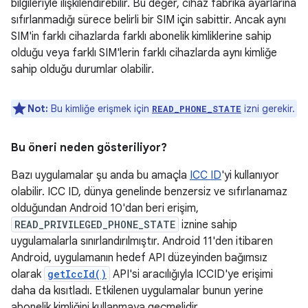
bilgileriyle ilişkilendirebilir. Bu değer, cihaz fabrika ayarlarına
sıfırlanmadığı sürece belirli bir SIM için sabittir. Ancak aynı
SIM'in farklı cihazlarda farklı abonelik kimliklerine sahip
olduğu veya farklı SIM'lerin farklı cihazlarda aynı kimliğe
sahip olduğu durumlar olabilir.
Not:
Bu kimliğe erişmek için
izni gerekir.
READ_PHONE_STATE
Bu öneri neden gösteriliyor?
Bazı uygulamalar şu anda bu amaçla
ICC ID
'yi kullanıyor
olabilir. ICC ID, dünya genelinde benzersiz ve sıfırlanamaz
olduğundan Android 10'dan beri erişim,
READ_PRIVILEGED_PHONE_STATE
iznine sahip
uygulamalarla sınırlandırılmıştır. Android 11'den itibaren
Android, uygulamanın hedef API düzeyinden bağımsız
olarak
getIccId()
API'si aracılığıyla ICCID'ye erişimi
daha da kısıtladı. Etkilenen uygulamalar bunun yerine
abonelik kimliğini kullanmaya geçmelidir.