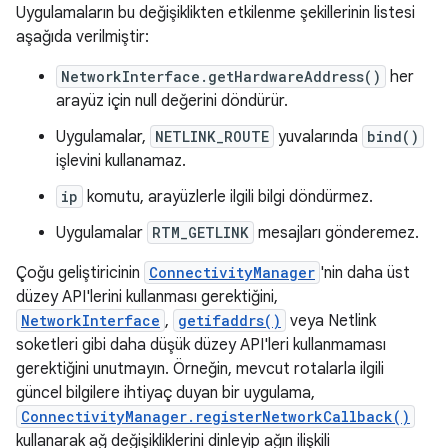
Uygulamaların bu değişiklikten etkilenme şekillerinin listesi
aşağıda verilmiştir:
NetworkInterface.getHardwareAddress()
her
arayüz için null değerini döndürür.
Uygulamalar,
NETLINK_ROUTE
yuvalarında
bind()
işlevini kullanamaz.
ip
komutu, arayüzlerle ilgili bilgi döndürmez.
Uygulamalar
RTM_GETLINK
mesajları gönderemez.
Çoğu geliştiricinin
ConnectivityManager
'nin daha üst
düzey API'lerini kullanması gerektiğini,
NetworkInterface
,
getifaddrs()
veya Netlink
soketleri gibi daha düşük düzey API'leri kullanmaması
gerektiğini unutmayın. Örneğin, mevcut rotalarla ilgili
güncel bilgilere ihtiyaç duyan bir uygulama,
ConnectivityManager.registerNetworkCallback()
kullanarak ağ değişikliklerini dinleyip ağın ilişkili