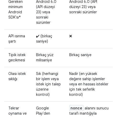
Gereken
Android 6.0
Android 6.0 (API
minimum
(API düzeyi
düzeyi 23) veya
Android
23) veya
sonraki sürümler
SDK'sı
*
sonraki
sürümler
API ısınma
✔️ (birkaç
❌
şartı
saniye)
Tipik istek
Birkaç yüz
Birkaç saniye
gecikmesi
milisaniye
Olası istek
Sık (herhangi
Nadir (en yüksek
sıklığı
bir işlem veya
değere sahip işlemler
istek için talep
veya en hassas istekler
üzerine
için tek seferlik
kontrol)
kontrol)
nonce
Tekrar
Google
alanını sunucu
oynama ve
Play'den
tarafı mantığıyla