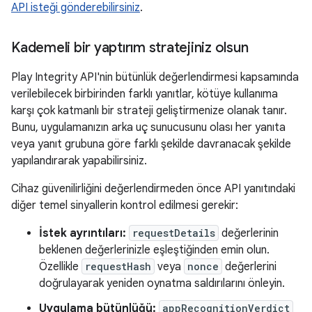
API isteği gönderebilirsiniz
.
Kademeli bir yaptırım stratejiniz olsun
Play Integrity API'nin bütünlük değerlendirmesi kapsamında
verilebilecek birbirinden farklı yanıtlar, kötüye kullanıma
karşı çok katmanlı bir strateji geliştirmenize olanak tanır.
Bunu, uygulamanızın arka uç sunucusunu olası her yanıta
veya yanıt grubuna göre farklı şekilde davranacak şekilde
yapılandırarak yapabilirsiniz.
Cihaz güvenilirliğini değerlendirmeden önce API yanıtındaki
diğer temel sinyallerin kontrol edilmesi gerekir:
İstek ayrıntıları:
requestDetails
değerlerinin
beklenen değerlerinizle eşleştiğinden emin olun.
Özellikle
requestHash
veya
nonce
değerlerini
doğrulayarak yeniden oynatma saldırılarını önleyin.
Uygulama bütünlüğü:
appRecognitionVerdict