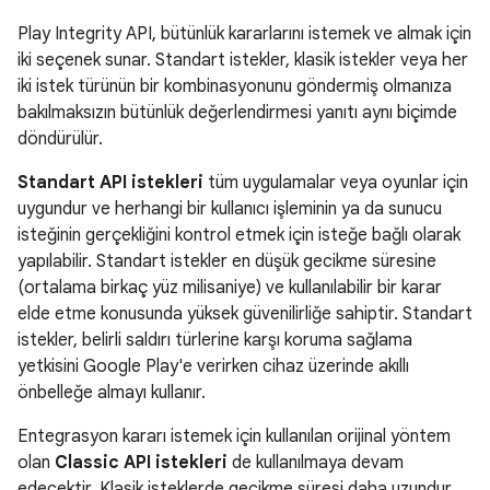
Play Integrity API, bütünlük kararlarını istemek ve almak için
iki seçenek sunar. Standart istekler, klasik istekler veya her
iki istek türünün bir kombinasyonunu göndermiş olmanıza
bakılmaksızın bütünlük değerlendirmesi yanıtı aynı biçimde
döndürülür.
Standart API istekleri
tüm uygulamalar veya oyunlar için
uygundur ve herhangi bir kullanıcı işleminin ya da sunucu
isteğinin gerçekliğini kontrol etmek için isteğe bağlı olarak
yapılabilir. Standart istekler en düşük gecikme süresine
(ortalama birkaç yüz milisaniye) ve kullanılabilir bir karar
elde etme konusunda yüksek güvenilirliğe sahiptir. Standart
istekler, belirli saldırı türlerine karşı koruma sağlama
yetkisini Google Play'e verirken cihaz üzerinde akıllı
önbelleğe almayı kullanır.
Entegrasyon kararı istemek için kullanılan orijinal yöntem
olan
Classic API istekleri
de kullanılmaya devam
edecektir. Klasik isteklerde gecikme süresi daha uzundur