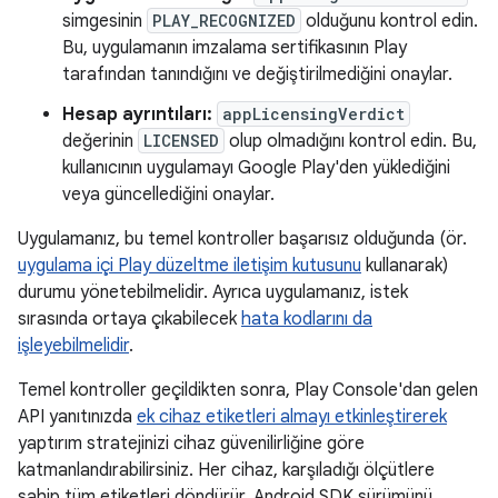
simgesinin
PLAY_RECOGNIZED
olduğunu kontrol edin.
Bu, uygulamanın imzalama sertifikasının Play
tarafından tanındığını ve değiştirilmediğini onaylar.
Hesap ayrıntıları:
appLicensingVerdict
değerinin
LICENSED
olup olmadığını kontrol edin. Bu,
kullanıcının uygulamayı Google Play'den yüklediğini
veya güncellediğini onaylar.
Uygulamanız, bu temel kontroller başarısız olduğunda (ör.
uygulama içi Play düzeltme iletişim kutusunu
kullanarak)
durumu yönetebilmelidir. Ayrıca uygulamanız, istek
sırasında ortaya çıkabilecek
hata kodlarını da
işleyebilmelidir
.
Temel kontroller geçildikten sonra, Play Console'dan gelen
API yanıtınızda
ek cihaz etiketleri almayı etkinleştirerek
yaptırım stratejinizi cihaz güvenilirliğine göre
katmanlandırabilirsiniz. Her cihaz, karşıladığı ölçütlere
sahip tüm etiketleri döndürür. Android SDK sürümünü