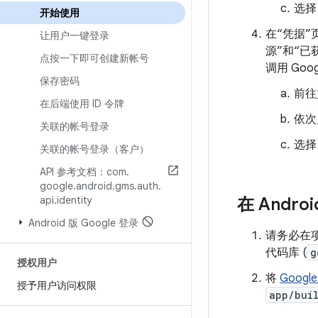
选
开始使用
在“凭据”
让用户一键登录
源”和“已
点按一下即可创建新帐号
调用 Goo
保存密码
前往
在后端使用 ID 令牌
依次
关联的帐号登录
选
关联的帐号登录（客户）
API 参考文档：com
.
google
.
android
.
gms
.
auth
.
api
.
identity
在 Andr
Android 版 Google 登录
请务必在
代码库 (
g
授权用户
将
Google
授予用户访问权限
app/bui