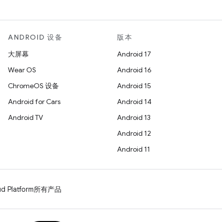
ANDROID 设备
版本
大屏幕
Android 17
Wear OS
Android 16
ChromeOS 设备
Android 15
Android for Cars
Android 14
Android TV
Android 13
Android 12
Android 11
d Platform
所有产品