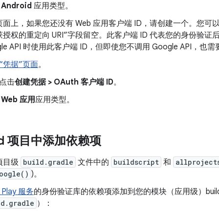
择
Android
应用类型。
页面上，如果您还没有 Web 应用客户端 ID，请创建一个。您可以将“已
获授权的重定向 URI”字段留空。此客户端 ID 代表您的身份验
gle API 时使用此客户端 ID，但即使您不调用 Google API，也需
“凭据”页面
。
点击
创建凭据 > OAuth 客户端 ID
。
择
Web 应用
应用类型。
oid 项目中添加依赖项
项目级
build.gradle
文件中的
buildscript
和
allproject
oogle()
)。
 Play 服务
的身份验证库的依赖项添加到您的模块（应用级）buil
ld.gradle
）：