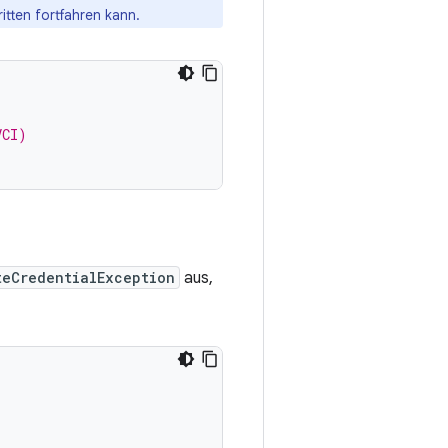
tten fortfahren kann.
VCI)
teCredentialException
aus,