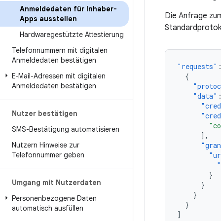
Anmeldedaten für Inhaber-
Die Anfrage zum
Apps ausstellen
Standardprotoko
Hardwaregestützte Attestierung
Telefonnummern mit digitalen
Anmeldedaten bestätigen
"requests"
E‑Mail-Adressen mit digitalen
{
Anmeldedaten bestätigen
"proto
"data"
"cred
Nutzer bestätigen
"cred
"co
SMS-Bestätigung automatisieren
],
Nutzern Hinweise zur
"gra
Telefonnummer geben
"ur
"
}
Umgang mit Nutzerdaten
}
}
Personenbezogene Daten
}
automatisch ausfüllen
]