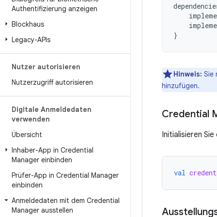
dependencie
Authentifizierung anzeigen
impleme
Blockhaus
impleme
}
Legacy-APIs
Nutzer autorisieren
Hinweis:
Sie 
Nutzerzugriff autorisieren
hinzufügen.
Digitale Anmeldedaten
Credential M
verwenden
Initialisieren Si
Übersicht
Inhaber-App in Credential
Manager einbinden
val
credent
Prüfer-App in Credential Manager
einbinden
Anmeldedaten mit dem Credential
Manager ausstellen
Ausstellung