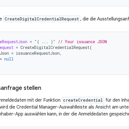
ne
CreateDigitalCredentialRequest
, die die Ausstellungsan
eRequestJson
=
"{ ... }"
// Your issuance JSON
equest
=
CreateDigitalCredentialRequest
(
Json
=
issuanceRequestJson
,
=
null
sanfrage stellen
 Anmeldedaten mit der Funktion
createCredential
für den Inh
 wird die Credential Manager-Auswahlleiste als Ansicht am unte
Inhaber-App auswählen kann, in der die Anmeldedaten gespeiche