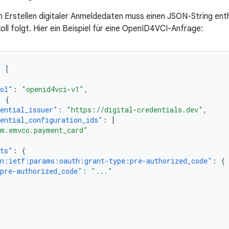
 Erstellen digitaler Anmeldedaten muss einen JSON-String ent
ll folgt. Hier ein Beispiel für eine OpenID4VCI-Anfrage:
:
[
col"
:
"openid4vci-v1"
,
:
{
ential_issuer"
:
"https://digital-credentials.dev"
,
ential_configuration_ids"
:
[
m.emvco.payment_card"
nts"
:
{
n:ietf:params:oauth:grant-type:pre-authorized_code"
:
{
pre-authorized_code"
:
"..."