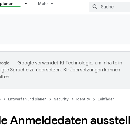
 planen
Mehr
Google verwendet KI-Technologie, um Inhalte in
ugte Sprache zu übersetzen. KI-Übersetzungen können
lten.
s
Entwerfen und planen
Security
Identity
Leitfäden
le Anmeldedaten ausstel