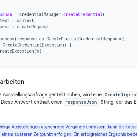
ponse
=
credentialManager
.
createCredential
(
text
=
context
,
uest
=
createRequest
uccess
(
response
as
CreateDigitalCredentialResponse
)
:
CreateCredentialException
)
{
reateException
(
e
)
arbeiten
 Ausstellungsanfrage gestellt haben, wird eine
CreateDigita
 Diese Antwort enthält einen
responseJson
-String, der das 
inige Ausstellungen asynchrone Vorgänge umfassen, kann die tatsäc
einem späteren Zeitpunkt erfolgen. Ein erfolgreiches Ergebnis bedeu