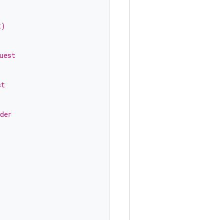
t)
uest
st
der