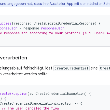
 und angegeben hat, dass Ihre Aussteller-App mit den nächsten Schri
uccess
(
response
:
CreateDigitalCredentialResponse
)
{
ponseJson
=
response
.
responseJson
e responseJson according to your protocol (e.g. OpenID4
verarbeiten
llungsablauf fehlschlägt, löst
createCredential
eine
Crea
p verarbeitet werden sollte:
reateException
(
e
:
CreateCredentialException
)
{
)
{
CreateCredentialCancellationException
-
>
{
// The user canceled the flow