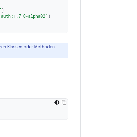
"
)
-auth:1.7.0-alpha02"
)
hren Klassen oder Methoden