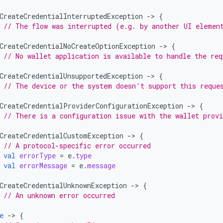
CreateCredentialInterruptedException
-
>
{
// The flow was interrupted (e.g. by another UI elemen
CreateCredentialNoCreateOptionException
-
>
{
// No wallet application is available to handle the req
CreateCredentialUnsupportedException
-
>
{
// The device or the system doesn't support this reque
CreateCredentialProviderConfigurationException
-
>
{
// There is a configuration issue with the wallet provi
CreateCredentialCustomException
-
>
{
// A protocol-specific error occurred
val
errorType
=
e
.
type
val
errorMessage
=
e
.
message
CreateCredentialUnknownException
-
>
{
// An unknown error occurred
e
-
>
{