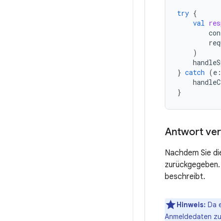
try
{
val
res
con
req
)
handleS
}
catch
(
e
handleC
}
Antwort ver
Nachdem Sie die
zurückgegeben.
beschreibt.
Hinweis:
Da e
Anmeldedaten zu 