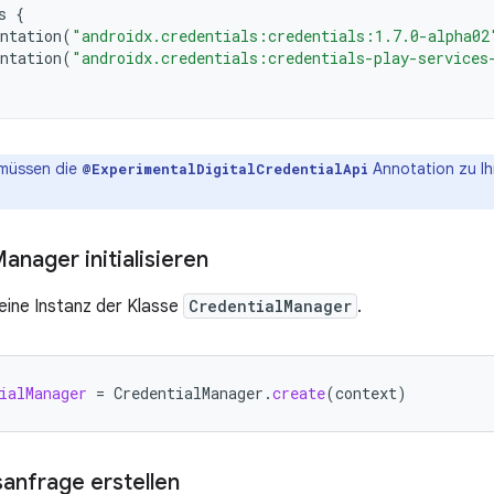
s
{
ntation
(
"androidx.credentials:credentials:1.7.0-alpha02
ntation
(
"androidx.credentials:credentials-play-services
müssen die
Annotation zu I
@ExperimentalDigitalCredentialApi
anager initialisieren
e eine Instanz der Klasse
CredentialManager
.
ialManager
=
CredentialManager
.
create
(
context
)
sanfrage erstellen