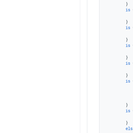
}
is
}
is
}
is
}
is
}
is
}
is
}
els