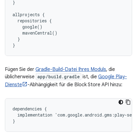
}

allprojects {

  repositories {

    google()

    mavenCentral()

  }

Fügen Sie der
Gradle-Build-Datei Ihres Moduls
, die
üblicherweise
app/build.gradle
ist, die
Google Play-
Dienste
-Abhängigkeit für die Block Store API hinzu:
dependencies
{
implementation
'
com
.
google
.
android
.
gms
:
play
-
serv
}