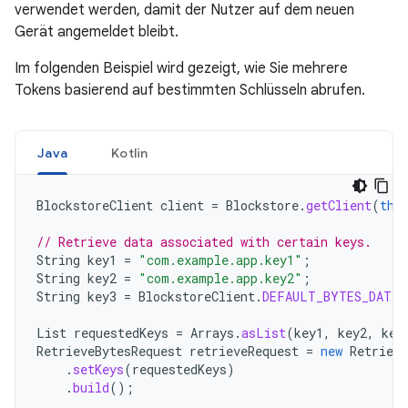
verwendet werden, damit der Nutzer auf dem neuen
Gerät angemeldet bleibt.
Im folgenden Beispiel wird gezeigt, wie Sie mehrere
Tokens basierend auf bestimmten Schlüsseln abrufen.
Java
Kotlin
BlockstoreClient
client
=
Blockstore
.
getClient
(
thi
// Retrieve data associated with certain keys.
String
key1
=
"com.example.app.key1"
;
String
key2
=
"com.example.app.key2"
;
String
key3
=
BlockstoreClient
.
DEFAULT_BYTES_DATA_
List
requestedKeys
=
Arrays
.
asList
(
key1
,
key2
,
key
RetrieveBytesRequest
retrieveRequest
=
new
Retrieve
.
setKeys
(
requestedKeys
)
.
build
();