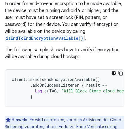
In order for end-to-end encryption to be made available,
the device must be running Android 9 or higher, and the
user must have set a screen lock (PIN, pattern, or
password) for their device. You can verify if encryption
will be available on the device by calling
isEndToEndEncryptionAvailable()
.
The following sample shows how to verify if encryption
will be available during cloud backup:
client
.
isEndToEndEncryptionAvailable
()
.
addOnSuccessListener 
{
 result 
->
Log
.
d
(
TAG
,
"Will Block Store cloud backu
}
Hinweis:
Es wird empfohlen, vor dem Aktivieren der Cloud-
Sicherung zu prüfen, ob die Ende-zu-Ende-Verschlüsselung