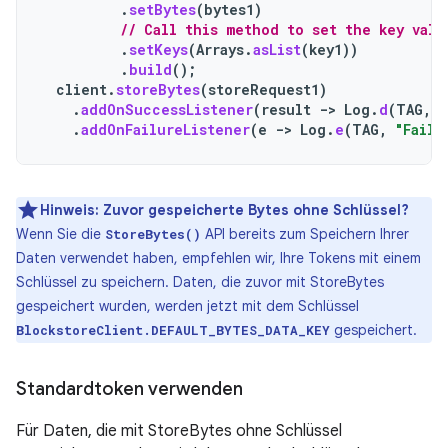
.
setBytes
(
bytes1
)
// Call this method to set the key valu
.
setKeys
(
Arrays
.
asList
(
key1
))
.
build
();
client
.
storeBytes
(
storeRequest1
)
.
addOnSuccessListener
(
result
->
Log
.
d
(
TAG
,
"
.
addOnFailureListener
(
e
->
Log
.
e
(
TAG
,
"Faile
Hinweis:
Zuvor gespeicherte Bytes ohne Schlüssel?
Wenn Sie die
API bereits zum Speichern Ihrer
StoreBytes()
Daten verwendet haben, empfehlen wir, Ihre Tokens mit einem
Schlüssel zu speichern. Daten, die zuvor mit StoreBytes
gespeichert wurden, werden jetzt mit dem Schlüssel
gespeichert.
BlockstoreClient.DEFAULT_BYTES_DATA_KEY
Standardtoken verwenden
Für Daten, die mit StoreBytes ohne Schlüssel