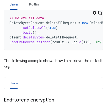
Java
Kotlin
// Delete all data.
DeleteBytesRequest
deleteAllRequest
=
new
DeleteByt
.
setDeleteAll
(
true
)
.
build
();
client
.
deleteBytes
(
deleteAllRequest
)
.
addOnSuccessListener
(
result
->
Log
.
d
(
TAG
,
"Any da
The following example shows how to retrieve the default
key.
Java
End-to-end encryption