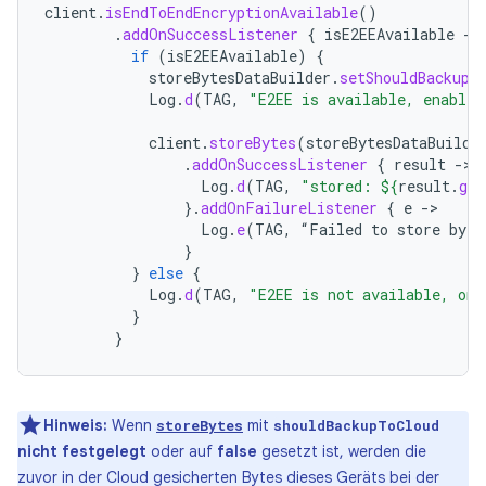
client
.
isEndToEndEncryptionAvailable
()
.
addOnSuccessListener
{
isE2EEAvailable
-
if
(
isE2EEAvailable
)
{
storeBytesDataBuilder
.
setShouldBackupT
Log
.
d
(
TAG
,
"E2EE is available, enable 
client
.
storeBytes
(
storeBytesDataBuilde
.
addOnSuccessListener
{
result
-
Log
.
d
(
TAG
,
"stored: 
${
result
.
get
}.
addOnFailureListener
{
e
-
Log
.
e
(
TAG
,
“
Failed
to
store
byte
}
}
else
{
Log
.
d
(
TAG
,
"E2EE is not available, onl
}
}
Hinweis:
Wenn
mit
storeBytes
shouldBackupToCloud
nicht festgelegt
oder auf
false
gesetzt ist, werden die
zuvor in der Cloud gesicherten Bytes dieses Geräts bei der