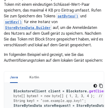
Token mit einem eindeutigen Schlüssel-Wert-Paar
speichern, das maximal 4 KB pro Eintrag umfasst. Rufen
Sie zum Speichern des Tokens
setBytes()
und
setKey()
für eine Instanz von
StoreBytesData.Builder
auf, um die Anmeldedaten
des Nutzers auf dem Quell gerät zu speichern. Nachdem
Sie das Token mit Block Store gespeichert haben, wird es
verschlüsselt und lokal auf dem Gerät gespeichert.
Im folgenden Beispiel wird gezeigt, wie Sie das
Authentifizierungstoken auf dem lokalen Gerät speichern:
Java
Kotlin
BlockstoreClient
client
=
Blockstore
.
getClient
byte
[]
bytes1
=
new
byte
[]
{
1
,
2
,
3
,
4
};
// S
String
key1
=
"com.example.app.key1"
;
StoreBytesData
storeRequest1
=
StoreBytesData
.