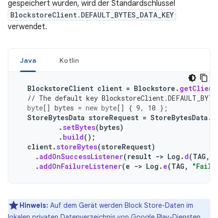
gespeichert wurden, wird der Standardschlüssel
BlockstoreClient.DEFAULT_BYTES_DATA_KEY
verwendet.
Java
Kotlin
BlockstoreClient
client
=
Blockstore
.
getClient
// The default key BlockstoreClient.DEFAULT_BYTE
byte
[]
bytes
=
new
byte
[]
{
9
,
10
};
StoreBytesData
storeRequest
=
StoreBytesData
.
B
.
setBytes
(
bytes
)
.
build
();
client
.
storeBytes
(
storeRequest
)
.
addOnSuccessListener
(
result
->
Log
.
d
(
TAG
,
"
.
addOnFailureListener
(
e
->
Log
.
e
(
TAG
,
"Faile
Hinweis:
Auf dem Gerät werden Block Store-Daten im
lokalen privaten Datenverzeichnis von Google Play-Diensten