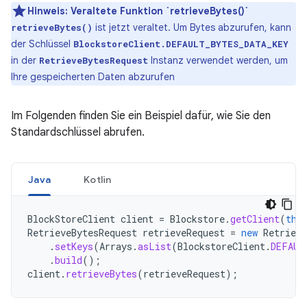
Hinweis:
Veraltete Funktion `retrieveBytes()`
ist jetzt veraltet. Um Bytes abzurufen, kann
retrieveBytes()
der Schlüssel
BlockstoreClient.DEFAULT_BYTES_DATA_KEY
in der
Instanz verwendet werden, um
RetrieveBytesRequest
Ihre gespeicherten Daten abzurufen
Im Folgenden finden Sie ein Beispiel dafür, wie Sie den
Standardschlüssel abrufen.
Java
Kotlin
BlockStoreClient
client
=
Blockstore
.
getClient
(
thi
RetrieveBytesRequest
retrieveRequest
=
new
Retrieve
.
setKeys
(
Arrays
.
asList
(
BlockstoreClient
.
DEFAUL
.
build
();
client
.
retrieveBytes
(
retrieveRequest
);