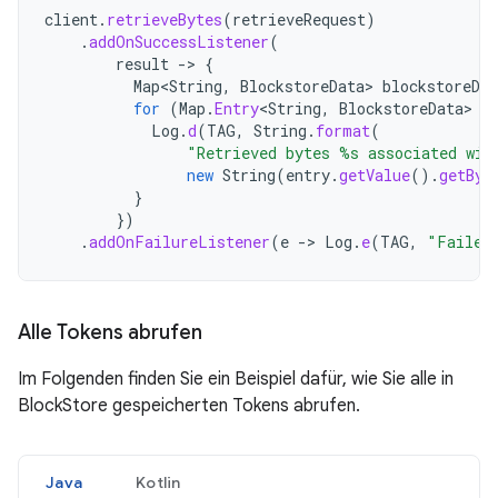
client
.
retrieveBytes
(
retrieveRequest
)
.
addOnSuccessListener
(
result
->
{
Map
<
String
,
BlockstoreData
>
blockstoreDat
for
(
Map
.
Entry
<
String
,
BlockstoreData
>
e
Log
.
d
(
TAG
,
String
.
format
(
"Retrieved bytes %s associated wit
new
String
(
entry
.
getValue
().
getByt
}
})
.
addOnFailureListener
(
e
->
Log
.
e
(
TAG
,
"Failed
Alle Tokens abrufen
Im Folgenden finden Sie ein Beispiel dafür, wie Sie alle in
BlockStore gespeicherten Tokens abrufen.
Java
Kotlin