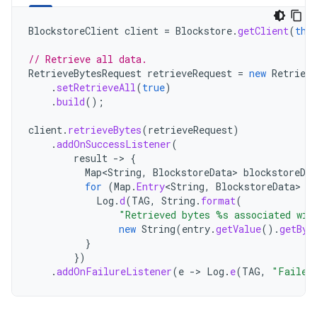
BlockstoreClient
client
=
Blockstore
.
getClient
(
thi
// Retrieve all data.
RetrieveBytesRequest
retrieveRequest
=
new
Retrieve
.
setRetrieveAll
(
true
)
.
build
();
client
.
retrieveBytes
(
retrieveRequest
)
.
addOnSuccessListener
(
result
->
{
Map
<
String
,
BlockstoreData
>
blockstoreDat
for
(
Map
.
Entry
<
String
,
BlockstoreData
>
e
Log
.
d
(
TAG
,
String
.
format
(
"Retrieved bytes %s associated wit
new
String
(
entry
.
getValue
().
getByt
}
})
.
addOnFailureListener
(
e
->
Log
.
e
(
TAG
,
"Failed