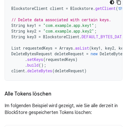
BlockstoreClient
client
=
Blockstore
.
getClient
(
thi
// Delete data associated with certain keys.
String
key1
=
"com.example.app.key1"
;
String
key2
=
"com.example.app.key2"
;
String
key3
=
BlockstoreClient
.
DEFAULT_BYTES_DATA_
List
requestedKeys
=
Arrays
.
asList
(
key1
,
key2
,
key
DeleteBytesRequest
deleteRequest
=
new
DeleteBytesR
.
setKeys
(
requestedKeys
)
.
build
();
client
.
deleteBytes
(
deleteRequest
)
Alle Tokens löschen
Im folgenden Beispiel wird gezeigt, wie Sie alle derzeit in
BlockStore gespeicherten Tokens löschen: