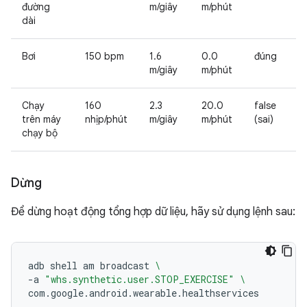
đường
m/giây
m/phút
dài
Bơi
150 bpm
1.6
0.0
đúng
m/giây
m/phút
Chạy
160
2.3
20.0
false
trên máy
nhịp/phút
m/giây
m/phút
(sai)
chạy bộ
Dừng
Để dừng hoạt động tổng hợp dữ liệu, hãy sử dụng lệnh sau:
adb
shell
am
broadcast
\
-a
"whs.synthetic.user.STOP_EXERCISE"
\