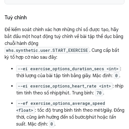
Tuỳ chỉnh
Để kiểm soát chính xác hơn những chỉ số được tạo, hãy
bắt đầu một hoạt động tuỳ chỉnh về bài tập thể dục bằng
chuỗi hành động
whs.synthetic.user.START_EXERCISE
. Cung cấp bất
kỳ tổ hợp cờ nào sau đây:
--ei exercise_options_duration_secs <int>
:
thời lượng của bài tập tính bằng giây. Mặc định:
0
.
--ei exercise_options_heart_rate <int>
: nhịp
tim tính theo số nhịp/phút. Trung bình:
70
.
--ef exercise_options_average_speed
<float>
: tốc độ trung bình tính theo mét/giây. Đồng
thời, cũng ảnh hưởng đến số bước/phút hoặc
tần
suất
. Mặc định:
0
.