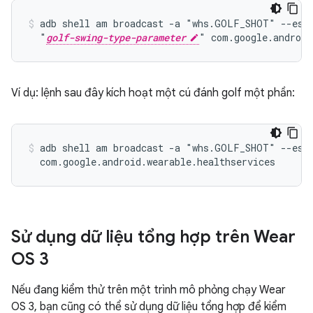
adb shell am broadcast -a "whs.GOLF_SHOT" --es g
  "
golf-swing-type-parameter
Ví dụ: lệnh sau đây kích hoạt một cú đánh golf một phần:
adb shell am broadcast -a "whs.GOLF_SHOT" --es g
Sử dụng dữ liệu tổng hợp trên Wear
OS 3
Nếu đang kiểm thử trên một trình mô phỏng chạy Wear
OS 3, bạn cũng có thể sử dụng dữ liệu tổng hợp để kiểm