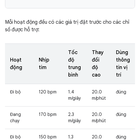
Mỗi hoạt động đều có các giá trị đặt trước cho các chỉ
số được hỗ trợ:
Tốc
Thay
Dùng
Hoạt
Nhịp
độ
đổi
thông
động
tim
trung
độ
tin vị
bình
cao
trí
Đi bộ
120 bpm
1.4
20.0
đúng
m/giây
m/phút
Đang
170 bpm
2.3
20.0
đúng
chạy
m/giây
m/phút
Đi bộ
150 bpm
1.3
20.0
đúng