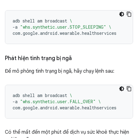
adb
shell
am
broadcast
\
-a
"whs.synthetic.user.STOP_SLEEPING"
\
Phát hiện tình trạng bị ngã
Để mô phỏng tình trạng bị ngã, hãy chạy lệnh sau:
adb
shell
am
broadcast
\
-a
"whs.synthetic.user.FALL_OVER"
\
Có thể mất đến một phút để dịch vụ sức khoẻ thực hiện