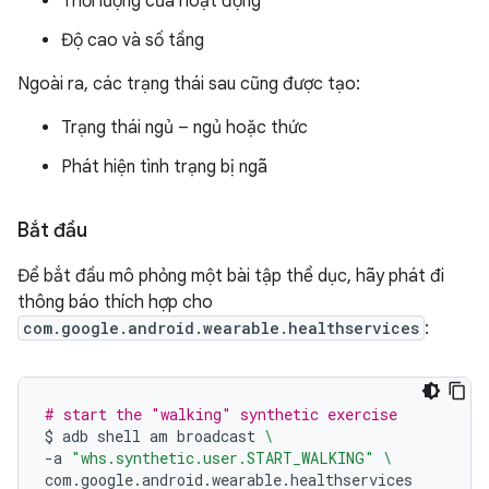
Thời lượng của hoạt động
Độ cao và số tầng
Ngoài ra, các trạng thái sau cũng được tạo:
Trạng thái ngủ – ngủ hoặc thức
Phát hiện tình trạng bị ngã
Bắt đầu
Để bắt đầu mô phỏng một bài tập thể dục, hãy phát đi
thông báo thích hợp cho
com.google.android.wearable.healthservices
:
# start the "walking" synthetic exercise
$
adb
shell
am
broadcast
\
-a
"whs.synthetic.user.START_WALKING"
\