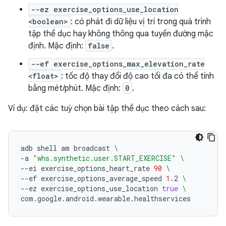
--ez exercise_options_use_location
<boolean>
: có phát đi dữ liệu vị trí trong quá trình
tập thể dục hay không thông qua tuyến đường mặc
định. Mặc định:
false
.
--ef exercise_options_max_elevation_rate
<float>
: tốc độ thay đổi độ cao tối đa có thể tính
bằng mét/phút. Mặc định:
0
.
Ví dụ: đặt các tuỳ chọn bài tập thể dục theo cách sau:
adb
shell
am
broadcast
\
-a
"whs.synthetic.user.START_EXERCISE"
\
--ei
exercise_options_heart_rate
90
\
--ef
exercise_options_average_speed
1
.2
\
--ez
exercise_options_use_location
true
\