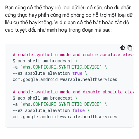
Bạn cũng có thể thay đổi loại dữ liệu có sẵn, cho dù phần
cứng thực hay phần cứng mô phỏng có hỗ trợ một loại dữ
liệu cụ thể hay không. Ví dụ: bạn có thể bật hoặc tắt độ
cao tuyệt đối, như minh hoạ trong đoạn mã sau:
# enable synthetic mode and enable absolute elevat
$
adb
shell
am
broadcast
\
-a
"whs.CONFIGURE_SYNTHETIC_DEVICE"
\
--ez
absolute_elevation
true
\
com.google.android.wearable.healthservices

# enable synthetic mode and disable absolute eleva
$
adb
shell
am
broadcast
\
-a
"whs.CONFIGURE_SYNTHETIC_DEVICE"
\
--ez
absolute_elevation
false
\