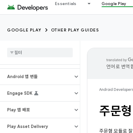
Essentials
Google Play
GOOGLE PLAY
OTHER PLAY GUIDES
언어로 번역합
Android 앱 번들
Android Developer
Engage SDK
주문형
Play 앱 배포
Play Asset Delivery
주문형 모듈로 잘