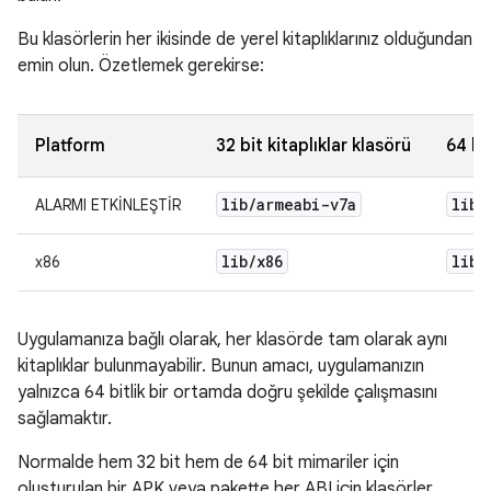
Bu klasörlerin her ikisinde de yerel kitaplıklarınız olduğundan
emin olun. Özetlemek gerekirse:
Platform
32 bit kitaplıklar klasörü
64 bi
lib
/
armeabi-v7a
lib
/
ALARMI ETKİNLEŞTİR
lib
/
x86
lib
/
x86
Uygulamanıza bağlı olarak, her klasörde tam olarak aynı
kitaplıklar bulunmayabilir. Bunun amacı, uygulamanızın
yalnızca 64 bitlik bir ortamda doğru şekilde çalışmasını
sağlamaktır.
Normalde hem 32 bit hem de 64 bit mimariler için
oluşturulan bir APK veya pakette her ABI için klasörler