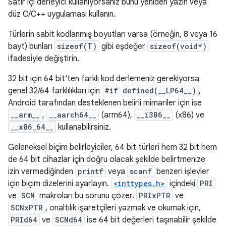
Satır içi derleyici kullanıyorsanız bunu yeniden yazın veya
düz C/C++ uygulaması kullanın.
Türlerin sabit kodlanmış boyutları varsa (örneğin, 8 veya 16
bayt) bunları
sizeof(T)
gibi eşdeğer
sizeof(void*)
ifadesiyle değiştirin.
32 bit için 64 bit'ten farklı kod derlemeniz gerekiyorsa
genel 32/64 farklılıkları için
#if defined(__LP64__)
,
Android tarafından desteklenen belirli mimariler için ise
__arm__
,
__aarch64__
(arm64),
__i386__
(x86) ve
__x86_64__
kullanabilirsiniz.
Geleneksel biçim belirleyiciler, 64 bit türleri hem 32 bit hem
de 64 bit cihazlar için doğru olacak şekilde belirtmenize
izin vermediğinden
printf
veya
scanf
benzeri işlevler
için biçim dizelerini ayarlayın.
<inttypes.h>
içindeki
PRI
ve
SCN
makroları bu sorunu çözer.
PRIxPTR
ve
SCNxPTR
, onaltılık işaretçileri yazmak ve okumak için,
PRId64
ve
SCNd64
ise 64 bit değerleri taşınabilir şekilde