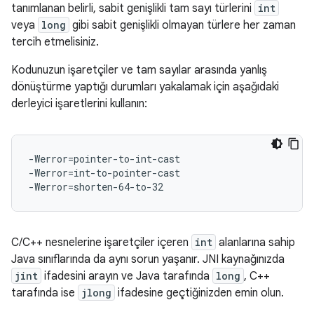
tanımlanan belirli, sabit genişlikli tam sayı türlerini
int
veya
long
gibi sabit genişlikli olmayan türlere her zaman
tercih etmelisiniz.
Kodunuzun işaretçiler ve tam sayılar arasında yanlış
dönüştürme yaptığı durumları yakalamak için aşağıdaki
derleyici işaretlerini kullanın:
-Werror=pointer-to-int-cast

-Werror=int-to-pointer-cast

C/C++ nesnelerine işaretçiler içeren
int
alanlarına sahip
Java sınıflarında da aynı sorun yaşanır. JNI kaynağınızda
jint
ifadesini arayın ve Java tarafında
long
, C++
tarafında ise
jlong
ifadesine geçtiğinizden emin olun.