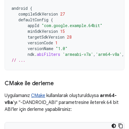
android
{
compileSdkVersion
27
defaultConfig
{
appId
"com.google.example.64bit"
minSdkVersion
15
targetSdkVersion
28
versionCode
1
versionName
"1.0"
ndk
.
abiFilters
'armeabi-v7a'
,
'arm64-v8a'
,
'x
// ...
CMake ile derleme
Uygulamanız
CMake
kullanılarak oluşturulduysa
arm64-
v8a
'yı "-DANDROID_ABI" parametresine ileterek 64 bit
ABI'ler için derleme yapabilirsiniz: