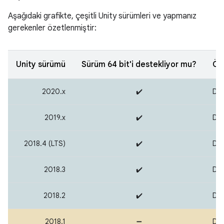
Aşağıdaki grafikte, çeşitli Unity sürümleri ve yapmanız
gerekenler özetlenmiştir:
Unity sürümü
Sürüm 64 bit'i destekliyor mu?
Öne
2020.x
✔️
Der
2019.x
✔️
Der
2018.4 (LTS)
✔️
Der
2018.3
✔️
Der
2018.2
✔️
Der
2018.1
➖
Den