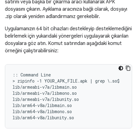
satırını veya başka bir çıkarma aracı kullanarak APK
dosyasını çıkarın. Ayıklama aracınıza bağlı olarak, dosyayı
.zip olarak yeniden adlandırmanız gerekebilir.
Uygulamanızın 64 bit cihazları destekleyip desteklemediğini
belirlemek için yukarıdaki yönergeleri uygulayarak çıkarılan
dosyalara göz atın. Komut satırından aşağıdaki komut
örneğini çalıştırabilirsiniz:
:: Command Line

> zipinfo -1 YOUR_APK_FILE.apk | grep \.so$

lib/armeabi-v7a/libmain.so

lib/armeabi-v7a/libmono.so

lib/armeabi-v7a/libunity.so

lib/arm64-v8a/libmain.so

lib/arm64-v8a/libmono.so
