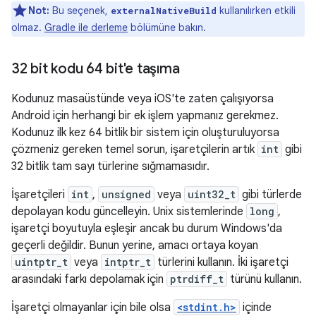
Not:
Bu seçenek,
kullanılırken etkili
externalNativeBuild
olmaz.
Gradle ile derleme
bölümüne bakın.
32 bit kodu 64 bit'e taşıma
Kodunuz masaüstünde veya iOS'te zaten çalışıyorsa
Android için herhangi bir ek işlem yapmanız gerekmez.
Kodunuz ilk kez 64 bitlik bir sistem için oluşturuluyorsa
çözmeniz gereken temel sorun, işaretçilerin artık
int
gibi
32 bitlik tam sayı türlerine sığmamasıdır.
İşaretçileri
int
,
unsigned
veya
uint32_t
gibi türlerde
depolayan kodu güncelleyin. Unix sistemlerinde
long
,
işaretçi boyutuyla eşleşir ancak bu durum Windows'da
geçerli değildir. Bunun yerine, amacı ortaya koyan
uintptr_t
veya
intptr_t
türlerini kullanın. İki işaretçi
arasındaki farkı depolamak için
ptrdiff_t
türünü kullanın.
İşaretçi olmayanlar için bile olsa
<stdint.h>
içinde