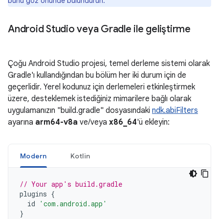
bunu göz önünde bulundurun.
Android Studio veya Gradle ile geliştirme
Çoğu Android Studio projesi, temel derleme sistemi olarak
Gradle'ı kullandığından bu bölüm her iki durum için de
geçerlidir. Yerel kodunuz için derlemeleri etkinleştirmek
üzere, desteklemek istediğiniz mimarilere bağlı olarak
uygulamanızın "build.gradle" dosyasındaki
ndk.abiFilters
ayarına
arm64-v8a
ve/veya
x86_64
'ü ekleyin:
Modern
Kotlin
// Your app's build.gradle
plugins
{
id
'com.android.app'
}