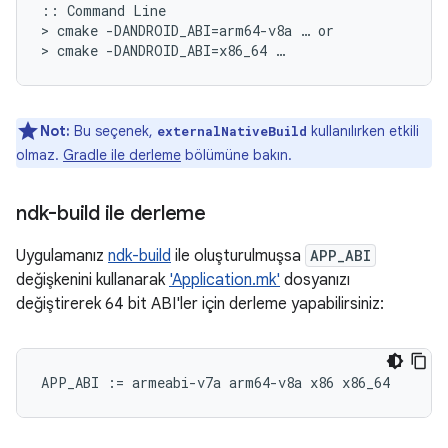
:: Command Line

> cmake -DANDROID_ABI=arm64-v8a … or

Not:
Bu seçenek,
kullanılırken etkili
externalNativeBuild
olmaz.
Gradle ile derleme
bölümüne bakın.
ndk-build ile derleme
Uygulamanız
ndk-build
ile oluşturulmuşsa
APP_ABI
değişkenini kullanarak
'Application.mk'
dosyanızı
değiştirerek 64 bit ABI'ler için derleme yapabilirsiniz: