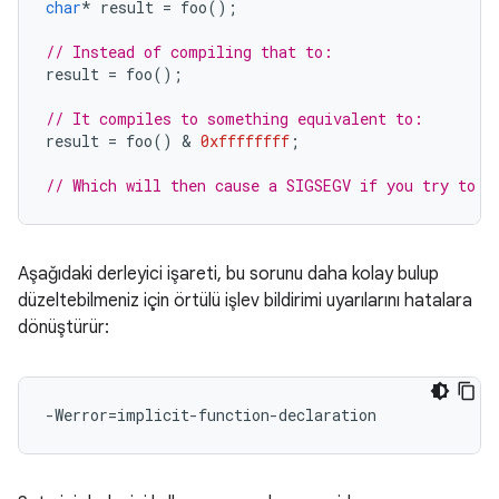
char
*
result
=
foo
();
// Instead of compiling that to:
result
=
foo
();
// It compiles to something equivalent to:
result
=
foo
()
 & 
0xffffffff
;
// Which will then cause a SIGSEGV if you try to d
Aşağıdaki derleyici işareti, bu sorunu daha kolay bulup
düzeltebilmeniz için örtülü işlev bildirimi uyarılarını hatalara
dönüştürür: