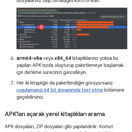
dosyalarınız olup olmadığını kontrol edin.
arm64-v8a
veya
x86_64
kitaplıklarınız yoksa bu
yapıları APK'nızda oluşturup paketlemeye başlamak
için derleme sürecinizi güncelleyin.
Her iki kitaplığın da paketlendiğini görüyorsanız
uygulamanızı 64 bit donanımda test etme
bölümüne
geçebilirsiniz.
APK'ları açarak yerel kitaplıkları arama
APK dosyaları, ZIP dosyaları gibi yapılandırılır. Komut