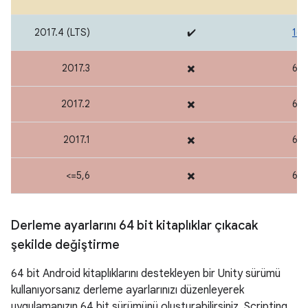
2017.4 (LTS)
✔️
16.
2017.3
✖️
64 
2017.2
✖️
64 
2017.1
✖️
64 
<=5,6
✖️
64 
Derleme ayarlarını 64 bit kitaplıklar çıkacak
şekilde değiştirme
64 bit Android kitaplıklarını destekleyen bir Unity sürümü
kullanıyorsanız derleme ayarlarınızı düzenleyerek
uygulamanızın 64 bit sürümünü oluşturabilirsiniz. Scripting