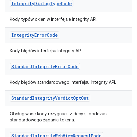
Integrity
Dialog
Type
Code
Kody typów okien w interfejsie Integrity API.
Integrity
Error
Code
Kody błędów interfejsu Integrity API.
Standard
Integrity
Error
Code
Kody błędów standardowego interfejsu Integrity API.
Standard
Integrity
Verdict
Opt
Out
Obsługiwane kody rezygnacji z decyzji podczas
standardowego żądania tokena.
Standard
Integrity
Web
View
Request
Mode