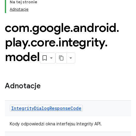
Na tej stronie
Adnotacje
com
.
google
.
android
.
play
.
core
.
integrity
.
model
,
Adnotacje
y.model
Integrity
Dialog
Response
Code
Kody odpowiedzi okna interfejsu Integrity API.