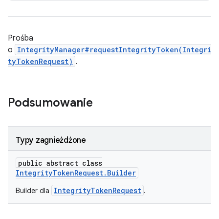
Prośba
o
IntegrityManager#requestIntegrityToken(Integri
tyTokenRequest)
.
Podsumowanie
Typy zagnieżdżone
public abstract class
IntegrityTokenRequest.Builder
IntegrityTokenRequest
Builder dla
.