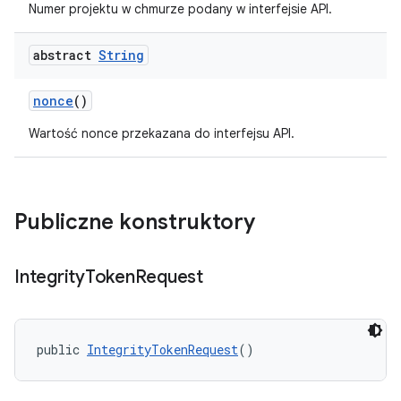
Numer projektu w chmurze podany w interfejsie API.
abstract
String
nonce
()
Wartość nonce przekazana do interfejsu API.
y.model
Publiczne konstruktory
Integrity
Token
Request
public 
IntegrityTokenRequest
()