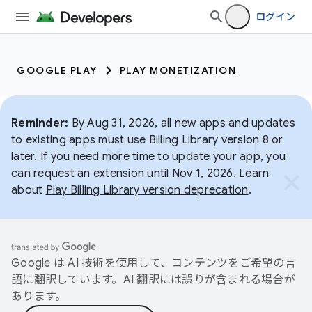
ログイン
GOOGLE PLAY
PLAY MONETIZATION
Reminder:
By Aug 31, 2026, all new apps and updates
to existing apps must use Billing Library version 8 or
later. If you need more time to update your app, you
can request an extension until Nov 1, 2026. Learn
about
Play Billing Library version deprecation
.
Google は AI 技術を使用して、コンテンツをご希望の言
語に翻訳しています。AI 翻訳には誤りが含まれる場合が
あります。