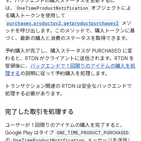
す。バックエンドの購入ステータスを更新するに
は、
OneTimeProductNotification
オブジェクトによ
る購入トークンを使用して
purchases.productsv2.getproductpurchasev2
メソ
ッドを呼び出します。このメソッドで、購入トークンに基
づく、最新の購入と消費のステータスを取得できます。
予約購入が完了し、購入ステータスが PURCHASED に変
わると、RTDN がクライアントに送信されます。RTDN を
受領後に、
バックエンドで 1 回限りのアイテムの購入を処
理する
の説明に従って予約購入を処理します。
トランザクション関連の RTDN は安全なバックエンドで
処理する必要があります。
完了した取引を処理する
ユーザーが 1 回限りのアイテムの購入を完了すると、
Google Play はタイプ
ONE_TIME_PRODUCT_PURCHASED
の
OneTimeProductNotification
メッセージを送信し