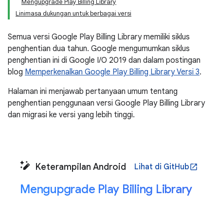
Mengupgrade Play Billing Library
Linimasa dukungan untuk berbagai versi
Semua versi Google Play Billing Library memiliki siklus
penghentian dua tahun. Google mengumumkan siklus
penghentian ini di Google I/O 2019 dan dalam postingan
blog
Memperkenalkan Google Play Billing Library Versi 3
.
Halaman ini menjawab pertanyaan umum tentang
penghentian penggunaan versi Google Play Billing Library
dan migrasi ke versi yang lebih tinggi.
Keterampilan Android
Lihat di GitHub
open_in_new
Mengupgrade Play Billing Library