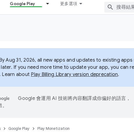
Google Play
更多選項
y Aug 31, 2026, all new apps and updates to existing apps m
 later. If you need more time to update your app, you can r
. Learn about
Play Billing Library version deprecation
.
Google 會運用 AI 技術將內容翻譯成你偏好的語言，
錯。
s
Google Play
Play Monetization