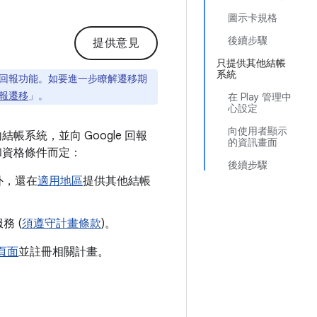
圖示卡規格
後續步驟
提供意見
只提供其他結帳
系統
回報功能。如要進一步瞭解遷移期
報遷移
」。
在 Play 管理中
心設定
向使用者顯示
系統，並向 Google 回報
的資訊畫面
和資格條件而定：
後續步驟
統外，還在
適用地區
提供其他結帳
務 (
須遵守計畫條款
)。
頁面
並註冊相關計畫。