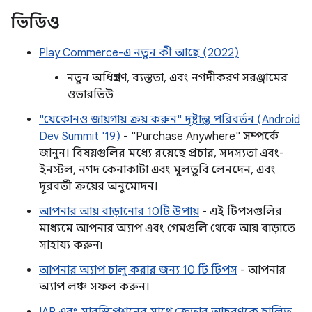
ভিডিও
Play Commerce-এ নতুন কী আছে (2022)
নতুন অধিগ্রহণ, ব্যস্ততা, এবং নগদীকরণ সরঞ্জামের
ওভারভিউ
"যেকোনও জায়গায় ক্রয় করুন" দৃষ্টান্ত পরিবর্তন (Android
Dev Summit '19)
- "Purchase Anywhere" সম্পর্কে
জানুন। বিষয়গুলির মধ্যে রয়েছে প্রচার, সদস্যতা এবং-
ইনস্টল, নগদ কেনাকাটা এবং মুলতুবি লেনদেন, এবং
দূরবর্তী ক্রয়ের অনুমোদন।
আপনার আয় বাড়ানোর 10টি উপায়
- এই টিপসগুলির
মাধ্যমে আপনার অ্যাপ এবং গেমগুলি থেকে আয় বাড়াতে
সাহায্য করুন৷
আপনার অ্যাপ চালু করার জন্য 10 টি টিপস
- আপনার
অ্যাপ লঞ্চ সফল করুন।