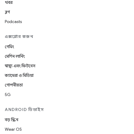
খবর
ব্লগ
Podcasts
এক্সপ্লোর করুন
গেমিং
মেশিন লার্নিং
স্বাস্থ্য এবং ফিটনেস
ক্যামেরা ও মিডিয়া
গোপনীয়তা
5G
ANDROID ডিভাইস
বড় স্ক্রিন
Wear OS