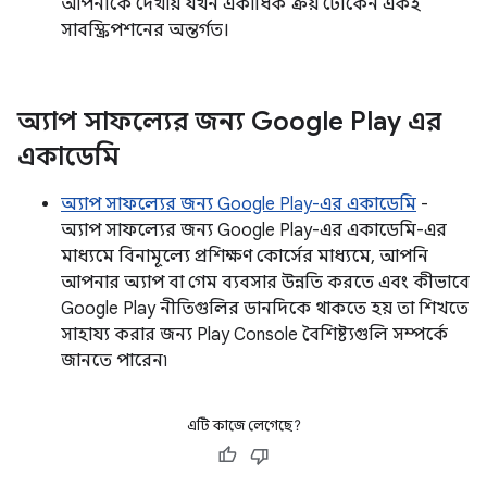
আপনাকে দেখায় যখন একাধিক ক্রয় টোকেন একই
সাবস্ক্রিপশনের অন্তর্গত।
অ্যাপ সাফল্যের জন্য Google Play এর
একাডেমি
অ্যাপ সাফল্যের জন্য Google Play-এর একাডেমি
-
অ্যাপ সাফল্যের জন্য Google Play-এর একাডেমি-এর
মাধ্যমে বিনামূল্যে প্রশিক্ষণ কোর্সের মাধ্যমে, আপনি
আপনার অ্যাপ বা গেম ব্যবসার উন্নতি করতে এবং কীভাবে
Google Play নীতিগুলির ডানদিকে থাকতে হয় তা শিখতে
সাহায্য করার জন্য Play Console বৈশিষ্ট্যগুলি সম্পর্কে
জানতে পারেন৷
এটি কাজে লেগেছে?