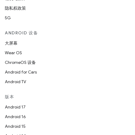
隐私权政策
5G
ANDROID 设备
大屏幕
Wear OS
ChromeOS 设备
Android for Cars
Android TV
版本
Android 17
Android 16
Android 15