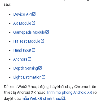
sau:
Device API
AR Module
Gamepads Module
Hit Test Module
Hand Input
Anchors
Depth Sensing
Light Estimation
Để xem WebXR hoạt động, hãy khởi chạy Chrome trên
thiết bị Android XR hoặc
Trình mô phỏng Android XR
rồi
duyệt các
mẫu WebXR chính thức
.