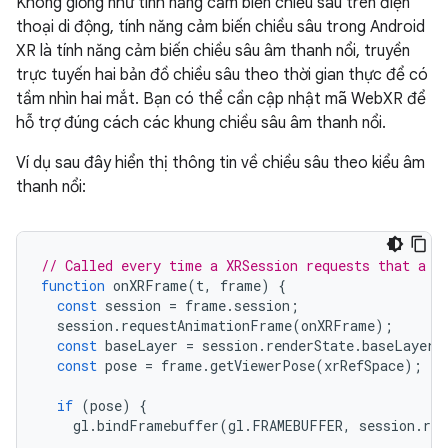
Không giống như tính năng cảm biến chiều sâu trên điện
thoại di động, tính năng cảm biến chiều sâu trong Android
XR là tính năng cảm biến chiều sâu âm thanh nổi, truyền
trực tuyến hai bản đồ chiều sâu theo thời gian thực để có
tầm nhìn hai mắt. Bạn có thể cần cập nhật mã WebXR để
hỗ trợ đúng cách các khung chiều sâu âm thanh nổi.
Ví dụ sau đây hiển thị thông tin về chiều sâu theo kiểu âm
thanh nổi:
// Called every time a XRSession requests that a n
function
onXRFrame
(
t
,
frame
)
{
const
session
=
frame
.
session
;
session
.
requestAnimationFrame
(
onXRFrame
);
const
baseLayer
=
session
.
renderState
.
baseLayer
;
const
pose
=
frame
.
getViewerPose
(
xrRefSpace
);
if
(
pose
)
{
gl
.
bindFramebuffer
(
gl
.
FRAMEBUFFER
,
session
.
ren