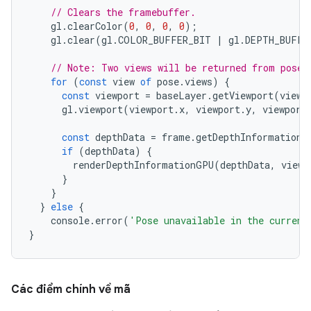
// Clears the framebuffer.
gl
.
clearColor
(
0
,
0
,
0
,
0
);
gl
.
clear
(
gl
.
COLOR_BUFFER_BIT
|
gl
.
DEPTH_BUFFE
// Note: Two views will be returned from pose.
for
(
const
view
of
pose
.
views
)
{
const
viewport
=
baseLayer
.
getViewport
(
view
)
gl
.
viewport
(
viewport
.
x
,
viewport
.
y
,
viewport
const
depthData
=
frame
.
getDepthInformation
(
if
(
depthData
)
{
renderDepthInformationGPU
(
depthData
,
view
,
}
}
}
else
{
console
.
error
(
'Pose unavailable in the current
}
Các điểm chính về mã