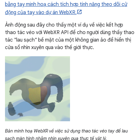
bằng tay minh hoạ cách tích hợp tính năng theo dõi cử
động của tay vào dự án WebXR.
Ảnh động sau đây cho thấy một ví dụ về việc kết hợp
thao tác véo với WebXR API để cho người dùng thấy thao
tác "lau sạch" bề mặt của một không gian ảo để hiển thị
cửa sổ nhìn xuyên qua vào thế giới thực.
Bản minh hoạ WebXR về việc sử dụng thao tác véo tay để lau
sạch màn hình nhằm nhìn xuyên qua thực tế vật lý.