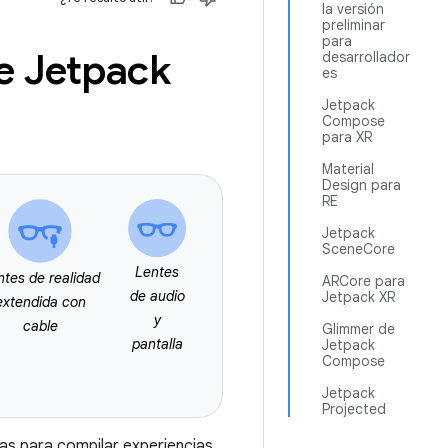
la versión
preliminar
para
e Jetpack
desarrollador
es
Jetpack
Compose
para XR
Material
Design para
RE
Jetpack
SceneCore
Lentes
ntes de realidad
ARCore para
de audio
Jetpack XR
extendida con
y
cable
Glimmer de
pantalla
Jetpack
Compose
Jetpack
Projected
tas para compilar experiencias