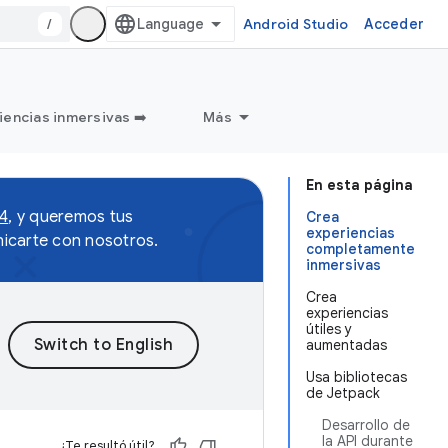
/
Android Studio
Acceder
iencias inmersivas ➡️
Más
En esta página
 4
, y queremos tus
Crea
experiencias
icarte con nosotros.
completamente
inmersivas
Crea
experiencias
útiles y
aumentadas
Usa bibliotecas
de Jetpack
Desarrollo de
la API durante
¿Te resultó útil?