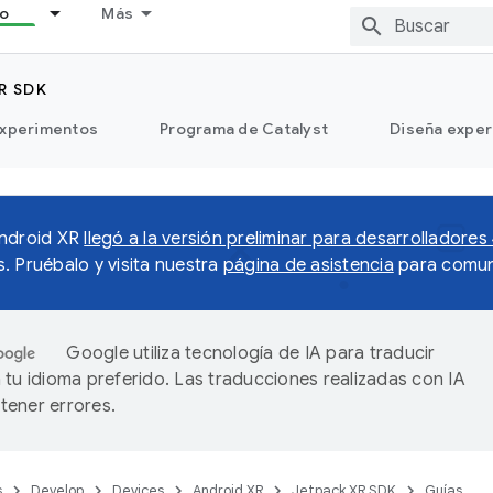
lo
Más
R SDK
xperimentos
Programa de Catalyst
Diseña exper
Android XR
llegó a la versión preliminar para desarrolladores
. Pruébalo y visita nuestra
página de asistencia
para comun
Google utiliza tecnología de IA para traducir
 tu idioma preferido. Las traducciones realizadas con IA
ener errores.
s
Develop
Devices
Android XR
Jetpack XR SDK
Guías