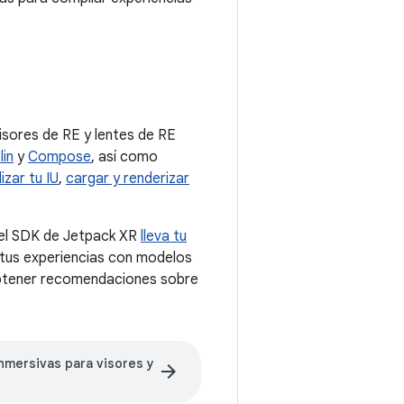
isores de RE y lentes de RE
lin
y
Compose
, así como
izar tu IU
,
cargar y renderizar
, el SDK de Jetpack XR
lleva tu
 tus experiencias con modelos
tener recomendaciones sobre
nmersivas para visores y
arrow_forward