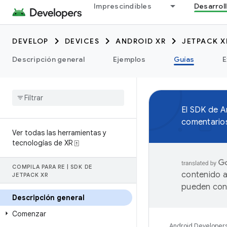
Imprescindibles
Desarrol
DEVELOP
DEVICES
ANDROID XR
JETPACK X
Descripción general
Ejemplos
Guías
E
El SDK de 
comentarios
Ver todas las herramientas y
tecnologías de XR ⍐
COMPILA PARA RE
|
SDK DE
contenido a
JETPACK XR
pueden cont
Descripción general
Comenzar
Android Developer