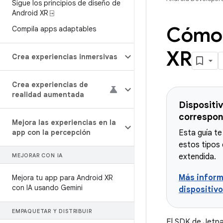
Sigue los principios de diseño de
Android XR ⍈
Cómo 
Compila apps adaptables
XR
Crea experiencias inmersivas
Crea experiencias de
realidad aumentada
Dispositi
correspon
Mejora las experiencias en la
app con la percepción
Esta guía te
estos tipos 
MEJORAR CON IA
extendida.
Más inform
Mejora tu app para Android XR
con IA usando Gemini
dispositiv
EMPAQUETAR Y DISTRIBUIR
El SDK de Jetpa