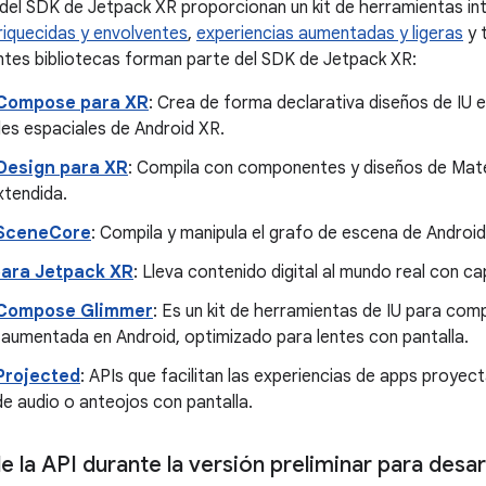
 del SDK de Jetpack XR proporcionan un kit de herramientas in
riquecidas y envolventes
,
experiencias aumentadas y ligeras
y 
ientes bibliotecas forman parte del SDK de Jetpack XR:
Compose para XR
: Crea de forma declarativa diseños de IU 
es espaciales de Android XR.
 Design para XR
: Compila con componentes y diseños de Mater
xtendida.
 SceneCore
: Compila y manipula el grafo de escena de Androi
ara Jetpack XR
: Lleva contenido digital al mundo real con 
 Compose Glimmer
: Es un kit de herramientas de IU para comp
 aumentada en Android, optimizado para lentes con pantalla.
Projected
: APIs que facilitan las experiencias de apps proye
e audio o anteojos con pantalla.
e la API durante la versión preliminar para desa