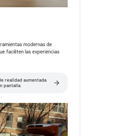
herramientas modernas de
e faciliten las experiencias
de realidad aumentada
arrow_forward
n pantalla.