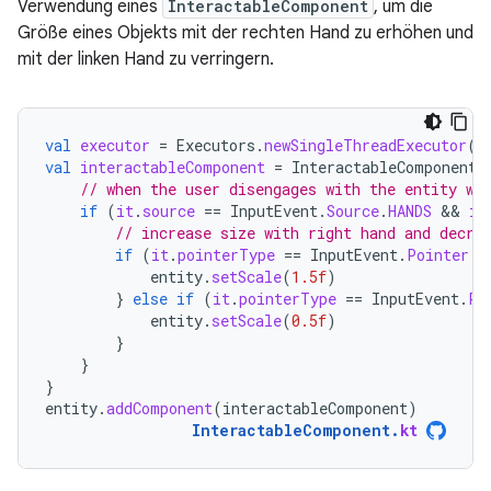
Verwendung eines
InteractableComponent
, um die
Größe eines Objekts mit der rechten Hand zu erhöhen und
mit der linken Hand zu verringern.
val
executor
=
Executors
.
newSingleThreadExecutor
()
val
interactableComponent
=
InteractableComponent
.
// when the user disengages with the entity wi
if
(
it
.
source
==
InputEvent
.
Source
.
HANDS
 && 
it
// increase size with right hand and decre
if
(
it
.
pointerType
==
InputEvent
.
Pointer
.
R
entity
.
setScale
(
1.5f
)
}
else
if
(
it
.
pointerType
==
InputEvent
.
Po
entity
.
setScale
(
0.5f
)
}
}
}
entity
.
addComponent
(
interactableComponent
)
InteractableComponent
.
kt