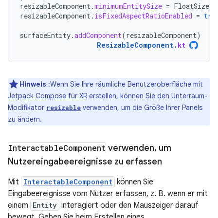
resizableComponent
.
minimumEntitySize
=
FloatSize3d
resizableComponent
.
isFixedAspectRatioEnabled
=
tru
surfaceEntity
.
addComponent
(
resizableComponent
)
ResizableComponent
.
kt
Hinweis
:Wenn Sie Ihre räumliche Benutzeroberfläche mit
Jetpack Compose für XR
erstellen, können Sie den Unterraum-
Modifikator
verwenden, um die Größe Ihrer Panels
resizable
zu ändern.
Interactable
Component
verwenden
,
um
Nutzereingabeereignisse zu erfassen
Mit
InteractableComponent
können Sie
Eingabeereignisse vom Nutzer erfassen, z. B. wenn er mit
einem
Entity
interagiert oder den Mauszeiger darauf
bewegt. Geben Sie beim Erstellen eines