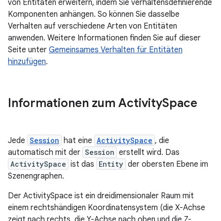
von Entitäten erweitern, indem Sie verhaltensdefinierende
Komponenten anhängen. So können Sie dasselbe
Verhalten auf verschiedene Arten von Entitäten
anwenden. Weitere Informationen finden Sie auf dieser
Seite unter
Gemeinsames Verhalten für Entitäten
hinzufügen
.
Informationen zum Activity
Space
Jede
Session
hat eine
ActivitySpace
, die
automatisch mit der
Session
erstellt wird. Das
ActivitySpace
ist das
Entity
der obersten Ebene im
Szenengraphen.
Der ActivitySpace ist ein dreidimensionaler Raum mit
einem rechtshändigen Koordinatensystem (die X-Achse
zeigt nach rechts, die Y-Achse nach oben und die Z-