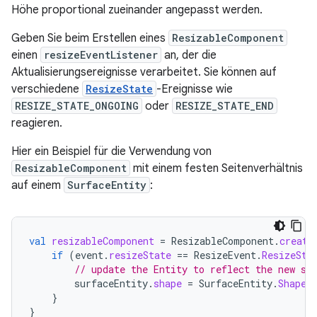
Höhe proportional zueinander angepasst werden.
Geben Sie beim Erstellen eines
ResizableComponent
einen
resizeEventListener
an, der die
Aktualisierungsereignisse verarbeitet. Sie können auf
verschiedene
ResizeState
-Ereignisse wie
RESIZE_STATE_ONGOING
oder
RESIZE_STATE_END
reagieren.
Hier ein Beispiel für die Verwendung von
ResizableComponent
mit einem festen Seitenverhältnis
auf einem
SurfaceEntity
:
val
resizableComponent
=
ResizableComponent
.
create
if
(
event
.
resizeState
==
ResizeEvent
.
ResizeSta
// update the Entity to reflect the new si
surfaceEntity
.
shape
=
SurfaceEntity
.
Shape
.
}
}