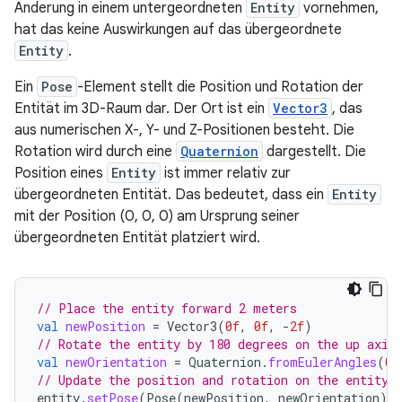
Änderung in einem untergeordneten
Entity
vornehmen,
hat das keine Auswirkungen auf das übergeordnete
Entity
.
Ein
Pose
-Element stellt die Position und Rotation der
Entität im 3D-Raum dar. Der Ort ist ein
Vector3
, das
aus numerischen X-, Y- und Z-Positionen besteht. Die
Rotation wird durch eine
Quaternion
dargestellt. Die
Position eines
Entity
ist immer relativ zur
übergeordneten Entität. Das bedeutet, dass ein
Entity
mit der Position (0, 0, 0) am Ursprung seiner
übergeordneten Entität platziert wird.
// Place the entity forward 2 meters
val
newPosition
=
Vector3
(
0f
,
0f
,
-
2f
)
// Rotate the entity by 180 degrees on the up axis
val
newOrientation
=
Quaternion
.
fromEulerAngles
(
0f
// Update the position and rotation on the entity
entity
.
setPose
(
Pose
(
newPosition
,
newOrientation
))