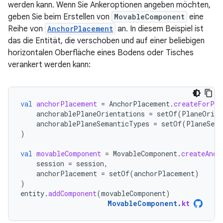
werden kann. Wenn Sie Ankeroptionen angeben möchten,
geben Sie beim Erstellen von
MovableComponent
eine
Reihe von
AnchorPlacement
an. In diesem Beispiel ist
das die Entität, die verschoben und auf einer beliebigen
horizontalen Oberfläche eines Bodens oder Tisches
verankert werden kann:
val
anchorPlacement
=
AnchorPlacement
.
createForPla
anchorablePlaneOrientations
=
setOf
(
PlaneOrien
anchorablePlaneSemanticTypes
=
setOf
(
PlaneSema
)
val
movableComponent
=
MovableComponent
.
createAnch
session
=
session
,
anchorPlacement
=
setOf
(
anchorPlacement
)
)
entity
.
addComponent
(
movableComponent
)
MovableComponent
.
kt