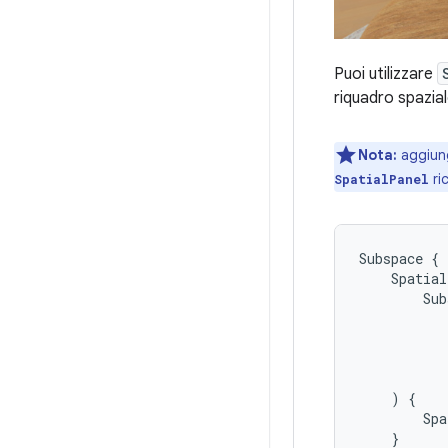
Puoi utilizzare
riquadro spazia
Nota:
aggiun
ri
SpatialPanel
Subspace
{
Spatial
Sub
)
{
Spa
}