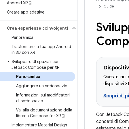
Android XR ⍈
Guide
Creare app adattive
Svilup
Crea esperienze coinvolgenti
Compo
Panoramica
Trasformare la tua app Android
in 3D con XR
Sviluppare UI spaziali con
Dispositiv
Jetpack Compose per XR
Panoramica
Queste indic
dispositivi X
Aggiungere un sottospazio
Informazioni sui modificatori
Scopri di p
di sottospazio
Vai alla documentazione della
Con Jetpack Comp
libreria Compose for XR ⍈
concetti di Com
Implementare Material Design
esistente nello