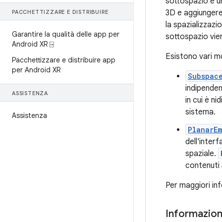
sottospazio è un
3D e aggiungere
PACCHETTIZZARE E DISTRIBUIRE
la spazializzazi
Garantire la qualità delle app per
sottospazio vie
Android XR ⍈
Esistono vari m
Pacchettizzare e distribuire app
per Android XR
Subspac
indipenden
ASSISTENZA
in cui è ni
sistema.
Assistenza
PlanarE
dell'inter
spaziale.
contenuti 
Per maggiori in
Informazioni