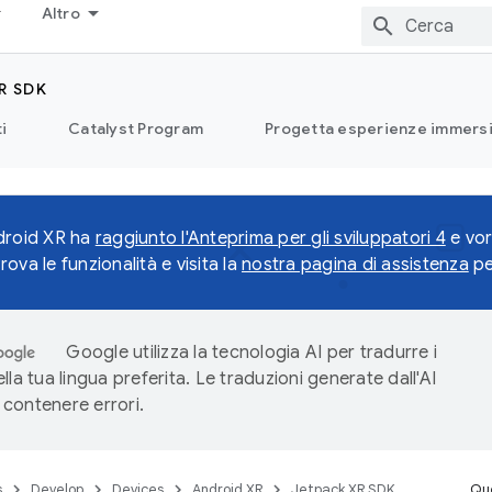
Altro
R SDK
i
Catalyst Program
Progetta esperienze immersi
droid XR ha
raggiunto l'Anteprima per gli sviluppatori 4
e vor
ova le funzionalità e visita la
nostra pagina di assistenza
pe
Google utilizza la tecnologia AI per tradurre i
lla tua lingua preferita. Le traduzioni generate dall'AI
contenere errori.
s
Develop
Devices
Android XR
Jetpack XR SDK
Que