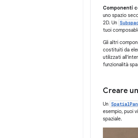
Componenti co
uno spazio seco
2D. Un
Subspa
tuoi composable
Gli altri compon
costituiti da e
utilizzati all'in
funzionalità spa
Creare un
Un
SpatialPan
esempio, puoi vi
spaziale.