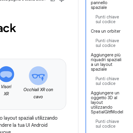
pannello
spaziale
Punti chiave
sul codice
ack
Crea un orbiter
Punti chiave
sul codice
Aggiungere più
riquadri spaziali
a un layout
spaziale
Punti chiave
sul codice
Visori
Occhiali XR con
Aggiungere un
XR
cavo
oggetto 3D al
layout
utilizzando
SpatialGltfModel
 layout spaziali utilizzando
Punti chiave
dere la tua UI Android
sul codice
nuove.