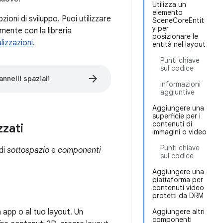
Utilizza un
elemento
ioni di sviluppo. Puoi utilizzare
SceneCoreEntit
y per
mente con la libreria
posizionare le
alizzazioni
.
entità nel layout
Punti chiave
sul codice
arrow_forward
nnelli spaziali
Informazioni
aggiuntive
Aggiungere una
superficie per i
contenuti di
zzati
immagini o video
Punti chiave
di
sottospazio
e
componenti
sul codice
Aggiungere una
piattaforma per
contenuti video
protetti da DRM
 app o al tuo layout. Un
Aggiungere altri
componenti