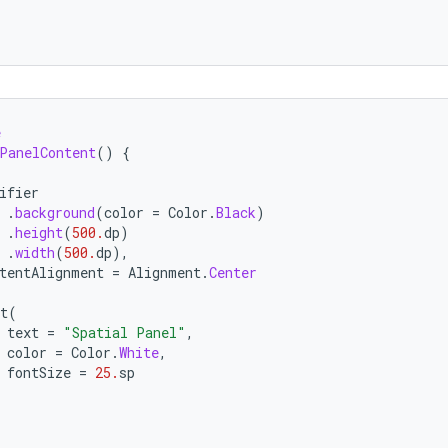
e
PanelContent
()
{
ifier
.
background
(
color
=
Color
.
Black
)
.
height
(
500.
dp
)
.
width
(
500.
dp
),
tentAlignment
=
Alignment
.
Center
t
(
text
=
"Spatial Panel"
,
color
=
Color
.
White
,
fontSize
=
25.
sp