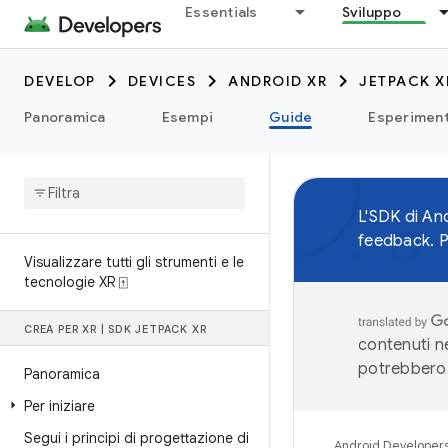
Essentials
Sviluppo
DEVELOP
DEVICES
ANDROID XR
JETPACK X
Panoramica
Esempi
Guide
Esperiment
L'SDK di An
feedback. Pr
Visualizzare tutti gli strumenti e le
tecnologie XR ⍐
CREA PER XR
|
SDK JETPACK XR
contenuti ne
potrebbero 
Panoramica
Per iniziare
Segui i principi di progettazione di
Android Developer