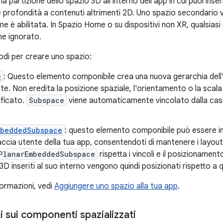
a partizione dello spazio 3D all'interno dell'app in cui puoi inse
 profondità a contenuti altrimenti 2D. Uno spazio secondario v
one è abilitata. In Spazio Home o su dispositivi non XR, qualsiasi
ne ignorato.
odi per creare uno spazio:
e
: Questo elemento componibile crea una nuova gerarchia dell'
te. Non eredita la posizione spaziale, l'orientamento o la scala
dificato.
Subspace
viene automaticamente vincolato dalla casel
mbeddedSubspace
: questo elemento componibile può essere in
faccia utente della tua app, consentendoti di mantenere i layout
PlanarEmbeddedSubspace
rispetta i vincoli e il posizionamen
3D inseriti al suo interno vengono quindi posizionati rispetto a 
formazioni, vedi
Aggiungere uno spazio alla tua app
.
 sui componenti spazializzati