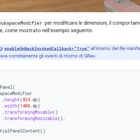
SubspaceModifier
per modificare le dimensioni, il comportam
le, come mostrato nell'esempio seguente.
gi
all'interno del file mani
enableOnBackInvokedCallback="True"
ceva correttamente gli eventi di ritorno di GNav.
Panel
(
spaceModifier
.
height
(
824.
dp
)
.
width
(
1400.
dp
)
.
transformingMovable
()
.
transformingResizable
(),
tialPanelContent
()