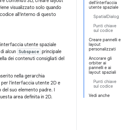
rire contenuti 3D, creare layout
dell'interfaccia
iene visualizzato solo quando
utente spaziale
 codice all'interno di questo
SpatialDialog
Punti chiave
sul codice
Creare pannelli e
interfaccia utente spaziale
layout
personalizzati
 di alcun
Subspace
principale
la dei contenuti consigliati del
Ancorare gli
orbiter ai
pannelli e ai
layout spaziali
serito nella gerarchia
Punti chiave
 per l'interfaccia utente 2D e
sul codice
to del suo elemento padre. I
Vedi anche
questa area definita in 2D.