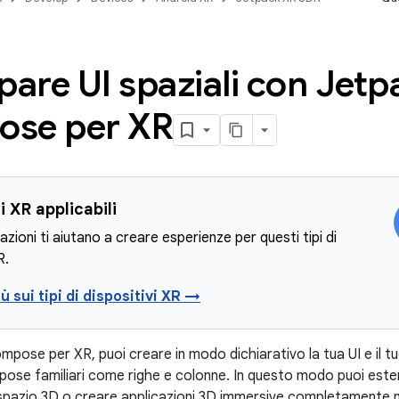
pare UI spaziali con Jetp
se per XR
i XR applicabili
azioni ti aiutano a creare esperienze per questi tipi di
R.
iù sui tipi di dispositivi XR →
ose per XR, puoi creare in modo dichiarativo la tua UI e il tuo
pose familiari come righe e colonne. In questo modo puoi esten
 spazio 3D o creare applicazioni 3D immersive completamente 