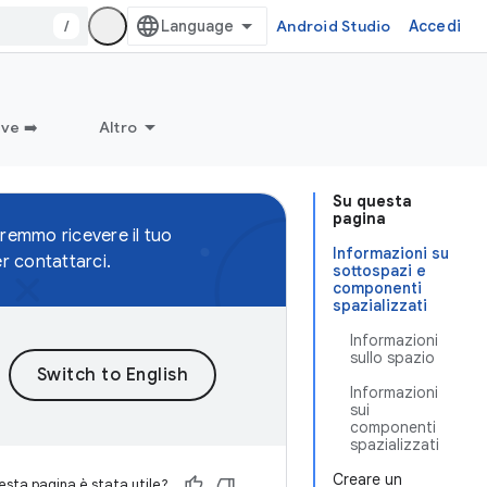
/
Android Studio
Accedi
ve ➡️
Altro
Su questa
pagina
remmo ricevere il tuo
Informazioni su
r contattarci.
sottospazi e
componenti
spazializzati
Informazioni
sullo spazio
Informazioni
sui
componenti
spazializzati
Creare un
sta pagina è stata utile?