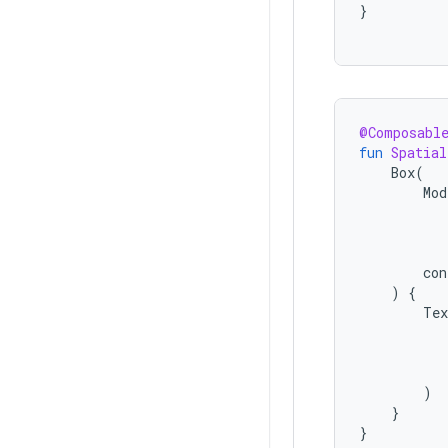
}
@Composabl
fun
Spatial
Box
(
Mod
con
)
{
Tex
)
}
}