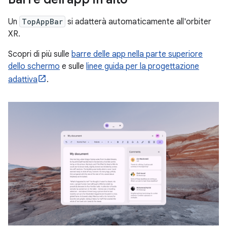
Un
TopAppBar
si adatterà automaticamente all'orbiter
XR.
Scopri di più sulle
barre delle app nella parte superiore
dello schermo
e sulle
linee guida per la progettazione
adattiva
.