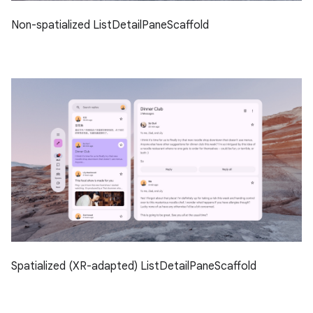
Non-spatialized ListDetailPaneScaffold
Spatialized (XR-adapted) ListDetailPaneScaffold