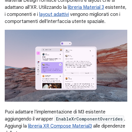
Material Design fornisce componenti e layout che si
adattano all'XR. Utilizzando la
libreria Material 3
esistente,
i componenti e i
layout adattivi
vengono migliorati con i
comportamenti dell'interfaccia utente spaziale.
Puoi adattare l'implementazione di M3 esistente
aggiungendo il wrapper
EnableXrComponentOverrides
.
Aggiungi la
libreria XR Compose Material3
alle dipendenze