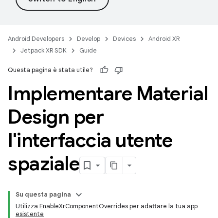
Android Developers
Develop
Devices
Android XR
Jetpack XR SDK
Guide
Questa pagina è stata utile?
Implementare Material
Design per
l'interfaccia utente
spaziale
Su questa pagina
Utilizza EnableXrComponentOverrides per adattare la tua app
esistente