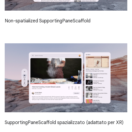
Non-spatialized SupportingPaneScaffold
SupportingPaneScaffold spazializzato (adattato per XR)