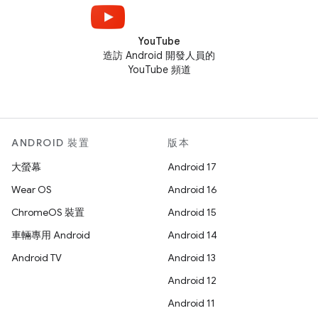
YouTube
造訪 Android 開發人員的
YouTube 頻道
ANDROID 裝置
版本
大螢幕
Android 17
Wear OS
Android 16
ChromeOS 裝置
Android 15
車輛專用 Android
Android 14
Android TV
Android 13
Android 12
Android 11