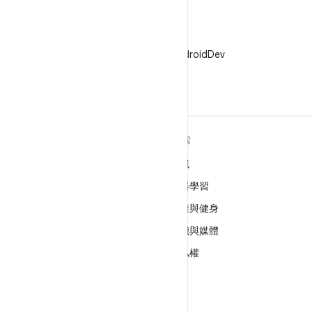
X
在 X 中追蹤 @AndroidDev
深入瞭解 ANDROID
探索
Android
遊戲
企業專用 Android
機器學習
安全性
健康與健身
原始碼
相機與媒體
新聞
隱私權
網誌
5G
Podcast