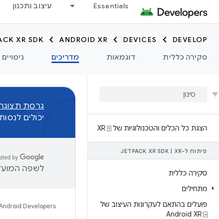
Essentials
עיצוב ותכנון
ACK XR SDK
ANDROID XR
DEVICES
DEVELOP
סקירה כללית
דוגמאות
מדריכים
ניסויים
גרסת תצוגה מקדימה
יכולים לנסו
הצגת כל הכלים והטכנולוגיות של XR ⍐
פיתוח ל-XR‏
|
JETPACK XR SDK
לשפה המועדפ
סקירה כללית
מתחילים
פועלים בהתאם לעקרונות העיצוב של
Android Developers
Android XR ⍈