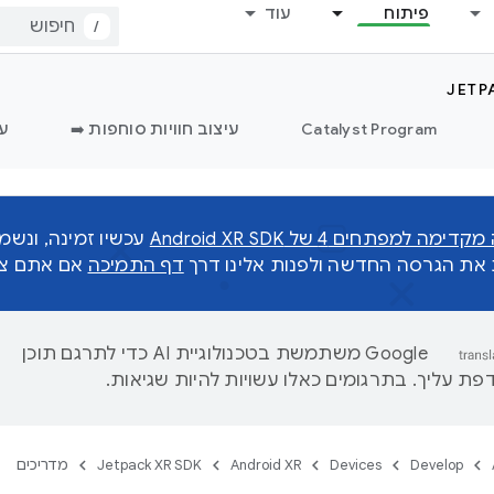
פיתוח
עוד
/
JETP
Catalyst Program
עיצוב חוויות סוחפות ➡️
עי
 למפתחים 4 של Android XR SDK
עכשיו זמינה, ונש
ת את הגרסה החדשה ולפנות אלינו דרך
דף התמיכה
אם אתם צרי
‫Google משתמשת בטכנולוגיית AI כדי לתרגם תוכן
ת עליך. בתרגומים כאלו עשויות להיות שגיאות.
Develop
Devices
Android XR
Jetpack XR SDK
מדריכים