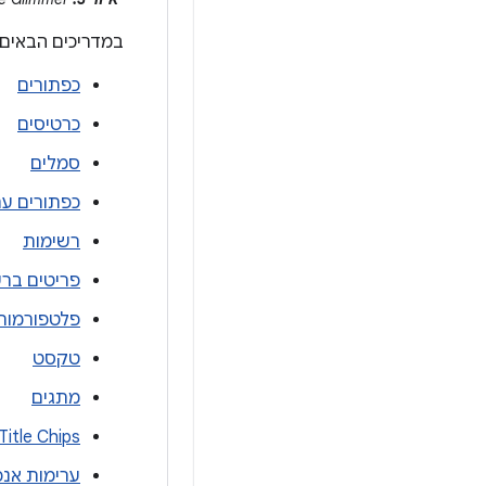
במדריכים הבאים 
כפתורים
כרטיסים
סמלים
כפתורים ע
רשימות
פריטים בר
פלטפורמות
טקסט
מתגים
Title Chips
ערימות אנכ