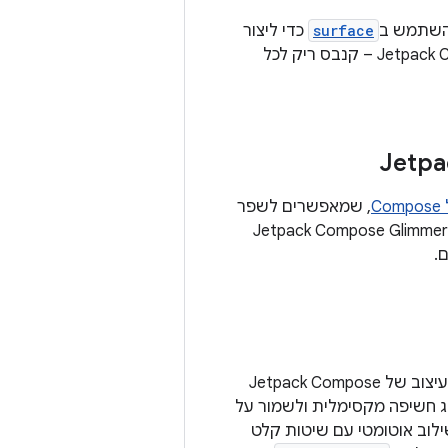
להשתמש ב
surface
כדי ליצור
רכיב בהתאמה אישית. משטחים הם אבן הבניין הבסיסית ביותר ב-Jetpack Compose Glimmer – קנבס ריק לכל
C
, שמאפשרים לשפר
רכיבים קומפוזביליים על ידי התאמה אישית של הפריסה, המראה וההתנהגות שלהם. ‫Jetpack Compose Glimmer
.
ל-Jetpack Compose Glimmer יש מערכת ייעודית של עיצובים למשקפיים חכמים. העיצוב של Jetpack Compose
השיג חשיפה מקסימלית ולשמור על
רכיבי Glimmer של Jetpack Compose מיועדים לשילוב אוטומטי עם שיטות קלט