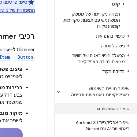
טיפ:
פרסמנו מיומנות של ס
קלט
המיומנויות של Android
תצוגה מקדימה של ממשק
המשתמש עם תצוגות מקדימות
קומפוזביליות
רכיבי Glimmer ב-Jetpack Compose
טיפול בהתראות
גישה לחומרה
‫Glimmer ל-Jetpack Compose מספק פונקציות
הפעלה וניפוי באגים של חוויות
Button
ו-
Item
מציאות רבודה באפליקציה
עיצוב פשו
בדיקת הקוד
לאופטימיזצ
ברירות מח
שיפור חוויית השימוש
באפליקציות באמצעות תפיסה
צבע הרקע כ
שמשפר את ה
שיפור באמצעות AI
מיקוד מוב
לשפר את ה
שיפור אפליקציית Android XR
באמצעות AI עם Gemini