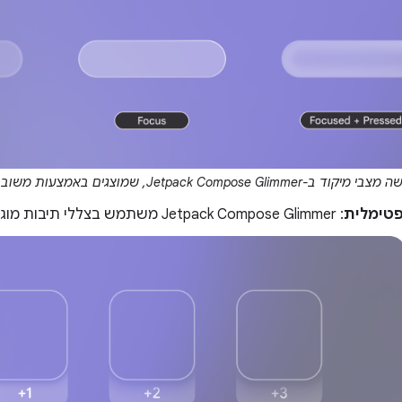
-Jetpack Compose Glimmer, שמוצגים באמצעות משוב חזותי שמבוסס על קו מתאר.
פטימלית
: Jetpack Compose Glimmer משתמש בצללי תיבות מוגבלים להפרדה חזותית