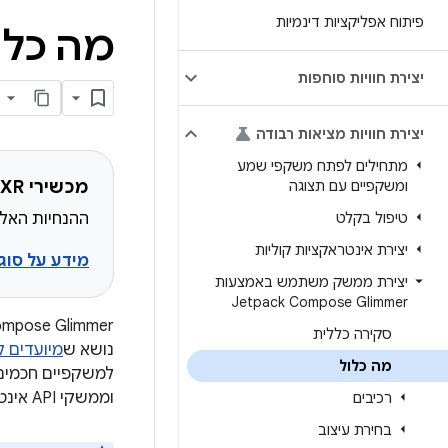
פיתוח אפליקציות דינמיות
מה כלול ב-se Glimmer
יצירת חוויות סוחפות
יצירת חוויות מציאות רבודה
מתחילים לפתח משקפי שמע
מכשירי XR שמתאימים לשימוש
ומשקפיים עם תצוגה
טיפול בקלט
ההנחיות האלה יעזרו
יצירת אינטראקציות קוליות
מידע על סוגי מ
יצירת ממשק משתמש באמצעות
Jetpack Compose Glimmer
‫ack Compose Glimmer
סקירה כללית
נושא ש
מיועדים 
מה כלול
וממשקי API אינטואיטיביים של Kotlin.
רכיבים
בחירת עיצוב