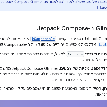
וכן שיכולה לעזור לכם לעבוד עם Jetpack Compose Glimmer. אפשר לנסות את המיומנות מ
.
@Composable
שמותאמות למסכים של 
List
. אלה כמה מאפיינים ייחודיים של פונקציות ה-Composable של Jetpack Compose Glimmer:
ט יותר
: רכיבי
Surface
, למשל, מוגדרים כברירת מחדל עם רקעים
יה של התצוגה.
דל אופטימליות של צבעים
: se Glimmer
ברירת מחדל, כך שמפתחים נדרשים לעיתים רחוקות להגדיר צבעי 
קריאות בלי שום עבודה נוספת.
חן
: המיקוד מסומן באמצעות משוב חזותי שמבוסס על קווי מתאר, ב
נראות.