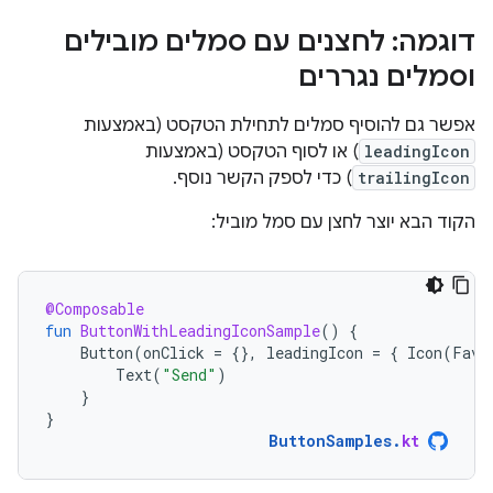
דוגמה: לחצנים עם סמלים מובילים
וסמלים נגררים
אפשר גם להוסיף סמלים לתחילת הטקסט (באמצעות
leadingIcon
) או לסוף הטקסט (באמצעות
trailingIcon
) כדי לספק הקשר נוסף.
הקוד הבא יוצר לחצן עם סמל מוביל:
@Composable
fun
ButtonWithLeadingIconSample
()
{
Button
(
onClick
=
{},
leadingIcon
=
{
Icon
(
Favo
Text
(
"Send"
)
}
}
ButtonSamples
.
kt