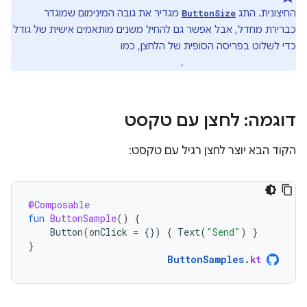
החיצונית. התג
מגדיר את גובה המינימום שמוגדר
ButtonSize
כברירת מחדל, אבל אפשר גם להחיל משנים מותאמים אישית של גודל
כדי לשלוט בפריסה הסופית של הלחצן, כמו
.
Modifier.fillMaxWidth
דוגמה: לחצן עם טקסט
הקוד הבא יוצר לחצן רגיל עם טקסט:
@Composable
fun
ButtonSample
()
{
Button
(
onClick
=
{})
{
Text
(
"Send"
)
}
}
ButtonSamples
.
kt