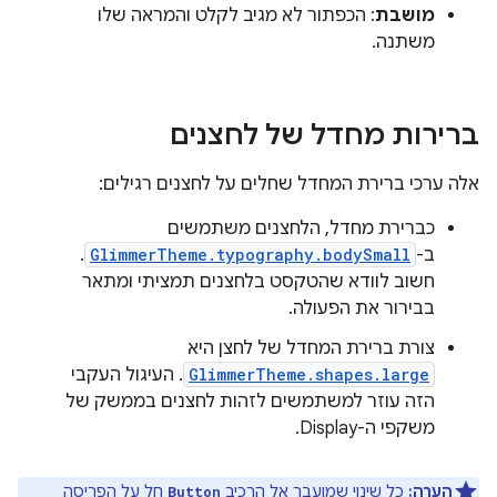
מושבת
: הכפתור לא מגיב לקלט והמראה שלו
משתנה.
ברירות מחדל של לחצנים
אלה ערכי ברירת המחדל שחלים על לחצנים רגילים:
כברירת מחדל, הלחצנים משתמשים
ב-
GlimmerTheme.typography.bodySmall
.
חשוב לוודא שהטקסט בלחצנים תמציתי ומתאר
בבירור את הפעולה.
צורת ברירת המחדל של לחצן היא
GlimmerTheme.shapes.large
. העיגול העקבי
הזה עוזר למשתמשים לזהות לחצנים בממשק של
משקפי ה-Display.
הערה:
כל שינוי שמועבר אל הרכיב
חל על הפריסה
Button