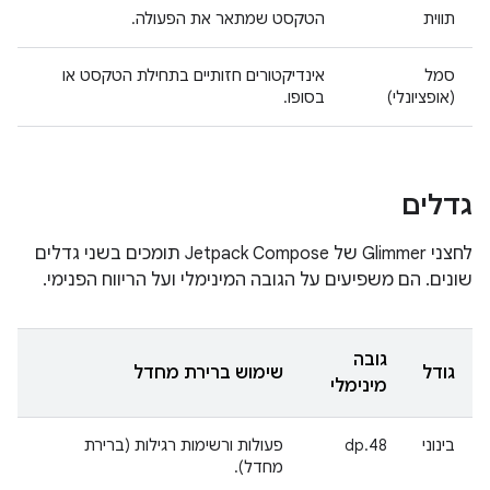
תווית
הטקסט שמתאר את הפעולה.
סמל
אינדיקטורים חזותיים בתחילת הטקסט או
(אופציונלי)
בסופו.
גדלים
לחצני Glimmer של Jetpack Compose תומכים בשני גדלים
שונים. הם משפיעים על הגובה המינימלי ועל הריווח הפנימי.
גובה
גודל
שימוש ברירת מחדל
מינימלי
בינוני
48.dp
פעולות ורשימות רגילות (ברירת
מחדל).