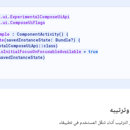
.ui.ExperimentalComposeUiApi
.ui.ComposeUiFlags
mple
:
ComponentActivity
()
{
te
(
savedInstanceState
:
Bundle?)
{
ntalComposeUiApi
::
class
)
isInitialFocusOnFocusableAvailable
=
true
savedInstanceState
)
وترتيبه
 الترتيب أثناء تنقّل المستخدم في تطبيقك