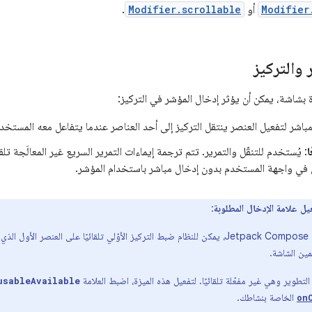
Modifier
أو
Modifier.scrollable
.
والتركيز
ة بشاشة، يمكن أن يؤثر إدخال المؤشر في التركيز:
مباشر لتفعيل العنصر ينتقل التركيز إلى أحد العناصر عندما يتفاعل معه المستخد
ا
: يُستخدم للتنقّل والتمرير. تتم ترجمة إيماءات التمرير السريع غير المعالَجة تلق
س في واجهة المستخدم بدون إدخال مباشر باستخدام المؤشر.
 علامة الإدخال المطلوبة
:
باستخدام إحدى ميزات Jetpack Compose، يمكن للنظام ضبط التركيز الأوّلي تلقائيًا على ا
مين الشاشة.
التطوير وهي غير مفعّلة تلقائيًا. لتفعيل هذه الميزة، اضبط العلامة
usableAvailable
الخاصة بنشاطك.
on