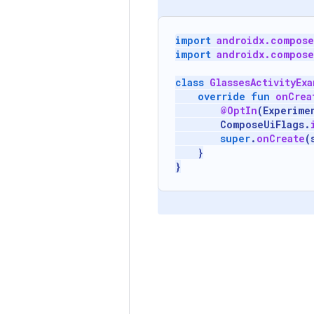
import
androidx.compose
import
androidx.compose
class
GlassesActivityExa
override
fun
onCrea
@OptIn
(
Experime
ComposeUiFlags
.
super
.
onCreate
(
}
}