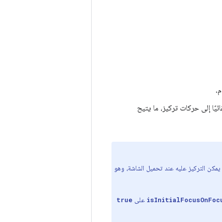
م.
ائيًا إلى حركات تركيز، ما يتيح
لعنصر الأول الذي يمكن التركيز عليه عند تحميل الشاشة، وهو
على
true
isInitialFocusOnFoc