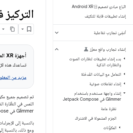
اتّباع مبادئ تصميم Android XR ⍈
التركيز في Glimmer من ompose
إنشاء تطبيقات قابلة للتكيّف
أنشِئ تجارب تفاعلية
إنشاء تجارب واقع معزّز
أجهزة XR المشمولة
بدء إنشاء تطبيقات لنظارات الصوت
والنظارات الذكية
تساعدك هذه الإرش
التعامل مع البيانات المُدخَلة
مزيد من المعلوم
إنشاء تفاعلات صوتية
إنشاء واجهة مستخدم باستخدام
Glimmer في Jetpack Compose
اللمس في النظّارة ال
نظرة عامة
Glimmer في Jetpack Compose تلقائيًا مع أحداث الإدخال اللازمة.
الحِزم المشمولة في الاشتراك
المكوِّنات