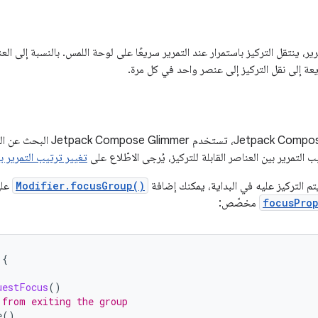
ير، ينتقل التركيز باستمرار عند التمرير سريعًا على لوحة اللمس. بالنسبة إلى ال
ة إلى نقل التركيز إلى عنصر واحد في كل مرة.
كما هو الحال في Jetpack Compose،
التمرير بين العناصر القابلة للتركيز، يُرجى الاطّلاع على
تغيير ترتيب التمرير بي
تم التركيز عليه في البداية، يمكنك إضافة
Modifier.focusGroup()
على
focusPro
مخصّص:
{
uestFocus
()
 from exiting the group
e
()