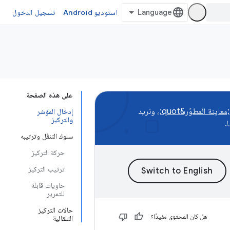
استوديو Android
تسجيل الدخول
على هذه الصفحة
، ونريد
إدخال المؤشر
والتركيز
.
سلوك التنقّل وترتيبه
حركة التركيز
ترتيب التركيز
حاويات قابلة
للتمرير
حالات التركيز
هل كان المحتوى مفيدًا؟
التلقائية