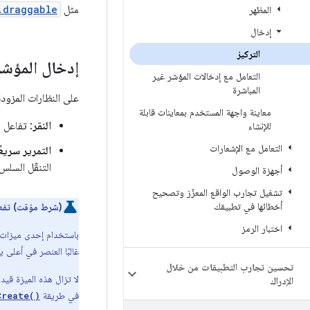
مثل
.draggable
المظهر
إدخال
التركيز
إدخال المؤشر 
التعامل مع إدخالات المؤشر غير
المباشرة
على النظارات المزود
معاينة واجهة المستخدم بمعاينات قابلة
النقر
: تفاعل 
للإنشاء
التعامل مع الإشعارات
التمرير سريعً
التنقّل السل
أجهزة الوصول
تشغيل تجارب الواقع المعزّز وتصحيح
أخطائها في تطبيقك
(شرط مؤقت) تفعيل
اختبار الرمز
غالبًا العنصر في أعلى ي
تحسين تجارب التطبيقات من خلال
لا تزال هذه الميزة قيد 
الإدراك
في طريقة
Create()