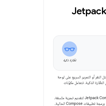
نظّارة ذكية
ساليب الإدخال العادية، مثل النقر أو التمرير السريع على لوحة
النظّارة الذكية. تتعامل مكوّنات
بالنسبة إلى الإجراءات العادية، مثل التمرير السريع والسحب، استخدِم مكوّنات Glimmer في Jetpack Compose لتقديم تجربة متّسقة.
ومع ذلك، بالنسبة إلى المكوّنات المخصّصة أو سلوكيات التفاعل المخصّصة، يمكنك استخدام واجهات برمجة تطبيقات Compose الحالية،