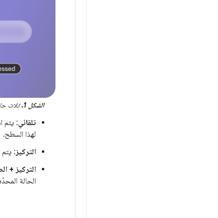
الشكل 1.
ثلاث حالات تركيز في Glimmer من pack Compose
تلقائي
: يتم 
لهذا السطح.
التركيز
: يتم 
التركيز + ا
الحالة المحدّد