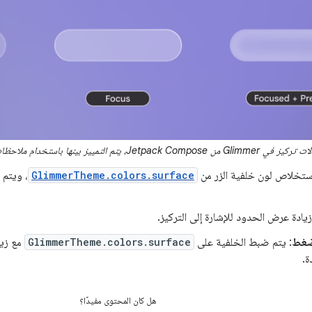
Jet، يتم التمييز بينها باستخدام ملاحظات مرئية مستندة إلى المخطط التفصيلي.
استخلاص لون خلفية الزر من
GlimmerTheme.colors.surface
، ويتم 
زيادة عرض الحدود للإشارة إلى التركيز.
لضغط
: يتم ضبط الخلفية على
GlimmerTheme.colors.surface
مع زيا
ة.
هل كان المحتوى مفيدًا؟