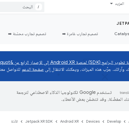
المزيد
/
JETP
تصميم تجارب غامرة ➡️
تصميم تجارب محسّنة ➡️
Android X إلى الإصدار الرابع من &quot;معاينة المطوّر&quot;
وآرائك. جرِّب هذه الميزات، ويمكنك الانتقال إلى
صفحة الدعم
للتواصل معنا
تستخدم Google تكنولوجيا الذكاء الاصطناعي لترجمة
تك المفضّلة، وقد تتضمّن بعض الأخطاء.
Develop
Devices
Android XR
Jetpack XR SDK
الأدلة