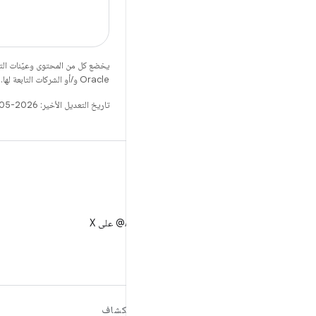
يخضع كل من المحتوى وعيّنات الت
Oracle و/أو الشركات التابعة لها.
تاريخ التعديل الأخير: 2026-05-19 (حسب التوقيت العالمي المتفَّق عليه)
X
متابعة AndroidDev@ على X
مزيد من المعلومات حول نظام
استكشاف