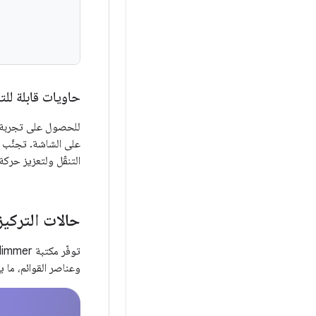
حاويات قابلة للت
للحصول على تجربة مس
على الشاشة. تجنَّب 
التنقّل ولتعزيز حركة
حالات التركيز 
وعناصر القوائم، ما 