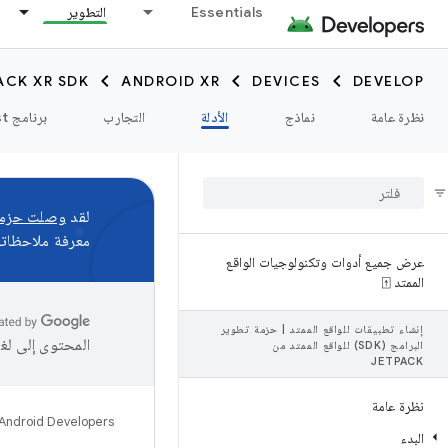
Essentials
التطوير
ACK XR SDK
ANDROID XR
DEVICES
DEVELOP
نظرة عامة
نماذج
الأدلة
التجارب
برنامج Catalyst
لقد
وصلت حزمة تطوير البرامج (SDK) لمنصة R
معرفة ملاحظاتك 
عرض جميع أدوات وتكنولوجيات الواقع
الممتد ⍐
إنشاء تطبيقات للواقع الممتد
|
حزمة تطوير
المحتوى إلى لغ
البرامج (SDK) للواقع الممتد من
JETPACK
نظرة عامة
Android Developers
البدء