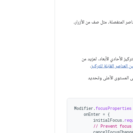
عناصر المنفصلة، مثل صف من الأزرار،
 تستخدم Jetpack Compose Glimmer البحث عن التركيز الأحادي الأبعاد. لمزيد من
ن العناصر القابلة للتركيز
.
 المستوى الأعلى وتحديد
Modifier
.
focusProperties
onEnter
=
{
initialFocus
.
req
// Prevent focus
cancelFocusChang