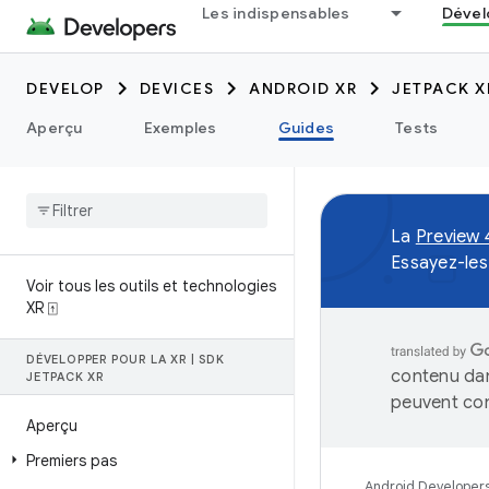
Les indispensables
Dével
DEVELOP
DEVICES
ANDROID XR
JETPACK X
Aperçu
Exemples
Guides
Tests
La
Preview 
Essayez-les
Voir tous les outils et technologies
XR ⍐
DÉVELOPPER POUR LA XR
|
SDK
contenu dan
JETPACK XR
peuvent con
Aperçu
Premiers pas
Android Developer