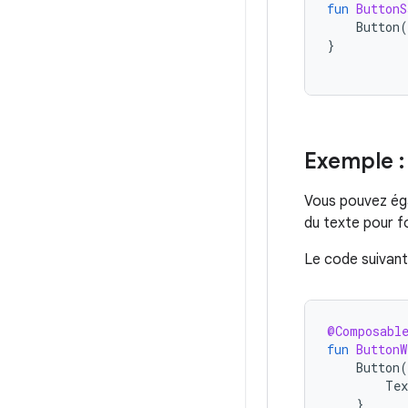
fun
ButtonS
Button
(
}
Exemple :
Vous pouvez ég
du texte pour f
Le code suivant
@Composabl
fun
ButtonW
Button
(
Tex
}