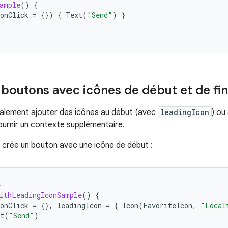
ample
()
{
onClick
=
{})
{
Text
(
"Send"
)
}
 boutons avec icônes de début et de fin
alement ajouter des icônes au début (avec
leadingIcon
) ou
ournir un contexte supplémentaire.
 crée un bouton avec une icône de début :
e
ithLeadingIconSample
()
{
onClick
=
{},
leadingIcon
=
{
Icon
(
FavoriteIcon
,
"Local
t
(
"Send"
)