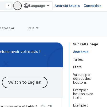
/
Android Studio
Connexion
sives ➡️
Plus
Sur cette page
ions avoir votre avis !
Anatomie
Tailles
États
Valeurs par
défaut des
boutons
Exemple :
bouton avec
texte
Exemple :
enu vous a-t-il été utile ?