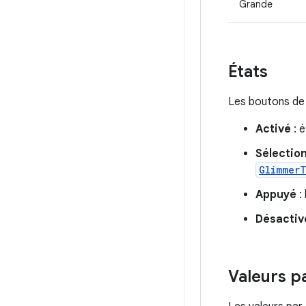
Grande
États
Les boutons de
Activé
: é
Sélectio
Glimmer
Appuyé
:
Désactiv
Valeurs p