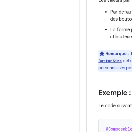
Les valeurs par
Par défaut
des bouton
La forme 
utilisateu
Remarque
: 
défin
ButtonSize
personnalisés po
Exemple :
Le code suivant
@Composabl