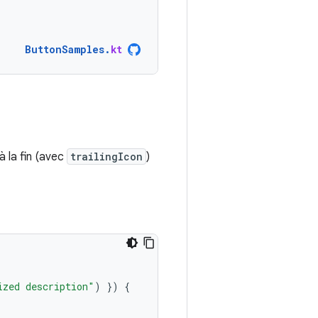
ButtonSamples
.
kt
 à la fin (avec
trailingIcon
)
ized description"
)
})
{