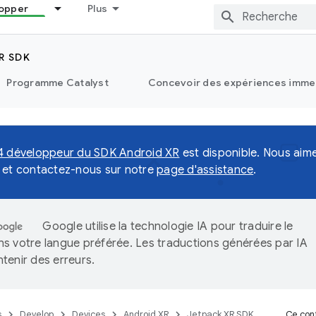
opper
Plus
R SDK
Programme Catalyst
Concevoir des expériences immer
4 développeur du SDK Android XR
est disponible. Nous aimer
 et contactez-nous sur notre
page d'assistance
.
Google utilise la technologie IA pour traduire le
s votre langue préférée. Les traductions générées par IA
tenir des erreurs.
s
Develop
Devices
Android XR
Jetpack XR SDK
Ce cont