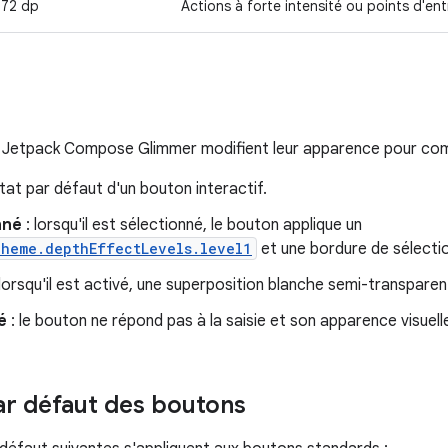
72 dp
Actions à forte intensité ou points d'ent
 Jetpack Compose Glimmer modifient leur apparence pour com
tat par défaut d'un bouton interactif.
nné
: lorsqu'il est sélectionné, le bouton applique un
Theme.depthEffectLevels.level1
et une bordure de sélecti
 lorsqu'il est activé, une superposition blanche semi-transparen
é
: le bouton ne répond pas à la saisie et son apparence visuell
ar défaut des boutons