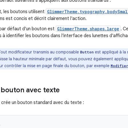
 défaut suivantes s'appliquent aux boutons standards :
, les boutons utilisent
GlimmerTheme.typography.bodySmal
s est concis et décrit clairement l'action.
par défaut d'un bouton est
GlimmerTheme.shapes.large
. C
rs à identifier les boutons dans l'interface des lunettes d'affich
Tout modificateur transmis au composable
est appliqué à la
Button
isse la hauteur minimale par défaut, vous pouvez également applique
ur contrôler la mise en page finale du bouton, par exemple
Modifie
 bouton avec texte
 crée un bouton standard avec du texte :
e