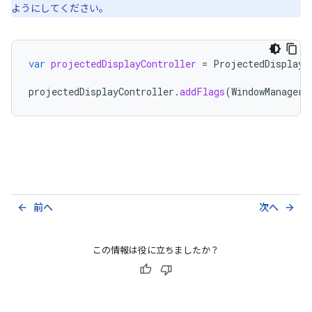
ようにしてください。
var
projectedDisplayController
=
ProjectedDisplayC
projectedDisplayController
.
addFlags
(
WindowManager
.
前へ
次へ
arrow_back
arrow_forward
この情報は役に立ちましたか？