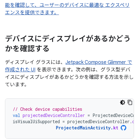
能を確認して、ユーザーのデバイスに最適な エクスペリ
エンスを提供できます。
デバイスにディスプレイがあるかどう
かを確認する
ディスプレイ グラスには、
Jetpack Compose Glimmer で
作成された UI
を表示できます。次の例は、グラス型デバ
イスにディスプレイがあるかどうかを確認する方法を示し
ています。
// Check device capabilities
val
projectedDeviceController
=
ProjectedDeviceCon
isVisualUiSupported
=
projectedDeviceController
.
ca
ProjectedMainActivity
.
kt