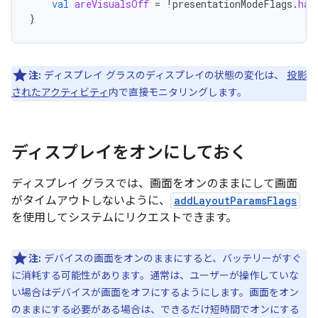
val
areVisualsOff
=
!
presentationModeFlags
.
has
}
注:
ディスプレイ グラスのディスプレイの状態の変化は、
投影
されたアクティビティ
内で直接モニタリングします。
ディスプレイをオンにしておく
ディスプレイ グラスでは、画面をオンのままにして画面
がタイムアウトしないように、
addLayoutParamsFlags
を使用してシステムにリクエストできます。
注:
デバイスの画面をオンのままにすると、バッテリーがすぐ
に消耗する可能性があります。通常は、ユーザーが操作していな
い場合はデバイスが画面をオフにするようにします。画面をオン
のままにする必要がある場合は、できるだけ短時間でオンにする