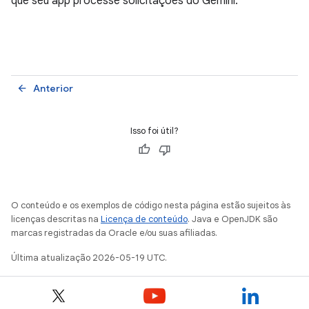
que seu app processe solicitações do Gemini.
Anterior
arrow_back
Isso foi útil?
O conteúdo e os exemplos de código nesta página estão sujeitos às
licenças descritas na
Licença de conteúdo
. Java e OpenJDK são
marcas registradas da Oracle e/ou suas afiliadas.
Última atualização 2026-05-19 UTC.