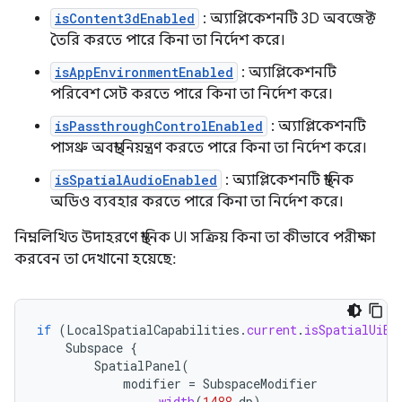
isContent3dEnabled
: অ্যাপ্লিকেশনটি 3D অবজেক্ট
তৈরি করতে পারে কিনা তা নির্দেশ করে।
isAppEnvironmentEnabled
: অ্যাপ্লিকেশনটি
পরিবেশ সেট করতে পারে কিনা তা নির্দেশ করে।
isPassthroughControlEnabled
: অ্যাপ্লিকেশনটি
পাসথ্রু অবস্থা নিয়ন্ত্রণ করতে পারে কিনা তা নির্দেশ করে।
isSpatialAudioEnabled
: অ্যাপ্লিকেশনটি স্থানিক
অডিও ব্যবহার করতে পারে কিনা তা নির্দেশ করে।
নিম্নলিখিত উদাহরণে স্থানিক UI সক্রিয় কিনা তা কীভাবে পরীক্ষা
করবেন তা দেখানো হয়েছে:
if
(
LocalSpatialCapabilities
.
current
.
isSpatialUiEn
Subspace
{
SpatialPanel
(
modifier
=
SubspaceModifier
.
width
(
1488.
dp
)