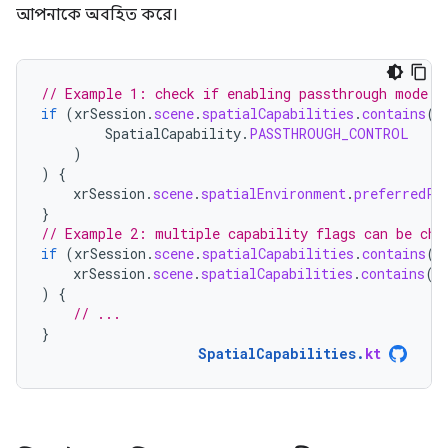
আপনাকে অবহিত করে।
// Example 1: check if enabling passthrough mode i
if
(
xrSession
.
scene
.
spatialCapabilities
.
contains
(
SpatialCapability
.
PASSTHROUGH_CONTROL
)
)
{
xrSession
.
scene
.
spatialEnvironment
.
preferredPa
}
// Example 2: multiple capability flags can be che
if
(
xrSession
.
scene
.
spatialCapabilities
.
contains
(
S
xrSession
.
scene
.
spatialCapabilities
.
contains
(
S
)
{
// ...
}
SpatialCapabilities
.
kt