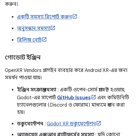
করুন।
একটি সমস্যা রিপোর্ট করুন
অনুসন্ধান সমস্যা
রিলিজ নোট
গোডোট ইঞ্জিন
OpenXR Vendors প্লাগইন ব্যবহার করে Android XR-এর জন্য
সমর্থন পাওয়া যায়।
ইঞ্জিন সংক্রান্ত সমস্যা
: একটি ওপেন-সোর্স প্রজেক্ট হওয়ায়,
Godot-এর সাপোর্ট
GitHub Issues
এবং কমিউনিটি
চ্যানেলগুলোর (Discord ও ফোরাম) মাধ্যমে প্রদান করা
হয়।
ডকুমেন্টেশন
:
Godot XR ডকুমেন্টেশন
অ্যান্ড্রয়েড এক্সআর প্ল্যাটফর্মের সমস্যা
: যদি কোনো