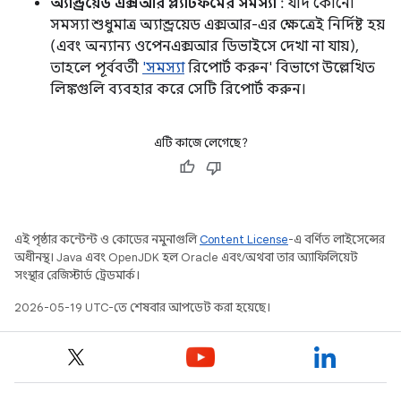
অ্যান্ড্রয়েড এক্সআর প্ল্যাটফর্মের সমস্যা
: যদি কোনো
সমস্যা শুধুমাত্র অ্যান্ড্রয়েড এক্সআর-এর ক্ষেত্রেই নির্দিষ্ট হয়
(এবং অন্যান্য ওপেনএক্সআর ডিভাইসে দেখা না যায়),
তাহলে পূর্ববর্তী
'সমস্যা
রিপোর্ট করুন' বিভাগে উল্লেখিত
লিঙ্কগুলি ব্যবহার করে সেটি রিপোর্ট করুন।
এটি কাজে লেগেছে?
এই পৃষ্ঠার কন্টেন্ট ও কোডের নমুনাগুলি
Content License
-এ বর্ণিত লাইসেন্সের
অধীনস্থ। Java এবং OpenJDK হল Oracle এবং/অথবা তার অ্যাফিলিয়েট
সংস্থার রেজিস্টার্ড ট্রেডমার্ক।
2026-05-19 UTC-তে শেষবার আপডেট করা হয়েছে।