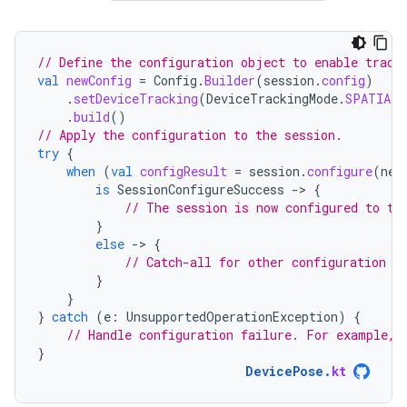
// Define the configuration object to enable track
val
newConfig
=
Config
.
Builder
(
session
.
config
)
.
setDeviceTracking
(
DeviceTrackingMode
.
SPATIAL
)
.
build
()
// Apply the configuration to the session.
try
{
when
(
val
configResult
=
session
.
configure
(
new
is
SessionConfigureSuccess
-
>
{
// The session is now configured to tr
}
else
-
>
{
// Catch-all for other configuration e
}
}
}
catch
(
e
:
UnsupportedOperationException
)
{
// Handle configuration failure. For example, 
}
DevicePose
.
kt