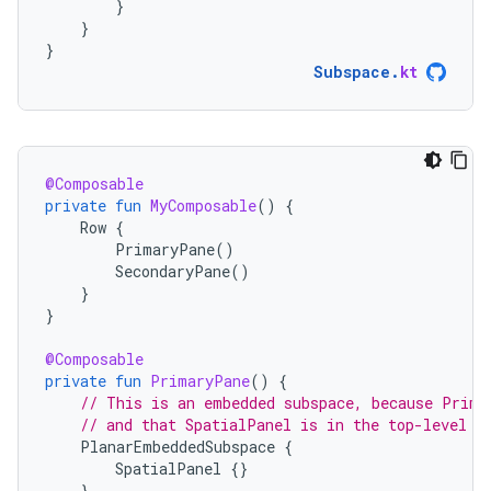
}
}
}
Subspace
.
kt
@Composable
private
fun
MyComposable
()
{
Row
{
PrimaryPane
()
SecondaryPane
()
}
}
@Composable
private
fun
PrimaryPane
()
{
// This is an embedded subspace, because Prima
// and that SpatialPanel is in the top-level S
PlanarEmbeddedSubspace
{
SpatialPanel
{}
}