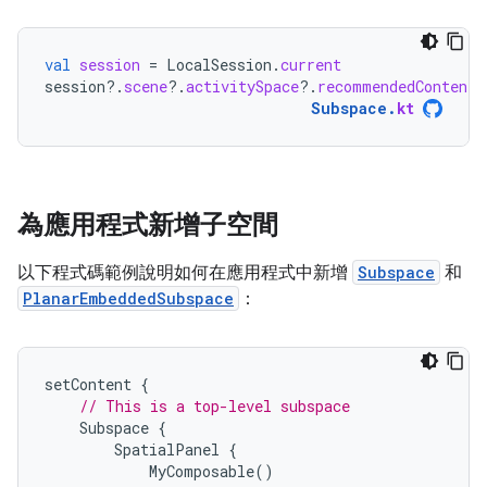
val
session
=
LocalSession
.
current
session
?.
scene
?.
activitySpace
?.
recommendedContentB
Subspace
.
kt
為應用程式新增子空間
以下程式碼範例說明如何在應用程式中新增
Subspace
和
PlanarEmbeddedSubspace
：
setContent
{
// This is a top-level subspace
Subspace
{
SpatialPanel
{
MyComposable
()