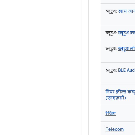
ब्लूटूथ:
खास जा
ब्लूटूथ:
ब्लूटूथ 
ब्लूटूथ:
ब्लूटूथ ल
ब्लूटूथ:
BLE Aud
नियर फ़ील्ड कम्
(एनएफ़सी)
रेंजिंग
Telecom