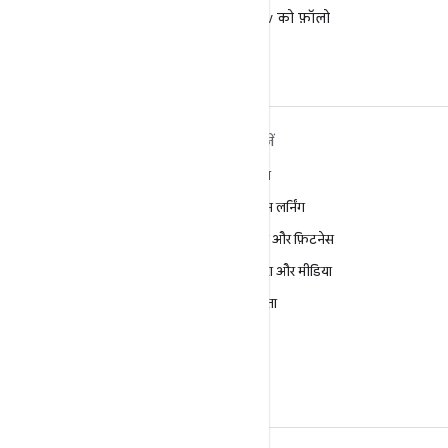
X पर @AndroidDev को फ़ॉलो
करें
ANDROID के बारे में ज़्यादा
खोजें
जानें
गेमिंग
Android
मशीन लर्निंग
Android for Enterprise
सेहत और फ़िटनेस
सुरक्षा
कैमरा और मीडिया
सोर्स
निजता
समाचार
5G
ब्लॉग
पॉडकास्ट