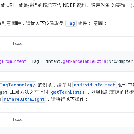
類型或 URI，或是掃描的標記不含 NDEF 資料。適用對象 如要
收到意圖時，請從以下位置取得
Tag
物件： 意圖：
Java
gFromIntent
:
Tag
=
intent
.
getParcelableExtra
(
NfcAdapter
TagTechnology
的例項，請呼叫
android.nfc.tech
套件中
get
工廠方法之前呼叫
getTechList()
，列舉標記支援的技術
的
MifareUltralight
，請執行以下操作：
Java