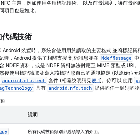
 NFC 主題，例如使用各種標記技術。 以及前景調度，讓前景的
同項目也是如此。
的代碼技術
記和 Android 裝置時，系統會使用用於讀取的主要格式 並將標記
標記時，Android 提供了相關支援 剖析訊息並在
NdefMessage
中
 NDEF 資料，或是 NDEF 資料無法對應至 MIME 類型或 U
後使用標記讀取及寫入該標記 您自己的通訊協定 (以原始位元組為單
。
android.nfc.tech
套件 (相關說明請見
表 1
)。你可以 使用
g
agTechnology
具有
android.nfc.tech
提供的任一類別的物
技術
說明
ogy
所有代碼技術類別都必須導入的介面。