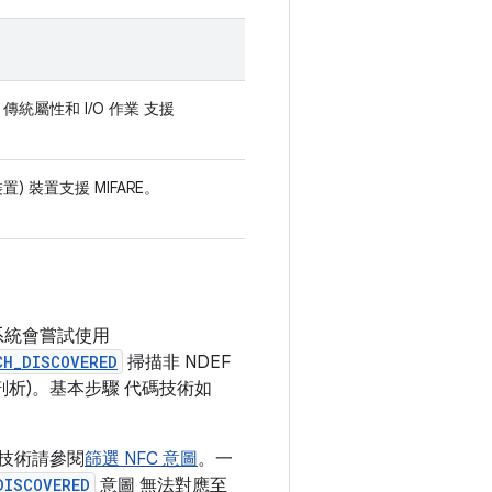
RE 傳統屬性和 I/O 作業 支援
d 裝置) 裝置支援 MIFARE。
派系統會嘗試使用
CH_DISCOVERED
掃描非 NDEF
析)。基本步驟 代碼技術如
技術請參閱
篩選 NFC 意圖
。一
DISCOVERED
意圖 無法對應至