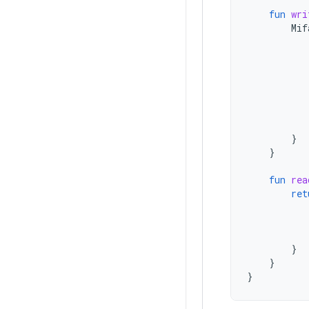
fun
wri
Mif
}
}
fun
rea
ret
}
}
}