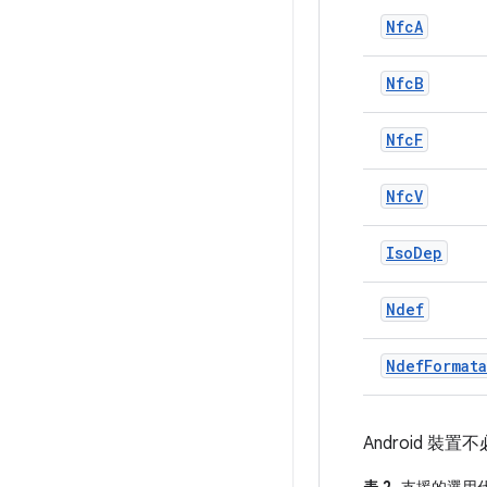
Nfc
A
Nfc
B
Nfc
F
Nfc
V
Iso
Dep
Ndef
Ndef
Format
Android 