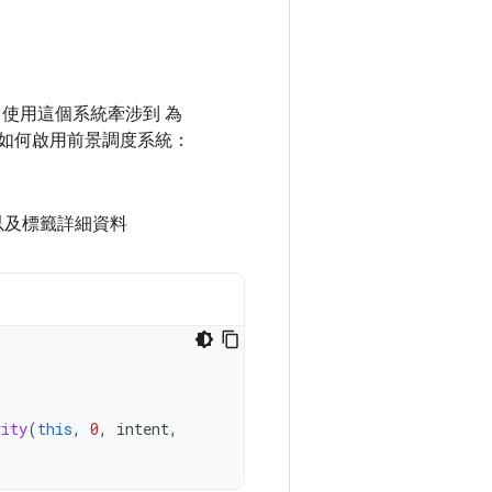
使用這個系統牽涉到 為
程式如何啟用前景調度系統：
 以及標籤詳細資料
vity
(
this
,
0
,
intent
,