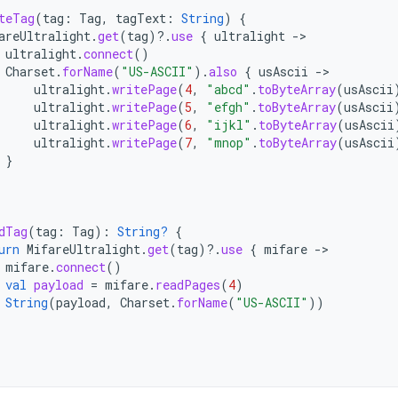
teTag
(
tag
:
Tag
,
tagText
:
String
)
{
areUltralight
.
get
(
tag
)
?.
use
{
ultralight
-
ultralight
.
connect
()
Charset
.
forName
(
"US-ASCII"
).
also
{
usAscii
-
ultralight
.
writePage
(
4
,
"abcd"
.
toByteArray
(
usAscii
ultralight
.
writePage
(
5
,
"efgh"
.
toByteArray
(
usAscii
ultralight
.
writePage
(
6
,
"ijkl"
.
toByteArray
(
usAscii
ultralight
.
writePage
(
7
,
"mnop"
.
toByteArray
(
usAscii
}
dTag
(
tag
:
Tag
):
String?
{
urn
MifareUltralight
.
get
(
tag
)
?.
use
{
mifare
-
mifare
.
connect
()
val
payload
=
mifare
.
readPages
(
4
)
String
(
payload
,
Charset
.
forName
(
"US-ASCII"
))