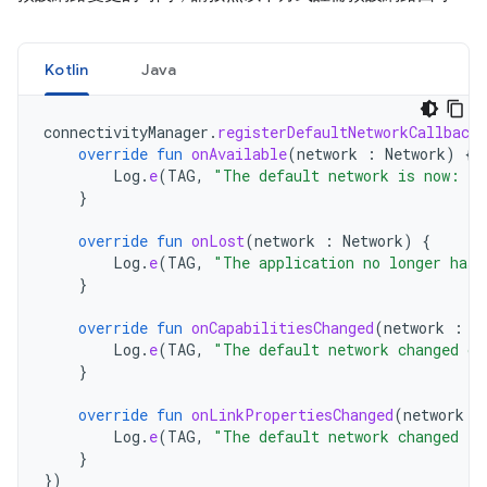
Kotlin
Java
connectivityManager
.
registerDefaultNetworkCallback
override
fun
onAvailable
(
network
:
Network
)
{
Log
.
e
(
TAG
,
"The default network is now: "
}
override
fun
onLost
(
network
:
Network
)
{
Log
.
e
(
TAG
,
"The application no longer has 
}
override
fun
onCapabilitiesChanged
(
network
:
N
Log
.
e
(
TAG
,
"The default network changed ca
}
override
fun
onLinkPropertiesChanged
(
network
:
Log
.
e
(
TAG
,
"The default network changed li
}
})