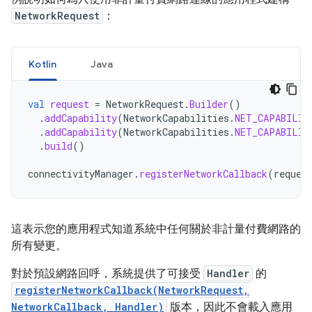
NetworkRequest
：
Kotlin
Java
val
request
=
NetworkRequest
.
Builder
()
.
addCapability
(
NetworkCapabilities
.
NET_CAPABILIT
.
addCapability
(
NetworkCapabilities
.
NET_CAPABILIT
.
build
()
connectivityManager
.
registerNetworkCallback
(
reques
這表示您的應用程式知道系統中任何關於非計量付費網路的
所有變更。
對於預設網路回呼，系統提供了可接受
Handler
的
registerNetworkCallback(NetworkRequest,
NetworkCallback, Handler)
版本，因此不會載入應用