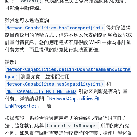
回呼，
onLost()
代表網路已失去做為預設網路的狀態，
可能會中斷連線。
雖然您可以透過查詢
NetworkCapabilities.hasTransport(int)
得知預設網
路目前採用的傳輸方式，但這不足以代表網路的頻寬效能或
計量付費資訊。您的應用程式不應假設 Wi-Fi 一律為非計量
付費方式，而且提供的頻寬比行動裝置更佳。
請改用
NetworkCapabilities.getLinkDownstreamBandwidthK
bps()
測量頻寬，並搭配使用
NetworkCapabilites.hasCapability(int)
和
NET_CAPABILITY_NOT_METERED
引數來判斷是否為計量
付費。詳情請參閱「
NetworkCapabilities 和
LinkProperties
」一節。
根據預設，系統會透過應用程式的連線執行緒呼叫回呼方
法，這類執行緒與
ConnectivityManager
所用的執行緒
不同。如果實作回呼需要進行較費時的作業，請使用變化版