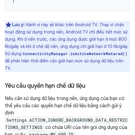
}
Lưu ý:
Hành vi này sẽ khác trên Android TV. Thay vì chặn
hoạt động sử dụng trong nền, Android TV chỉ điều tiết mức sử
dụng. Khi ở nền trước, các ứng dụng được giới hạn ở mức 800
Kb/giây và khi ở chế độ nền, ứng dụng chỉ giới hạn ở 10 Kb/giây.
Sử dụng
ConnectivityManager.isActiveNetworkMetered()
để phát hiện thời điểm cần giới hạn mức sử dụng dữ liệu trên
TV.
Yêu cầu quyền hạn chế dữ liệu
Nếu cần sử dụng dữ liệu trong nền, ứng dụng của bạn có
thể yêu cầu các quyền hạn chế dữ liệu bằng cách gửi ý
định
Settings.ACTION_IGNORE_BACKGROUND_DATA_RESTRIC
TIONS_SETTINGS
có chứa URI của tên gói ứng dụng của
bạn, ví dụ:
package:MY_APP_ID
.