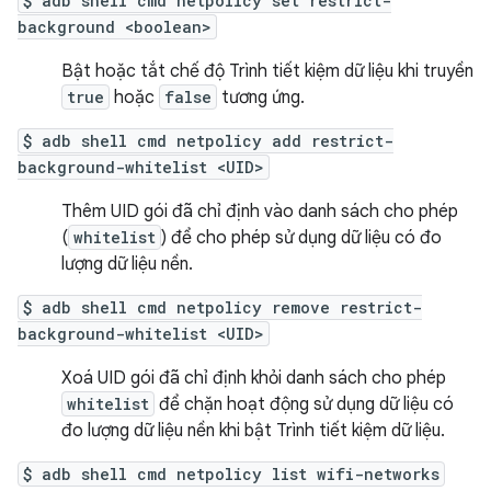
$ adb shell cmd netpolicy set restrict-
background <boolean>
Bật hoặc tắt chế độ Trình tiết kiệm dữ liệu khi truyền
true
hoặc
false
tương ứng.
$ adb shell cmd netpolicy add restrict-
background-whitelist <UID>
Thêm UID gói đã chỉ định vào danh sách cho phép
(
whitelist
) để cho phép sử dụng dữ liệu có đo
lượng dữ liệu nền.
$ adb shell cmd netpolicy remove restrict-
background-whitelist <UID>
Xoá UID gói đã chỉ định khỏi danh sách cho phép
whitelist
để chặn hoạt động sử dụng dữ liệu có
đo lượng dữ liệu nền khi bật Trình tiết kiệm dữ liệu.
$ adb shell cmd netpolicy list wifi-networks