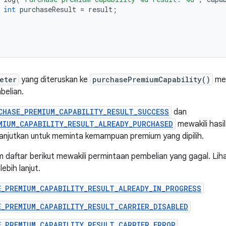
int
purchaseResult
=
result
;
eter
yang diteruskan ke
purchasePremiumCapability()
men
belian.
CHASE_PREMIUM_CAPABILITY_RESULT_SUCCESS
dan
MIUM_CAPABILITY_RESULT_ALREADY_PURCHASED
mewakili hasil
anjutkan untuk meminta kemampuan premium yang dipilih.
m daftar berikut mewakili permintaan pembelian yang gagal. Liha
ebih lanjut.
E_PREMIUM_CAPABILITY_RESULT_ALREADY_IN_PROGRESS
E_PREMIUM_CAPABILITY_RESULT_CARRIER_DISABLED
E_PREMIUM_CAPABILITY_RESULT_CARRIER_ERROR