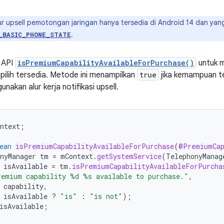
ur upsell pemotongan jaringan hanya tersedia di Android 14 dan yang
.
_BASIC_PHONE_STATE
 API
isPremiumCapabilityAvailableForPurchase()
untuk 
pilih tersedia. Metode ini menampilkan
true
jika kemampuan ter
akan alur kerja notifikasi upsell.
ntext
;
ean
isPremiumCapabilityAvailableForPurchase
(
@PremiumCap
nyManager
tm
=
mContext
.
getSystemService
(
TelephonyManag
isAvailable
=
tm
.
isPremiumCapabilityAvailableForPurcha
remium capability %d %s available to purchase."
,
capability
,
isAvailable
?
"is"
:
"is not"
);
isAvailable
;