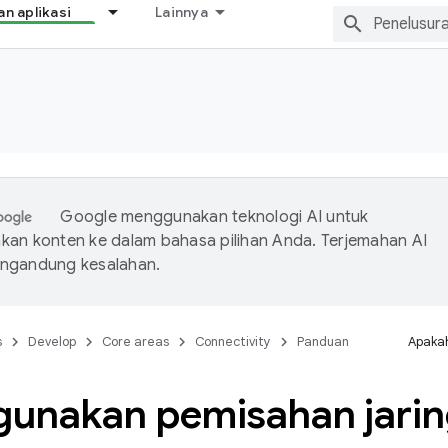
 aplikasi
Lainnya
Google menggunakan teknologi AI untuk
an konten ke dalam bahasa pilihan Anda. Terjemahan AI
ngandung kesalahan.
s
Develop
Core areas
Connectivity
Panduan
Apakah
unakan pemisahan jari