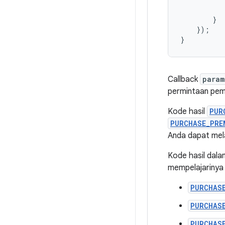
}
});
}
Callback
param
permintaan pem
Kode hasil
PUR
PURCHASE_PRE
Anda dapat mel
Kode hasil dala
mempelajarinya l
PURCHAS
PURCHAS
PURCHAS