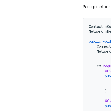
Panggil metode
Context
mCo
Network
mNe
public
void
Connect
Network
cm
.
requ
@Ov
pub
}
@Ov
pub