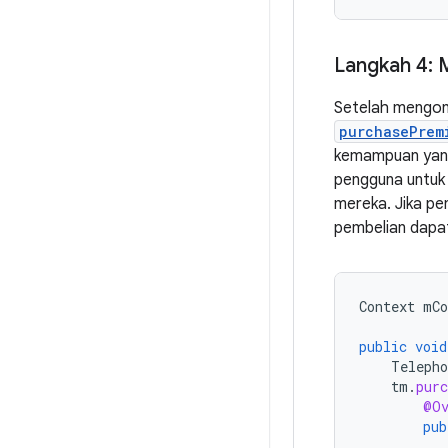
Langkah 4: M
Setelah mengon
purchasePrem
kemampuan yang 
pengguna untuk
mereka. Jika p
pembelian dapat
Context
mCo
public
void
Telepho
tm
.
pur
@Ov
pub