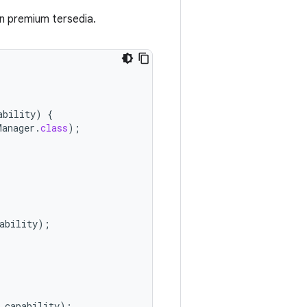
 premium tersedia.
ability
)
{
Manager
.
class
);
ability
);
capability
);