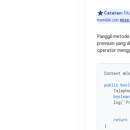
Catatan:
Fit
memiliki izin
READ
Panggil metode
premium yang di
operator menggun
Context
mCo
public
bool
Telepho
boolean
log
(
"P
return
}