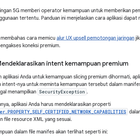
ingan 5G memberi operator kemampuan untuk memberikan peni
ggunaan tertentu. Panduan ini menjelaskan cara aplikasi dapa
ga membahas cara memicu
alur UX upsell pemotongan jaringan
ji
mengakses koneksi premium.
Mendeklarasikan intent kemampuan premium
 aplikasi Anda untuk kemampuan slicing premium dihormati, apl
 intent-nya untuk meminta kemampuan tersebut dalam manifes a
agal menampilkan
SecurityException
.
nya, aplikasi Anda harus mendeklarasikan properti
er.PROPERTY_SELF_CERTIFIED_NETWORK_CAPABILITIES
dalam
 file resource XML yang sesuai.
uan dalam file manifes akan terlihat seperti ini: