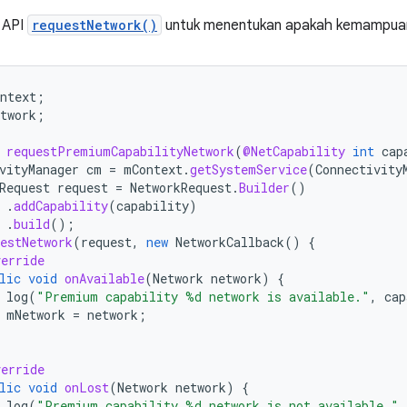
 API
requestNetwork()
untuk menentukan apakah kemampuan
ntext
;
twork
;
requestPremiumCapabilityNetwork
(
@NetCapability
int
cap
vityManager
cm
=
mContext
.
getSystemService
(
Connectivity
Request
request
=
NetworkRequest
.
Builder
()
.
addCapability
(
capability
)
.
build
();
estNetwork
(
request
,
new
NetworkCallback
()
{
erride
lic
void
onAvailable
(
Network
network
)
{
log
(
"Premium capability %d network is available."
,
cap
mNetwork
=
network
;
erride
lic
void
onLost
(
Network
network
)
{
log
(
"Premium capability %d network is not available."
,