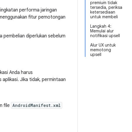
premium tidak
tersedia, periksa
ngkatan performa jaringan
ketersediaan
t menggunakan fitur pemotongan
untuk membeli
Langkah 4:
Memulai alur
ka pembelian diperlukan sebelum
notifikasi upsell
Alur UX untuk
memotong
upsell
ikasi Anda harus
plikasi. Jika tidak, permintaan
 file
AndroidManifest.xml