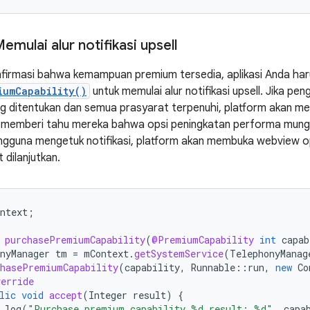
emulai alur notifikasi upsell
firmasi bahwa kemampuan premium tersedia, aplikasi Anda ha
iumCapability()
untuk memulai alur notifikasi upsell. Jika p
ditentukan dan semua prasyarat terpenuhi, platform akan men
 memberi tahu mereka bahwa opsi peningkatan performa mungki
engguna mengetuk notifikasi, platform akan membuka webview 
 dilanjutkan.
ntext
;
purchasePremiumCapability
(
@PremiumCapability
int
capab
nyManager
tm
=
mContext
.
getSystemService
(
TelephonyManag
chasePremiumCapability
(
capability
,
Runnable
::
run
,
new
Co
erride
lic
void
accept
(
Integer
result
)
{
log
(
"Purchase premium capability %d result: %d"
,
capa