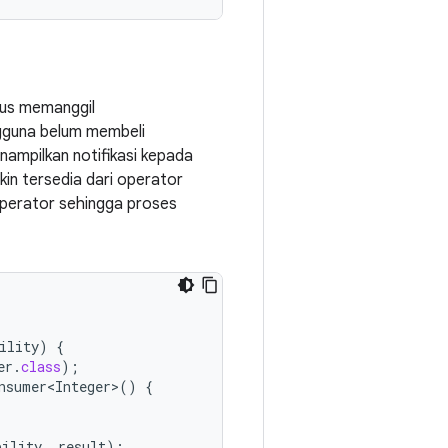
rus memanggil
engguna belum membeli
ampilkan notifikasi kepada
n tersedia dari operator
operator sehingga proses
ility
)
{
er
.
class
);
nsumer<Integer>
()
{
bility
,
result
);