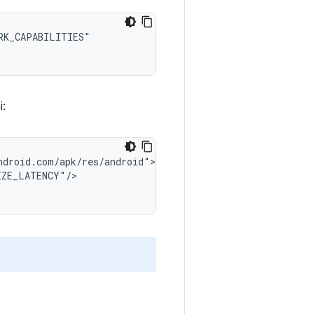
i:
ZE_LATENCY"/>

h