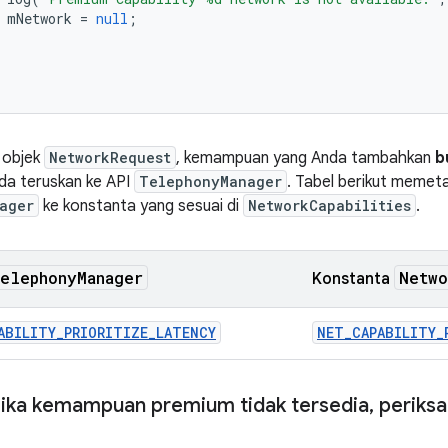
mNetwork
=
null
;
 objek
NetworkRequest
, kemampuan yang Anda tambahkan
b
da teruskan ke API
TelephonyManager
. Tabel berikut memet
ager
ke konstanta yang sesuai di
NetworkCapabilities
.
elephony
Manager
Netwo
Konstanta
ABILITY_PRIORITIZE_LATENCY
NET_CAPABILITY_
Jika kemampuan premium tidak tersedia
,
periksa