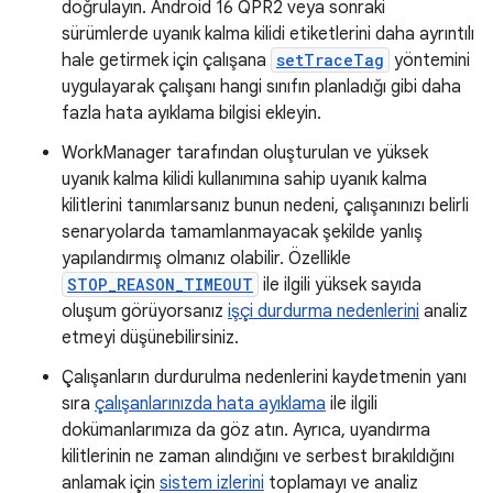
doğrulayın. Android 16 QPR2 veya sonraki
sürümlerde uyanık kalma kilidi etiketlerini daha ayrıntılı
hale getirmek için çalışana
setTraceTag
yöntemini
uygulayarak çalışanı hangi sınıfın planladığı gibi daha
fazla hata ayıklama bilgisi ekleyin.
WorkManager tarafından oluşturulan ve yüksek
uyanık kalma kilidi kullanımına sahip uyanık kalma
kilitlerini tanımlarsanız bunun nedeni, çalışanınızı belirli
senaryolarda tamamlanmayacak şekilde yanlış
yapılandırmış olmanız olabilir. Özellikle
STOP_REASON_TIMEOUT
ile ilgili yüksek sayıda
oluşum görüyorsanız
işçi durdurma nedenlerini
analiz
etmeyi düşünebilirsiniz.
Çalışanların durdurulma nedenlerini kaydetmenin yanı
sıra
çalışanlarınızda hata ayıklama
ile ilgili
dokümanlarımıza da göz atın. Ayrıca, uyandırma
kilitlerinin ne zaman alındığını ve serbest bırakıldığını
anlamak için
sistem izlerini
toplamayı ve analiz