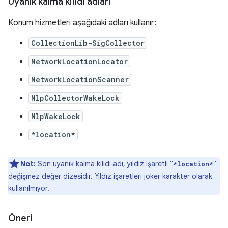
Uyanık kalma kilidi adları
Konum hizmetleri aşağıdaki adları kullanır:
CollectionLib-SigCollector
NetworkLocationLocator
NetworkLocationScanner
NlpCollectorWakeLock
NlpWakeLock
*location*
Not:
Son uyanık kalma kilidi adı, yıldız işaretli "
"
*location*
değişmez değer dizesidir. Yıldız işaretleri joker karakter olarak
kullanılmıyor.
Öneri