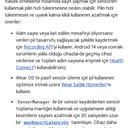
Yüksek örnekleme hızlarında kayıt yapmak için sensörleri
kullanmak pilin hızlı tükenmesine neden olabilir. Pilin hızlı
tükenmesini ve uyanık kalma kilidi kullanımını azaltmak için
öneriler:
Adım sayısı veya kat edilen mesafeyi izliyorsanız
verileri pil tasarrufu sağlayacak şekilde kaydetmek
için
Recording API
'yi kullanın. Android 14 veya sonraki
sürümlerin yüklü olduğu cihazlarda geçmiş cihaz
verilerine ve toplam adım sayısına erişmek için
Health
Connect
'i kullanabilirsiniz.
Wear OS'te pasif sensör izleme için pil kullanımını
optimize etmek üzere
Wear Sağlık Hizmetleri
'ni
kullanın.
SensorManager
ile bir sensör kaydederken sensör
toplama mantığını kullanmak ve uygulamanın aldığı
kesintilerin sayısını azaltmak için 30 saniyeden uzun
bir
maxReportLatencyUs
tanımlayın. Cihaz daha