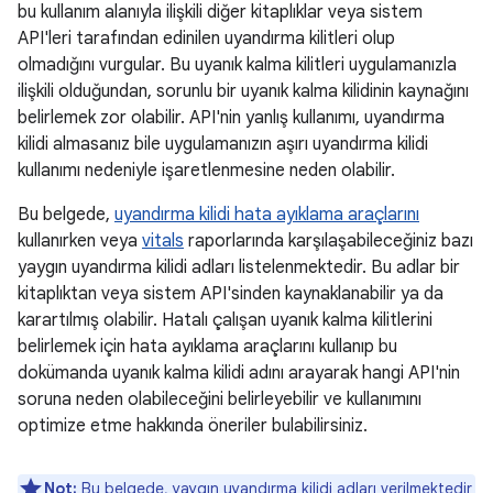
bu kullanım alanıyla ilişkili diğer kitaplıklar veya sistem
API'leri tarafından edinilen uyandırma kilitleri olup
olmadığını vurgular. Bu uyanık kalma kilitleri uygulamanızla
ilişkili olduğundan, sorunlu bir uyanık kalma kilidinin kaynağını
belirlemek zor olabilir. API'nin yanlış kullanımı, uyandırma
kilidi almasanız bile uygulamanızın aşırı uyandırma kilidi
kullanımı nedeniyle işaretlenmesine neden olabilir.
Bu belgede,
uyandırma kilidi hata ayıklama araçlarını
kullanırken veya
vitals
raporlarında karşılaşabileceğiniz bazı
yaygın uyandırma kilidi adları listelenmektedir. Bu adlar bir
kitaplıktan veya sistem API'sinden kaynaklanabilir ya da
karartılmış olabilir. Hatalı çalışan uyanık kalma kilitlerini
belirlemek için hata ayıklama araçlarını kullanıp bu
dokümanda uyanık kalma kilidi adını arayarak hangi API'nin
soruna neden olabileceğini belirleyebilir ve kullanımını
optimize etme hakkında öneriler bulabilirsiniz.
Not:
Bu belgede, yaygın uyandırma kilidi adları verilmektedir