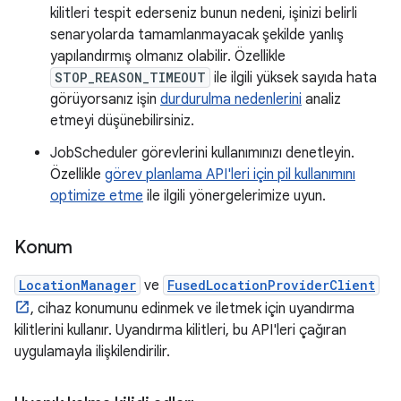
kilitleri tespit ederseniz bunun nedeni, işinizi belirli
senaryolarda tamamlanmayacak şekilde yanlış
yapılandırmış olmanız olabilir. Özellikle
STOP_REASON_TIMEOUT
ile ilgili yüksek sayıda hata
görüyorsanız işin
durdurulma nedenlerini
analiz
etmeyi düşünebilirsiniz.
JobScheduler görevlerini kullanımınızı denetleyin.
Özellikle
görev planlama API'leri için pil kullanımını
optimize etme
ile ilgili yönergelerimize uyun.
Konum
LocationManager
ve
FusedLocationProviderClient
, cihaz konumunu edinmek ve iletmek için uyandırma
kilitlerini kullanır. Uyandırma kilitleri, bu API'leri çağıran
uygulamayla ilişkilendirilir.