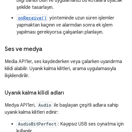
bilgi sahibi olun ve uygulamanızı bu kotalara uyacak
şekilde tasarlayın.
onReceive()
yönteminde uzun süren işlemler
yapmaktan kaçının ve alarmdan sonra ek işlem
yapılması gerekiyorsa çalışanları planlayın.
Ses ve medya
Media API'ler, ses kaydederken veya çalarken uyandırma
kilidi alabilir. Uyanık kalma kilitleri, arama uygulamasıyla
ilişkilendirilir.
Uyanık kalma kilidi adları
Medya API'leri,
Audio
ile başlayan çeşitli adlara sahip
uyanık kalma kilitleri edinir:
AudioBitPerfect
: Kayıpsız USB ses oynatma için
kullanılır.