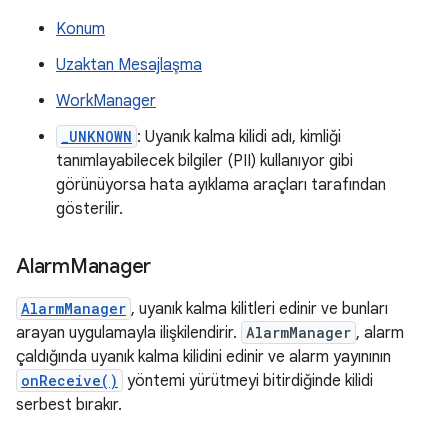
Konum
Uzaktan Mesajlaşma
WorkManager
_UNKNOWN
: Uyanık kalma kilidi adı, kimliği
tanımlayabilecek bilgiler (PII) kullanıyor gibi
görünüyorsa hata ayıklama araçları tarafından
gösterilir.
Alarm
Manager
AlarmManager
, uyanık kalma kilitleri edinir ve bunları
arayan uygulamayla ilişkilendirir.
AlarmManager
, alarm
çaldığında uyanık kalma kilidini edinir ve alarm yayınının
onReceive()
yöntemi yürütmeyi bitirdiğinde kilidi
serbest bırakır.